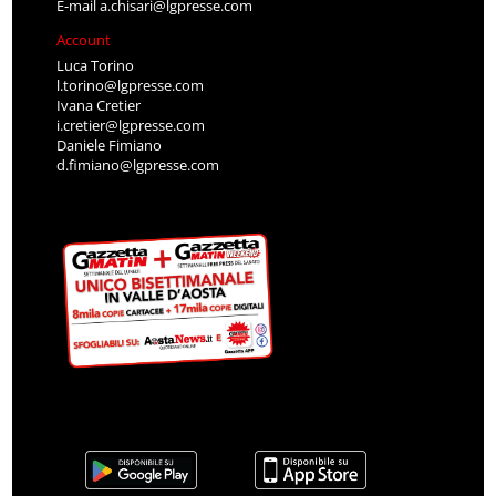
E-mail
a.chisari@lgpresse.com
Account
Luca Torino
l.torino@lgpresse.com
Ivana Cretier
i.cretier@lgpresse.com
Daniele Fimiano
d.fimiano@lgpresse.com