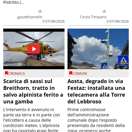
Pistritto (...
di
di
gazzettamatin
Cinzia Timpano
il 07/08/2026
il 07/08/2026
CRONACA
COMUNI
Scarica di sassi sul
Aosta, degrado in via
Breithorn, tratto in
Festaz: installata una
salvo alpinista ferito a
telecamera alla Torre
una gamba
del Lebbroso
L'intervento è avvenuto in
Prime contromosse
parte via terra e in parte con
dell'amministrazione
l'elicottero a causa delle
comunale dopo l'esposto
condizioni meteo. L'alpinista
presentato da residenti della
non ha riportato gravi ferite
zona; promessi anche