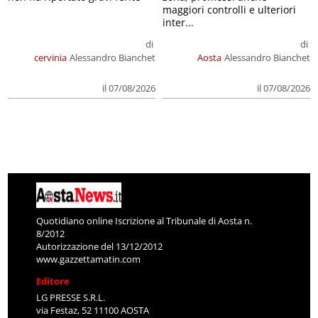
maggiori controlli e ulteriori
inter...
di
di
cervinia
Alessandro Bianchet
Aosta
Alessandro Bianchet
il 07/08/2026
il 07/08/2026
Quotidiano online Iscrizione al Tribunale di Aosta n.
8/2012
Autorizzazione del 13/12/2012
www.gazzettamatin.com
Editore
LG PRESSE S.R.L.
via Festaz, 52 11100 AOSTA