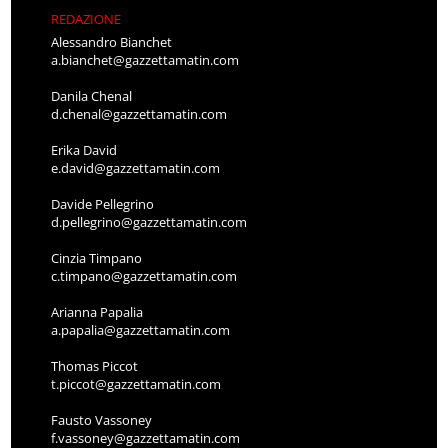
REDAZIONE
Alessandro Bianchet
a.bianchet@gazzettamatin.com
Danila Chenal
d.chenal@gazzettamatin.com
Erika David
e.david@gazzettamatin.com
Davide Pellegrino
d.pellegrino@gazzettamatin.com
Cinzia Timpano
c.timpano@gazzettamatin.com
Arianna Papalia
a.papalia@gazzettamatin.com
Thomas Piccot
t.piccot@gazzettamatin.com
Fausto Vassoney
f.vassoney@gazzettamatin.com