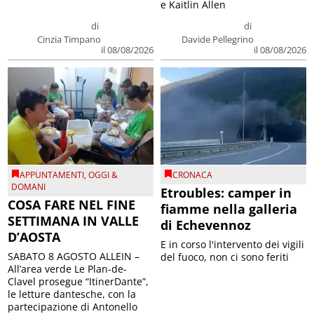
e Kaitlin Allen
di
di
Cinzia Timpano
Davide Pellegrino
il 08/08/2026
il 08/08/2026
APPUNTAMENTI
,
OGGI &
CRONACA
DOMANI
Etroubles: camper in
COSA FARE NEL FINE
fiamme nella galleria
SETTIMANA IN VALLE
di Echevennoz
D’AOSTA
E in corso l'intervento dei vigili
SABATO 8 AGOSTO ALLEIN –
del fuoco, non ci sono feriti
All’area verde Le Plan-de-
Clavel prosegue “ItinerDante”,
le letture dantesche, con la
partecipazione di Antonello