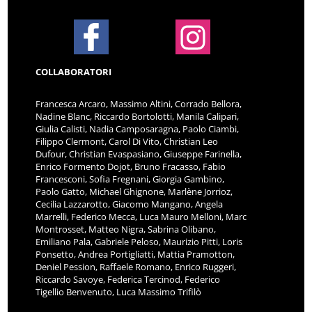
COLLABORATORI
Francesca Arcaro, Massimo Altini, Corrado Bellora,
Nadine Blanc, Riccardo Bortolotti, Manila Calipari,
Giulia Calisti, Nadia Camposaragna, Paolo Ciambi,
Filippo Clermont, Carol Di Vito, Christian Leo
Dufour, Christian Evaspasiano, Giuseppe Farinella,
Enrico Formento Dojot, Bruno Fracasso, Fabio
Francesconi, Sofia Fregnani, Giorgia Gambino,
Paolo Gatto, Michael Ghignone, Marlène Jorrioz,
Cecilia Lazzarotto, Giacomo Mangano, Angela
Marrelli, Federico Mecca, Luca Mauro Melloni, Marc
Montrosset, Matteo Nigra, Sabrina Olibano,
Emiliano Pala, Gabriele Peloso, Maurizio Pitti, Loris
Ponsetto, Andrea Portigliatti, Mattia Pramotton,
Deniel Pession, Raffaele Romano, Enrico Ruggeri,
Riccardo Savoye, Federica Tercinod, Federico
Tigellio Benvenuto, Luca Massimo Trifilò