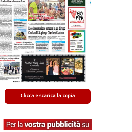
Clicca e scarica la copia