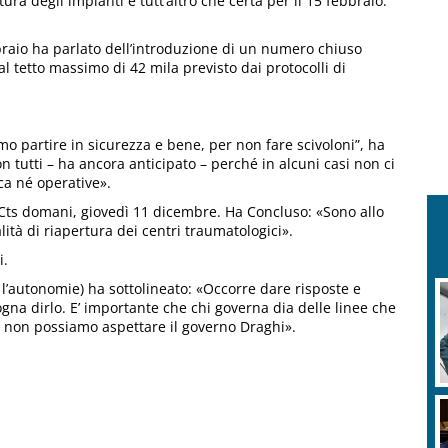
ura degli impianti è tutt’altro che certa per il 15 febbraio.
ebbraio ha parlato dell’introduzione di un numero chiuso
l tetto massimo di 42 mila previsto dai protocolli di
o partire in sicurezza e bene, per non fare scivoloni”, ha
 tutti – ha ancora anticipato – perché in alcuni casi non ci
ca né operative».
l Cts domani, giovedì 11 dicembre. Ha Concluso: «Sono allo
ità di riapertura dei centri traumatologici».
i.
l’autonomie) ha sottolineato: «Occorre dare risposte e
gna dirlo. E’ importante che chi governa dia delle linee che
non possiamo aspettare il governo Draghi».