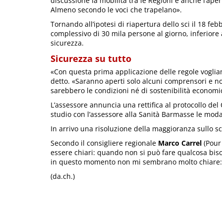
discussione la mobilità tra le Regioni e anche l’apert
Almeno secondo le voci che trapelano».
Tornando all’ipotesi di riapertura dello sci il 18 f
complessivo di 30 mila persone al giorno, inferiore a
sicurezza.
Sicurezza su tutto
«Con questa prima applicazione delle regole vogliam
detto. «Saranno aperti solo alcuni comprensori e non
sarebbero le condizioni né di sostenibilità economi
L’assessore annuncia una rettifica al protocollo de
studio con l’assessore alla Sanità Barmasse le modal
In arrivo una risoluzione della maggioranza sullo sc
Secondo il consigliere regionale
Marco Carrel
(Pour 
essere chiari: quando non si può fare qualcosa biso
in questo momento non mi sembrano molto chiare: 
(da.ch.)