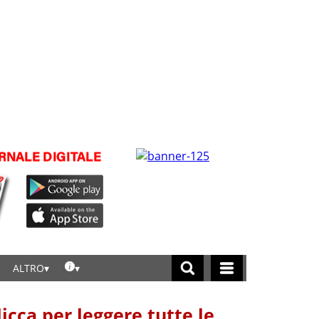
ALTRO
licca per leggere tutte le