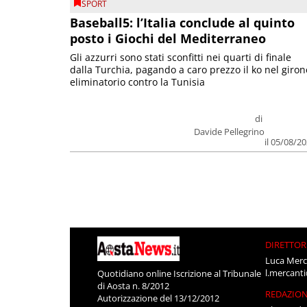
SPORT
Baseball5: l’Italia conclude al quinto
posto i Giochi del Mediterraneo
Gli azzurri sono stati sconfitti nei quarti di finale
dalla Turchia, pagando a caro prezzo il ko nel giron
eliminatorio contro la Tunisia
di
Davide Pellegrino
il 05/08/2
DIRETTOR
Luca Merc
l.mercant
Quotidiano online Iscrizione al Tribunale
di Aosta n. 8/2012
REDAZIO
Autorizzazione del 13/12/2012