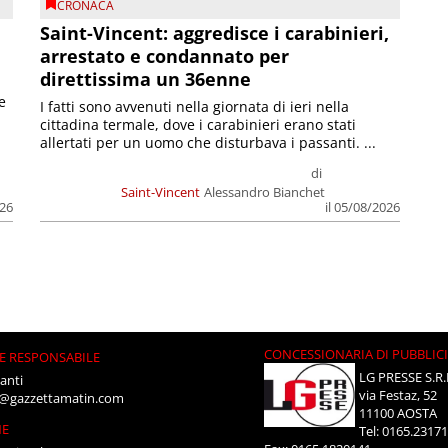
CRONACA
Saint-Vincent: aggredisce i carabinieri,
arrestato e condannato per
direttissima un 36enne
e
I fatti sono avvenuti nella giornata di ieri nella
cittadina termale, dove i carabinieri erano stati
allertati per un uomo che disturbava i passanti. ...
di
Saint-Vincent
Alessandro Bianchet
026
il 05/08/2026
CONCESSIONARIA DI PUBBLIC
E RESPONSABILE
LG PRESSE S.R.
anti
via Festaz, 52
i@gazzettamatin.com
11100 AOSTA
NE
Tel: 0165.2317