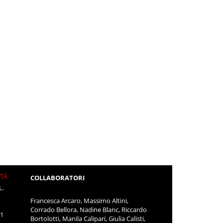
ITÀ
COLLABORATORI
L.
Francesca Arcaro, Massimo Altini,
Corrado Bellora, Nadine Blanc, Riccardo
11
Bortolotti, Manila Calipari, Giulia Calisti,