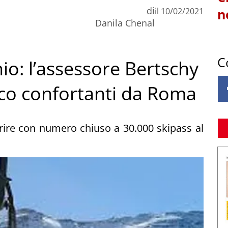
di
il
10/02/2021
n
Danila Chenal
C
hio: l’assessore Bertschy
oco confortanti da Roma
prire con numero chiuso a 30.000 skipass al