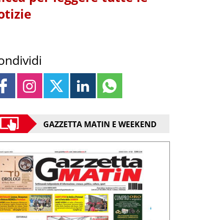
otizie
ondividi
GAZZETTA MATIN E WEEKEND