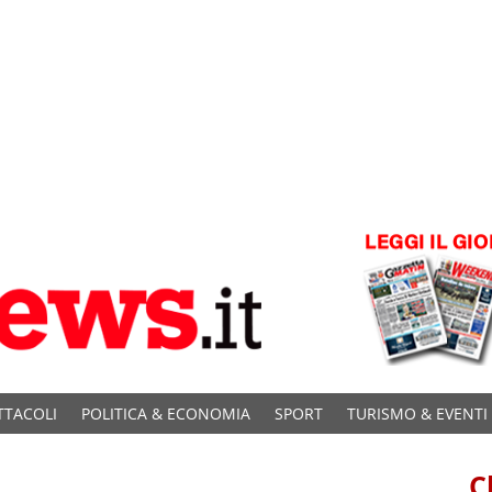
TTACOLI
POLITICA & ECONOMIA
SPORT
TURISMO & EVENTI
C