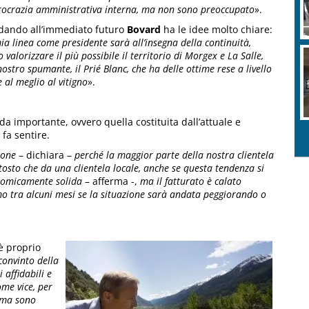
rocrazia amministrativa interna, ma non sono preoccupato
».
dando all’immediato futuro
Bovard
ha le idee molto chiare:
ia linea come presidente sarà all’insegna della continuità,
 valorizzare il più possibile il territorio di Morgex e La Salle,
stro spumante, il Prié Blanc, che ha delle ottime rese a livello
 al meglio al vitigno
».
ida importante, ovvero quella costituita dall’attuale e
 fa sentire.
ione
– dichiara –
perché la maggior parte della nostra clientela
iuttosto che da una clientela locale, anche se questa tendenza si
nomicamente solida
– afferma -,
ma il fatturato è calato
mo tra alcuni mesi se la situazione sarà andata peggiorando o
è proprio
onvinto della
 affidabili e
ome vice, per
, ma sono