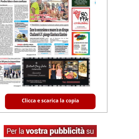
Clicca e scarica la copia