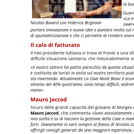
la bu
Guar
«
La m
Nicolas Bovard con Federica Brignone
ovvero
portare innovazione e nuove idee e puntare molto sul no
di spumantizzazione e che ci permette di rendere onore
Il calo di fatturato
Il neo presidente tuttavia si trova di fronte a una sf
difficile situazione sanitaria, che inesorabilmente si
«
Il nostro settore ha patito parecchio da questa situaz
è costituita da turisti in visita sul nostro territorio p
sta invertendo. Attualmente La Cave Mont Blanc è eco
almeno del 40% quest’anno, sono tempi difficili, vedre
meno
».
Mauro Jaccod
Sicuro delle grandi capacità del giovane di Morgex 
Mauro Jaccod
, che commenta «
Sono assolutamente c
mia scelta e so di lasciare la gestione della Cave a mani
forti. Ovviamente io sarò sempre al fianco di Nicolas c
offrirgli consigli generati da una maggiore esperienza