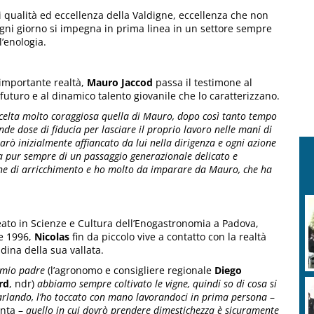
qualità ed eccellenza della Valdigne, eccellenza che non
 ogni giorno si impegna in prima linea in un settore sempre
l’enologia.
importante realtà,
Mauro Jaccod
passa il testimone al
 futuro e al dinamico talento giovanile che lo caratterizzano.
celta molto coraggiosa quella di Mauro, dopo così tanto tempo
de dose di fiducia per lasciare il proprio lavoro nelle mani di
arò inizialmente affiancato da lui nella dirigenza e ogni azione
a pur sempre di un passaggio generazionale delicato e
ne di arricchimento e ho molto da imparare da Mauro, che ha
ato in Scienze e Cultura dell’Enogastronomia a Padova,
e 1996,
Nicolas
fin da piccolo vive a contatto con la realtà
dina della sua vallata.
mio padre
(l’agronomo e consigliere regionale
Diego
rd
, ndr)
abbiamo sempre coltivato le vigne, quindi so di cosa si
arlando, l’ho toccato con mano lavorandoci in prima persona
–
nta –
quello in cui dovrò prendere dimestichezza è sicuramente