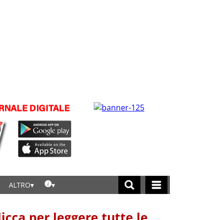
ALTRO
licca per leggere tutte le