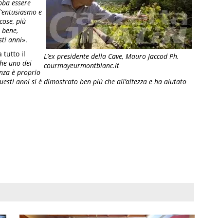
bba essere
l’entusiasmo e
cose, più
 bene,
ti anni
».
tutto il
L’ex presidente della Cave, Mauro Jaccod Ph.
he uno dei
courmayeurmontblanc.it
enza è proprio
 questi anni si è dimostrato ben più che all’altezza e ha aiutato