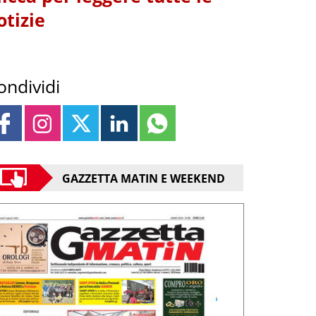
otizie
ondividi
GAZZETTA MATIN E WEEKEND