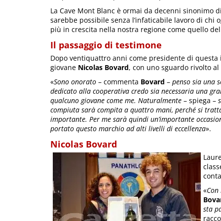
La Cave Mont Blanc è ormai da decenni sinonimo di 
sarebbe possibile senza l’infaticabile lavoro di chi
più in crescita nella nostra regione come quello del
Il passaggio di testimone
Dopo ventiquattro anni come presidente di questa 
giovane
Nicolas Bovard
, con uno sguardo rivolto al
«
Sono onorato
– commenta
Bovard
–
penso sia una s
dedicato alla cooperativa credo sia necessaria una gran
qualcuno giovane come me. Naturalmente
– spiega –
s
compiuta sarà compita a quattro mani, perché si tratt
importante. Per me sarà quindi un’importante occasio
portato questo marchio ad alti livelli di eccellenza
».
Nicolas Bovard
Laure
class
conta
«
Con 
Bova
sta p
racco