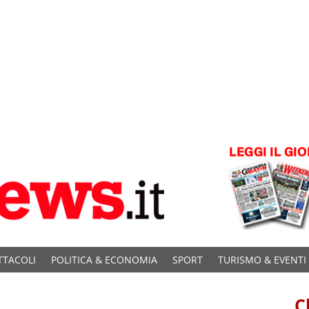
TTACOLI
POLITICA & ECONOMIA
SPORT
TURISMO & EVENTI
C