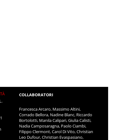
ITÀ
COLLABORATORI
L.
Francesca Arcaro, Massimo Altini,
Corrado Bellora, Nadine Blanc, Riccardo
11
Bortolotti, Manila Calipari, Giulia Calisti,
Nadia Camposaragna, Paolo Ciambi,
m
Filippo Clermont, Carol Di Vito, Christian
Leo Dufour, Christian Evaspasiano,