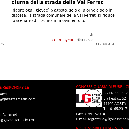
diurna della strada della Val Ferret
Riapre oggi, giovedì 6 agosto, solo di giorno e solo in
discesa, la strada comunale della Val Ferret; si riduce
lo scenario di rischio, in movimento u...
di
Courmayeur
Erika David
026
il 06/08/2026
CONCESSIONARIA DI PUBBLIC
E RESPONSABILE
LG PRESSE S.R.
anti
via Festaz, 52
i@gazzettamatin.com
11100 AOSTA
NE
Tel: 0165.2317
Fax: 0165.1820141
o Bianchet
E-mail
segreteria@lgpresse.co
t@gazzettamatin.com
RESPONSABILE DI AGENZIA