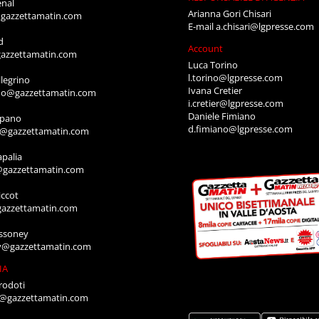
enal
Arianna Gori Chisari
gazzettamatin.com
E-mail
a.chisari@lgpresse.com
d
Account
azzettamatin.com
Luca Torino
l.torino@lgpresse.com
legrino
Ivana Cretier
ino@gazzettamatin.com
i.cretier@lgpresse.com
Daniele Fimiano
mpano
d.fimiano@lgpresse.com
o@gazzettamatin.com
apalia
@gazzettamatin.com
ccot
gazzettamatin.com
ssoney
y@gazzettamatin.com
IA
rodoti
a@gazzettamatin.com