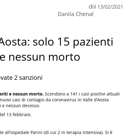
di
il
13/02/2021
n
Danila Chenal
C
Aosta: solo 15 pazienti
i e nessun morto
evate 2 sanzioni
ariti e nessun morto.
Scendono a 141 i casi positivi attuali
i nuovi casi di contagio da coronavirus in Valle d’Aosta
ti e nessun decesso.
el 13 febbraio.
te all’ospedale Parini (di cui 2 in terapia intensiva). Si è