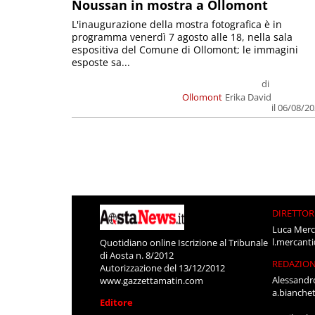
Noussan in mostra a Ollomont
L'inaugurazione della mostra fotografica è in
programma venerdì 7 agosto alle 18, nella sala
espositiva del Comune di Ollomont; le immagini
esposte sa...
di
Ollomont
Erika David
il 06/08/2
DIRETTOR
Luca Merc
l.mercant
Quotidiano online Iscrizione al Tribunale
di Aosta n. 8/2012
REDAZIO
Autorizzazione del 13/12/2012
Alessandr
www.gazzettamatin.com
a.bianche
Editore