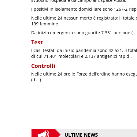
svuotalo l’ospedale da campo all’Espace Aosta.
I positivi in isolamento domiciliare sono 126 (-2 rispe
Nelle ultime 24 nessun morto è registrato; il totale
199 femmine.
Da inizio emergenza sono guarite 7.351 persone (+ 12
Test
I casi testati da inizio pandemia sono 42.531. Il total
di cui 71.401 molecolari e 2.137 antigenici rapidi.
Controlli
Nelle ultime 24 ore le Forze dell’ordine hanno esegu
(d.c.)
ULTIME NEWS