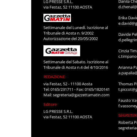
Danila Ch
LG PRESSE S.R.L.
d.chenal@
via Festaz, 52 11100 AOSTA
Erika Davi
e.david@g
Settimanale del Lunedì. Iscrizione al
Tribunale di Aosta n. 9/2002
Davide Pel
Autorizzazione del 20/05/2002
d.pellegr
Cinzia Ti
c.timpan
Settimanale del Sabato. Iscrizione al
Tribunale di Aosta n.4 del 4/10/2016
Arianna P
a.papalia
REDAZIONE
via Festaz, 52 - 11100 Aosta
Thomas Pi
Tel: 0165/231711 - Fax: 0165/1820141
t.piccot@
Mail:
segreteria@gazzettamatin.com
Fausto Va
Editore
f.vassone
LG PRESSE S.R.L.
SEGRETER
via Festaz, 52 11100 AOSTA
Roberta P
segreteri