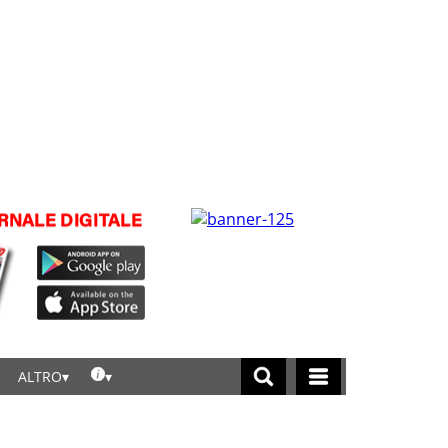
ALTRO
licca per leggere tutte le