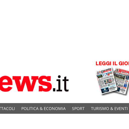
TTACOLI
POLITICA & ECONOMIA
SPORT
TURISMO & EVENTI
C