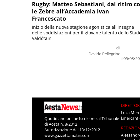
Rugby: Matteo Sebastiani, dal ritiro c
le Zebre all’Accademia Ivan
Francescato
Inizio della nuova stagione agonistica all'insegna
delle soddisfazioni per il giovane talento dello Stad
Valdôtain
di
Davide Pellegrino
il 05/08/2
DIRETTOR
Luca Merc
l.mercant
Quotidiano online Iscrizione al Tribunale
di Aosta n. 8/2012
REDAZIO
Autorizzazione del 13/12/2012
Alessandr
www.gazzettamatin.com