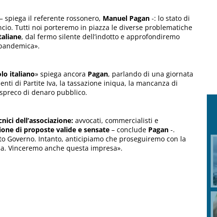
– spiega il referente rossonero,
Manuel Pagan
-: lo stato di
cio. Tutti noi porteremo in piazza le diverse problematiche
taliane
, dal fermo silente dell’indotto e approfondiremo
e pandemica».
lo italiano
» spiega ancora
Pagan
, parlando di una giornata
nti di Partite Iva, la tassazione iniqua, la mancanza di
o spreco di denaro pubblico.
cnici dell’associazione:
avvocati, commercialisti e
ione di proposte valide e sensate
– conclude
Pagan
-.
to Governo. Intanto, anticipiamo che proseguiremo con la
oma. Vinceremo anche questa impresa».