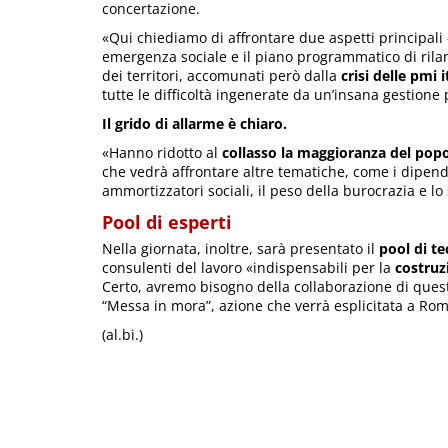
concertazione.
«Qui chiediamo di affrontare due aspetti principali 
emergenza sociale e il piano programmatico di rilan
dei territori, accomunati però dalla
crisi delle pmi i
tutte le difficoltà ingenerate da un’insana gestion
Il grido di allarme è chiaro.
«Hanno ridotto al
collasso la maggioranza del popo
che vedrà affrontare altre tematiche, come i dipende
ammortizzatori sociali, il peso della burocrazia e l
Pool di esperti
Nella giornata, inoltre, sarà presentato il
pool di te
consulenti del lavoro «indispensabili per la
costruz
Certo, avremo bisogno della collaborazione di ques
“Messa in mora”, azione che verrà esplicitata a R
(al.bi.)