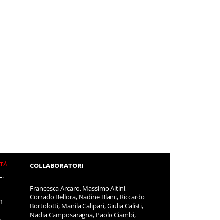
ITÀ
COLLABORATORI
L.
Francesca Arcaro, Massimo Altini,
Corrado Bellora, Nadine Blanc, Riccardo
11
Bortolotti, Manila Calipari, Giulia Calisti,
Nadia Camposaragna, Paolo Ciambi,
m