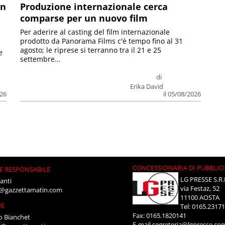
on
Produzione internazionale cerca
comparse per un nuovo film
Per aderire al casting del film internazionale
prodotto da Panorama Films c'è tempo fino al 31
agosto; le riprese si terranno tra il 21 e 25
e
settembre...
di
Erika David
026
il 05/08/2026
CONCESSIONARIA DI PUBBLIC
E RESPONSABILE
LG PRESSE S.R.
anti
via Festaz, 52
i@gazzettamatin.com
11100 AOSTA
NE
Tel: 0165.2317
Fax: 0165.1820141
o Bianchet
E-mail
segreteria@lgpresse.co