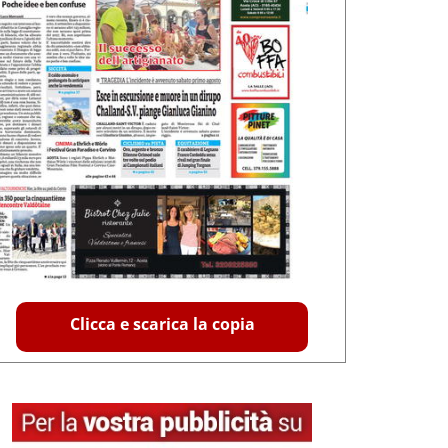
Clicca e scarica la copia