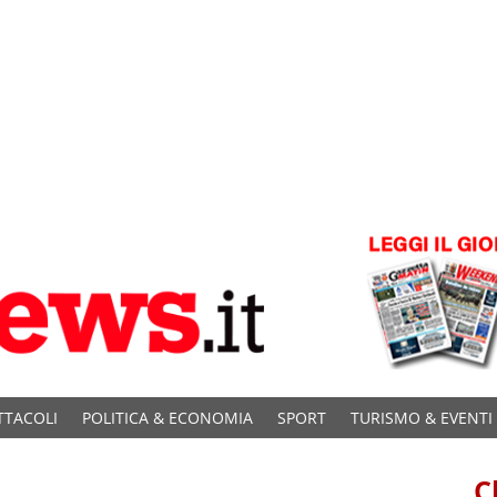
TTACOLI
POLITICA & ECONOMIA
SPORT
TURISMO & EVENTI
C