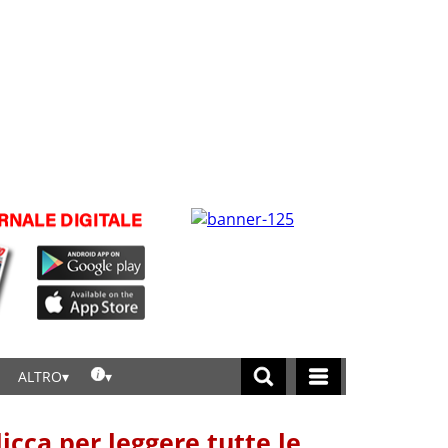
ALTRO
licca per leggere tutte le