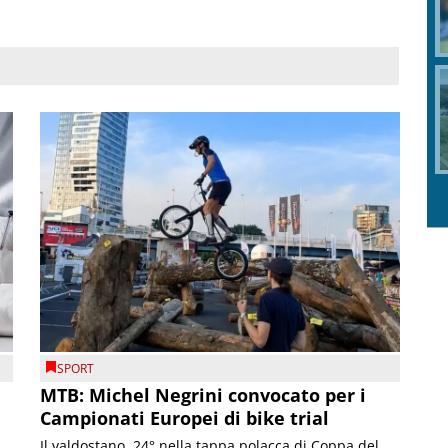
SPORT
MTB: Michel Negrini convocato per i
Campionati Europei di bike trial
Il valdostano, 24° nella tappa polacca di Coppa del