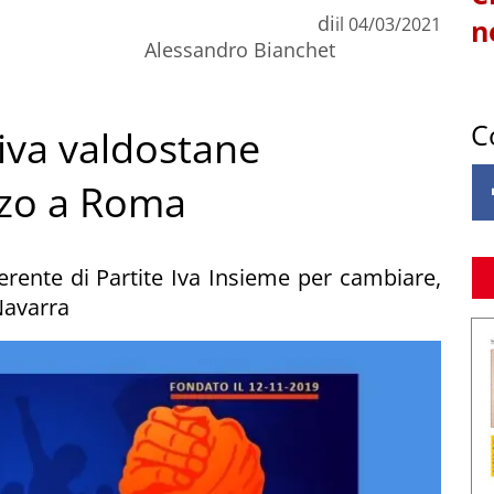
di
il
04/03/2021
n
Alessandro Bianchet
C
 iva valdostane
rzo a Roma
ferente di Partite Iva Insieme per cambiare,
Navarra