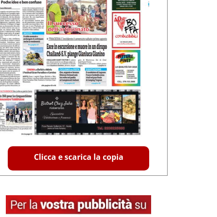
Clicca e scarica la copia