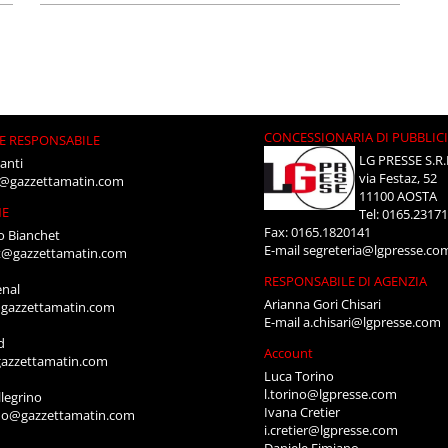
CONCESSIONARIA DI PUBBLIC
E RESPONSABILE
LG PRESSE S.R.
anti
via Festaz, 52
i@gazzettamatin.com
11100 AOSTA
NE
Tel: 0165.2317
Fax: 0165.1820141
o Bianchet
E-mail
segreteria@lgpresse.co
t@gazzettamatin.com
RESPONSABILE DI AGENZIA
enal
Arianna Gori Chisari
gazzettamatin.com
E-mail
a.chisari@lgpresse.com
d
Account
azzettamatin.com
Luca Torino
l.torino@lgpresse.com
legrino
Ivana Cretier
ino@gazzettamatin.com
i.cretier@lgpresse.com
Daniele Fimiano