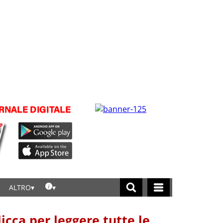
ALTRO
licca per leggere tutte le