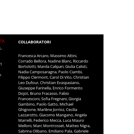
ITÀ
COLLABORATORI
L.
Francesca Arcaro, Massimo Altini,
Corrado Bellora, Nadine Blanc, Riccardo
11
Bortolotti, Manila Calipari, Giulia Calisti,
Nadia Camposaragna, Paolo Ciambi,
m
Filippo Clermont, Carol Di Vito, Christian
Leo Dufour, Christian Evaspasiano,
Giuseppe Farinella, Enrico Formento
Dojot, Bruno Fracasso, Fabio
Francesconi, Sofia Fregnani, Giorgia
Gambino, Paolo Gatto, Michael
Ghignone, Marlène Jorrioz, Cecilia
Lazzarotto, Giacomo Mangano, Angela
Marrelli, Federico Mecca, Luca Mauro
Melloni, Marc Montrosset, Matteo Nigra,
Sabrina Olibano, Emiliano Pala, Gabriele