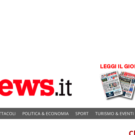
TTACOLI
POLITICA & ECONOMIA
SPORT
TURISMO & EVENTI
C