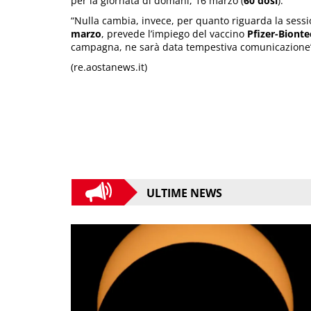
per la giornata di domani, 16 marzo (
60 dosi
).
“Nulla cambia, invece, per quanto riguarda la sessi
marzo
, prevede l’impiego del vaccino
Pfizer-Bionte
campagna, ne sarà data tempestiva comunicazione”,
(re.aostanews.it)
ULTIME NEWS