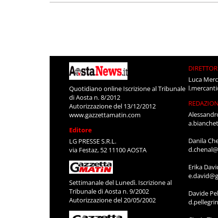
DIRETTOR
Luca Merc
l.mercant
Quotidiano online Iscrizione al Tribunale
di Aosta n. 8/2012
REDAZIO
Autorizzazione del 13/12/2012
Alessandr
www.gazzettamatin.com
a.bianche
Editore
Danila Ch
LG PRESSE S.R.L.
d.chenal@
via Festaz, 52 11100 AOSTA
Erika Davi
e.david@g
Settimanale del Lunedì. Iscrizione al
Tribunale di Aosta n. 9/2002
Davide Pel
Autorizzazione del 20/05/2002
d.pellegr