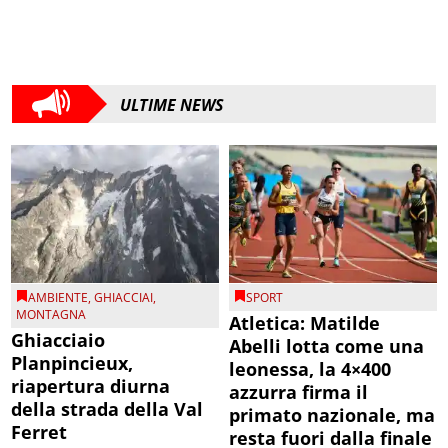
ULTIME NEWS
AMBIENTE
,
GHIACCIAI
,
SPORT
MONTAGNA
Atletica: Matilde
Ghiacciaio
Abelli lotta come una
Planpincieux,
leonessa, la 4×400
riapertura diurna
azzurra firma il
della strada della Val
primato nazionale, ma
Ferret
resta fuori dalla finale