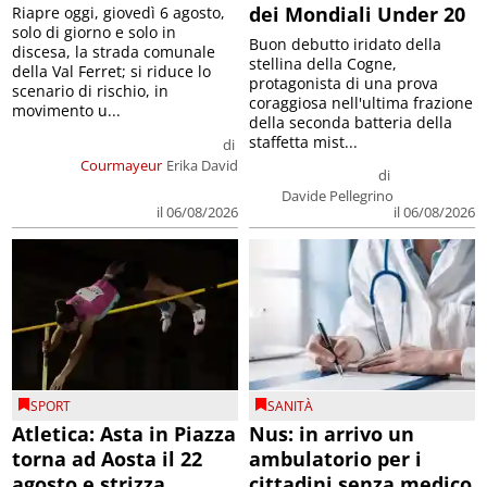
dei Mondiali Under 20
Riapre oggi, giovedì 6 agosto,
solo di giorno e solo in
Buon debutto iridato della
discesa, la strada comunale
stellina della Cogne,
della Val Ferret; si riduce lo
protagonista di una prova
scenario di rischio, in
coraggiosa nell'ultima frazione
movimento u...
della seconda batteria della
staffetta mist...
di
Courmayeur
Erika David
di
Davide Pellegrino
il 06/08/2026
il 06/08/2026
SPORT
SANITÀ
Atletica: Asta in Piazza
Nus: in arrivo un
torna ad Aosta il 22
ambulatorio per i
agosto e strizza
cittadini senza medico