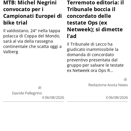
MTB: Michel Negrini
Terremoto editoria: il
convocato per i
Tribunale boccia il
Campionati Europei di
concordato delle
bike trial
testate Ops (ex
Netweek); si dimette
Il valdostano, 24° nella tappa
l’ad
polacca di Coppa del Mondo,
sarà al via della rassegna
Il Tribunale di Lecco ha
continentale che scatta oggi a
giudicato inammissibile la
Valberg
domanda di concordato
preventivo presentata dal
gruppo per salvare le testate
ex Netweek ora Ops R...
di
Redazione Aosta News
di
Davide Pellegrino
il 06/08/2026
il 06/08/2026