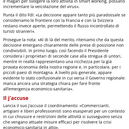
e magari per svolgere la loro attività in smart working, possano
incrementare la veicolazione del virus».
Punta il dito FdI: «La decisione appare tanto più paradossale se
consideriamo le frontiere con la Francia e con la Svizzera
restano invece aperte, permettendo il flusso incontrollato di
turisti stranieri».
Prosegue la nota: «Al di là del merito, riteniamo che da questa
decisione emergano chiaramente delle prese di posizione non
condivisibili. In primo luogo, così facendo il Presidente
considera i proprietari di seconde case alla stregua di untori,
mentre in realtà rappresentano una ricchezza per la già
provata economia della nostra regione e, in particolare, per i
piccoli paesi di montagna. A livello più generale, appare
evidente lo stato confusionale in cui versa il Governo regionale:
manca ancora una strategia chiara per fare fronte
all’emergenza economico-sanitaria».
Il j’accuse
Lancia il suo j’accuse il coordinamento: «Commercianti,
artigiani e liberi professionisti sono esasperati per un contesto
in cui chiusure e restrizioni delle attività si susseguono senza
che vengano attuate misure efficaci per risolvere la crisi
economico-sanitaria in atto».