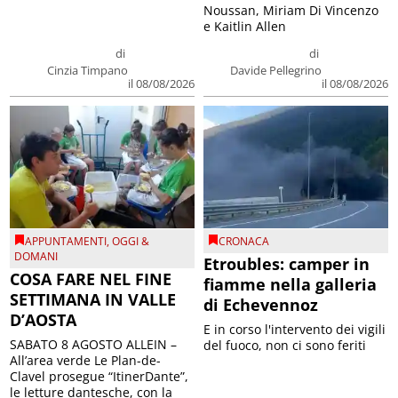
Noussan, Miriam Di Vincenzo
e Kaitlin Allen
di
di
Cinzia Timpano
Davide Pellegrino
il 08/08/2026
il 08/08/2026
APPUNTAMENTI
,
OGGI &
CRONACA
DOMANI
Etroubles: camper in
COSA FARE NEL FINE
fiamme nella galleria
SETTIMANA IN VALLE
di Echevennoz
D’AOSTA
E in corso l'intervento dei vigili
SABATO 8 AGOSTO ALLEIN –
del fuoco, non ci sono feriti
All’area verde Le Plan-de-
Clavel prosegue “ItinerDante”,
le letture dantesche, con la