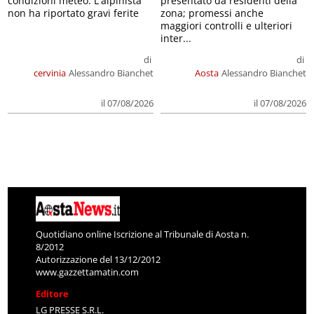
condizioni meteo. L'alpinista
presentato da residenti della
non ha riportato gravi ferite
zona; promessi anche
maggiori controlli e ulteriori
inter...
di
di
cervinia
Alessandro Bianchet
Aosta
Alessandro Bianchet
il 07/08/2026
il 07/08/2026
Quotidiano online Iscrizione al Tribunale di Aosta n.
8/2012
Autorizzazione del 13/12/2012
www.gazzettamatin.com
Editore
LG PRESSE S.R.L.