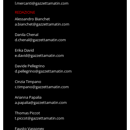
l.mercanti@gazzettamatin.com
REDAZIONE
Alessandro Bianchet
a.bianchet@gazzettamatin.com
Danila Chenal
d.chenal@gazzettamatin.com
Erika David
e.david@gazzettamatin.com
Davide Pellegrino
d.pellegrino@gazzettamatin.com
Cinzia Timpano
c.timpano@gazzettamatin.com
Arianna Papalia
a.papalia@gazzettamatin.com
Thomas Piccot
t.piccot@gazzettamatin.com
Fausto Vassoney