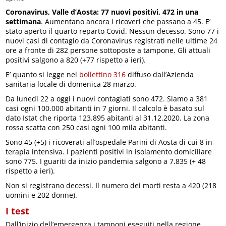
Coronavirus, Valle d’Aosta: 77 nuovi positivi, 472 in una
settimana
. Aumentano ancora i ricoveri che passano a 45. E’
stato aperto il quarto reparto Covid. Nessun decesso. Sono 77 i
nuovi casi di contagio da Coronavirus registrati nelle ultime 24
ore a fronte di 282 persone sottoposte a tampone. Gli attuali
positivi salgono a 820 (+77 rispetto a ieri).
E’ quanto si legge nel
bollettino 316
diffuso dall’Azienda
sanitaria locale di domenica 28 marzo.
Da lunedì 22 a oggi i nuovi contagiati sono 472. Siamo a 381
casi ogni 100.000 abitanti in 7 giorni. Il calcolo è basato sul
dato Istat che riporta 123.895 abitanti al 31.12.2020. La zona
rossa scatta con 250 casi ogni 100 mila abitanti.
Sono 45 (+5) i ricoverati all’ospedale Parini di Aosta di cui 8 in
terapia intensiva. I pazienti positivi in isolamento domiciliare
sono 775. I guariti da inizio pandemia salgono a 7.835 (+ 48
rispetto a ieri).
Non si registrano decessi. Il numero dei morti resta a 420 (218
uomini e 202 donne).
I test
Dall’inizio dell’emergenza i tamponi eseguiti nella regione