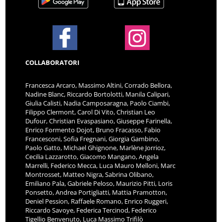
COLLABORATORI
Francesca Arcaro, Massimo Altini, Corrado Bellora,
Nadine Blanc, Riccardo Bortolotti, Manila Calipari,
Giulia Calisti, Nadia Camposaragna, Paolo Ciambi,
Filippo Clermont, Carol Di Vito, Christian Leo
Dufour, Christian Evaspasiano, Giuseppe Farinella,
Enrico Formento Dojot, Bruno Fracasso, Fabio
Francesconi, Sofia Fregnani, Giorgia Gambino,
Paolo Gatto, Michael Ghignone, Marlène Jorrioz,
Cecilia Lazzarotto, Giacomo Mangano, Angela
Marrelli, Federico Mecca, Luca Mauro Melloni, Marc
Montrosset, Matteo Nigra, Sabrina Olibano,
Emiliano Pala, Gabriele Peloso, Maurizio Pitti, Loris
Ponsetto, Andrea Portigliatti, Mattia Pramotton,
Deniel Pession, Raffaele Romano, Enrico Ruggeri,
Riccardo Savoye, Federica Tercinod, Federico
Tigellio Benvenuto, Luca Massimo Trifilò