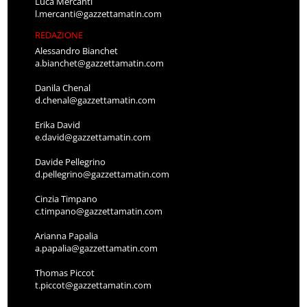
Luca Mercanti
l.mercanti@gazzettamatin.com
REDAZIONE
Alessandro Bianchet
a.bianchet@gazzettamatin.com
Danila Chenal
d.chenal@gazzettamatin.com
Erika David
e.david@gazzettamatin.com
Davide Pellegrino
d.pellegrino@gazzettamatin.com
Cinzia Timpano
c.timpano@gazzettamatin.com
Arianna Papalia
a.papalia@gazzettamatin.com
Thomas Piccot
t.piccot@gazzettamatin.com