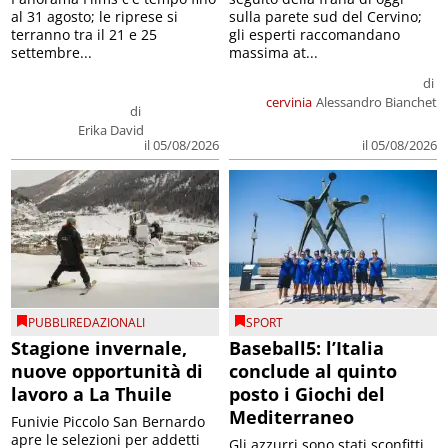
al 31 agosto; le riprese si
sulla parete sud del Cervino;
terranno tra il 21 e 25
gli esperti raccomandano
settembre...
massima at...
di
cervinia
Alessandro Bianchet
di
Erika David
il 05/08/2026
il 05/08/2026
PUBBLIREDAZIONALI
SPORT
Stagione invernale,
Baseball5: l’Italia
nuove opportunità di
conclude al quinto
lavoro a La Thuile
posto i Giochi del
Mediterraneo
Funivie Piccolo San Bernardo
apre le selezioni per addetti
Gli azzurri sono stati sconfitti