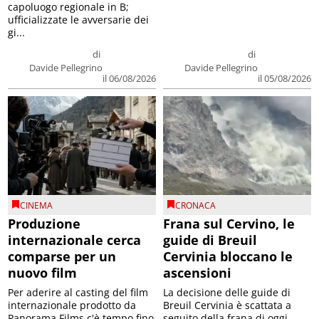
capoluogo regionale in B;
ufficializzate le avversarie dei
gi...
di
di
Davide Pellegrino
Davide Pellegrino
il 06/08/2026
il 05/08/2026
CINEMA
CRONACA
Produzione
Frana sul Cervino, le
internazionale cerca
guide di Breuil
comparse per un
Cervinia bloccano le
nuovo film
ascensioni
Per aderire al casting del film
La decisione delle guide di
internazionale prodotto da
Breuil Cervinia è scattata a
Panorama Films c'è tempo fino
seguito della frana di oggi