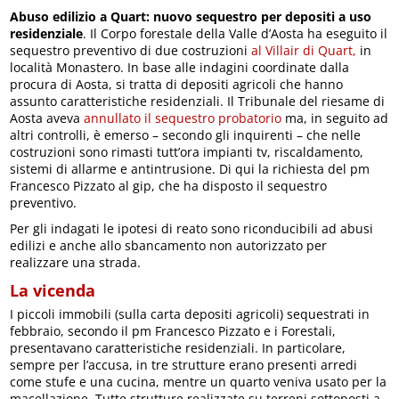
Abuso edilizio a Quart: nuovo sequestro per depositi a uso
residenziale
. Il Corpo forestale della Valle d’Aosta ha eseguito il
sequestro preventivo di due costruzioni
al Villair di Quart,
in
località Monastero. In base alle indagini coordinate dalla
procura di Aosta, si tratta di depositi agricoli che hanno
assunto caratteristiche residenziali. Il Tribunale del riesame di
Aosta aveva
annullato il sequestro probatorio
ma, in seguito ad
altri controlli, è emerso – secondo gli inquirenti – che nelle
costruzioni sono rimasti tutt’ora impianti tv, riscaldamento,
sistemi di allarme e antintrusione. Di qui la richiesta del pm
Francesco Pizzato al gip, che ha disposto il sequestro
preventivo.
Per gli indagati le ipotesi di reato sono riconducibili ad abusi
edilizi e anche allo sbancamento non autorizzato per
realizzare una strada.
La vicenda
I piccoli immobili (sulla carta depositi agricoli) sequestrati in
febbraio, secondo il pm Francesco Pizzato e i Forestali,
presentavano caratteristiche residenziali. In particolare,
sempre per l’accusa, in tre strutture erano presenti arredi
come stufe e una cucina, mentre un quarto veniva usato per la
macellazione. Tutte strutture realizzate su terreni sottoposti a