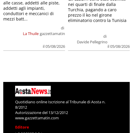
alle casse, addetti alle piste,
nei quarti di finale dalla
addetti agli impianti,
Turchia, pagando a caro
conduttori e meccanici di
prezzo il ko nel girone
mezzi batt...
eliminatorio contro la Tunisia
di
La Thuile
gazzettamatin
di
Davide Pellegrino
il 05/08/2026
il 05/08/2026
Quotidiano online Iscrizione al Tribunale di Aosta n.
8/2012
Autorizzazione del 13/12/2012
www.gazzettamatin.com
Editore