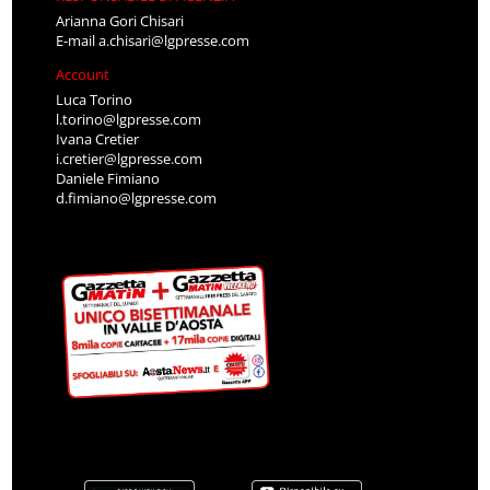
Arianna Gori Chisari
E-mail
a.chisari@lgpresse.com
Account
Luca Torino
l.torino@lgpresse.com
Ivana Cretier
i.cretier@lgpresse.com
Daniele Fimiano
d.fimiano@lgpresse.com