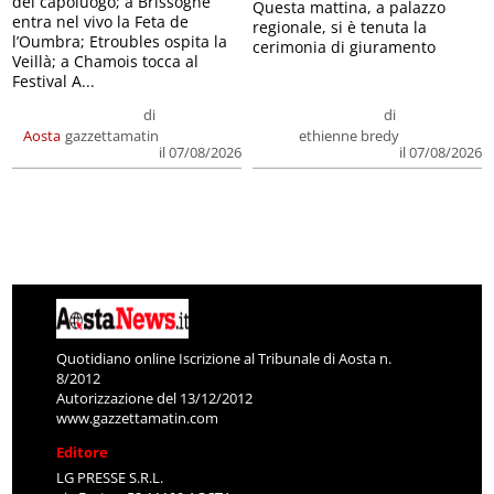
del capoluogo; a Brissogne
Questa mattina, a palazzo
entra nel vivo la Feta de
regionale, si è tenuta la
l’Oumbra; Etroubles ospita la
cerimonia di giuramento
Veillà; a Chamois tocca al
Festival A...
di
di
Aosta
gazzettamatin
ethienne bredy
il 07/08/2026
il 07/08/2026
Quotidiano online Iscrizione al Tribunale di Aosta n.
8/2012
Autorizzazione del 13/12/2012
www.gazzettamatin.com
Editore
LG PRESSE S.R.L.