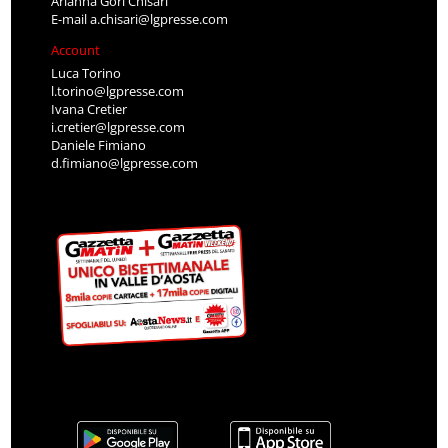
Arianna Gori Chisari
E-mail
a.chisari@lgpresse.com
Account
Luca Torino
l.torino@lgpresse.com
Ivana Cretier
i.cretier@lgpresse.com
Daniele Fimiano
d.fimiano@lgpresse.com