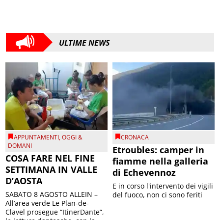
ULTIME NEWS
APPUNTAMENTI
,
OGGI &
CRONACA
DOMANI
Etroubles: camper in
COSA FARE NEL FINE
fiamme nella galleria
SETTIMANA IN VALLE
di Echevennoz
D’AOSTA
E in corso l'intervento dei vigili
SABATO 8 AGOSTO ALLEIN –
del fuoco, non ci sono feriti
All’area verde Le Plan-de-
Clavel prosegue “ItinerDante”,