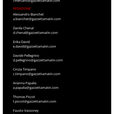
l.mercanti@gazzettamatin.com
REDAZIONE
Alessandro Bianchet
a.bianchet@gazzettamatin.com
Danila Chenal
d.chenal@gazzettamatin.com
Erika David
e.david@gazzettamatin.com
Davide Pellegrino
d.pellegrino@gazzettamatin.com
Cinzia Timpano
c.timpano@gazzettamatin.com
Arianna Papalia
a.papalia@gazzettamatin.com
Thomas Piccot
t.piccot@gazzettamatin.com
Fausto Vassoney