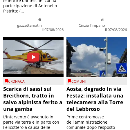
le letture dantesche, con la
partecipazione di Antonello
Pistritto (...
di
di
gazzettamatin
Cinzia Timpano
il 07/08/2026
il 07/08/2026
CRONACA
COMUNI
Scarica di sassi sul
Aosta, degrado in via
Breithorn, tratto in
Festaz: installata una
salvo alpinista ferito a
telecamera alla Torre
una gamba
del Lebbroso
L'intervento è avvenuto in
Prime contromosse
parte via terra e in parte con
dell'amministrazione
l'elicottero a causa delle
comunale dopo l'esposto