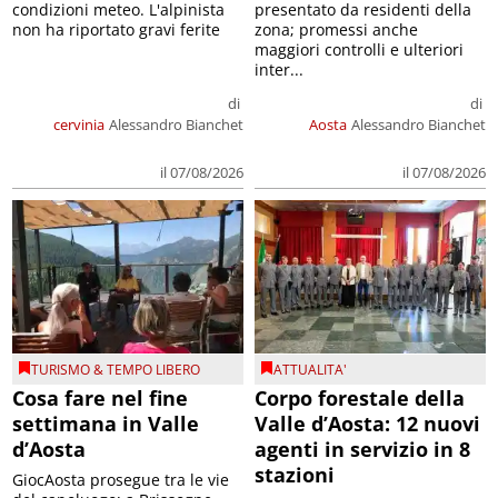
condizioni meteo. L'alpinista
presentato da residenti della
non ha riportato gravi ferite
zona; promessi anche
maggiori controlli e ulteriori
inter...
di
di
cervinia
Alessandro Bianchet
Aosta
Alessandro Bianchet
il 07/08/2026
il 07/08/2026
TURISMO & TEMPO LIBERO
ATTUALITA'
Cosa fare nel fine
Corpo forestale della
settimana in Valle
Valle d’Aosta: 12 nuovi
d’Aosta
agenti in servizio in 8
stazioni
GiocAosta prosegue tra le vie