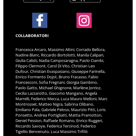
COLLABORATORI
Francesca Arcaro, Massimo Altini, Corrado Bellora,
Nadine Blanc, Riccardo Bortolotti, Manila Calipari,
Giulia Calisti, Nadia Camposaragna, Paolo Ciambi,
Filippo Clermont, Carol Di Vito, Christian Leo
Dufour, Christian Evaspasiano, Giuseppe Farinella,
Enrico Formento Dojot, Bruno Fracasso, Fabio
Francesconi, Sofia Fregnani, Giorgia Gambino,
Paolo Gatto, Michael Ghignone, Marlène Jorrioz,
Cecilia Lazzarotto, Giacomo Mangano, Angela
Marrelli, Federico Mecca, Luca Mauro Melloni, Marc
Montrosset, Matteo Nigra, Sabrina Olibano,
Emiliano Pala, Gabriele Peloso, Maurizio Pitti, Loris
Ponsetto, Andrea Portigliatti, Mattia Pramotton,
Deniel Pession, Raffaele Romano, Enrico Ruggeri,
Riccardo Savoye, Federica Tercinod, Federico
Tigellio Benvenuto, Luca Massimo Trifilò