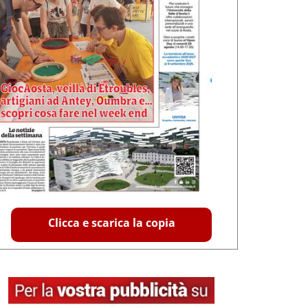
Clicca e scarica la copia