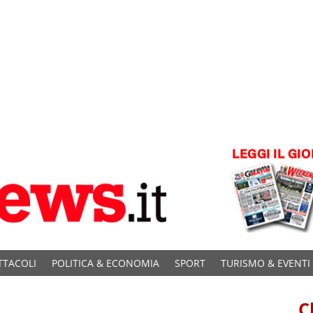
TTACOLI
POLITICA & ECONOMIA
SPORT
TURISMO & EVENTI
C