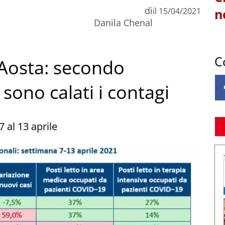
di
il
15/04/2021
n
Danila Chenal
C
’Aosta: secondo
sono calati i contagi
7 al 13 aprile