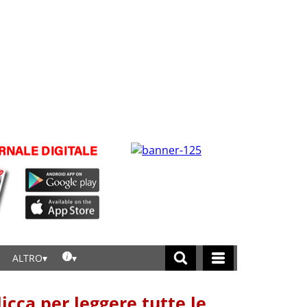
ALTRO
licca per leggere tutte le