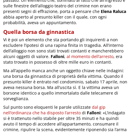
passato. Un elemento che, sommato al fatto che all’ingresso e
sulle finestre dell’alloggio teatro del crimine non erano
presenti segni di effrazione, porta a pensare che
Elena Raluca
abbia aperto al presunto killer con il quale, con ogni
probabilità, aveva un appuntamento.
Quella borsa da ginnastica
Vi è poi un elemento che sta portando gli inquirenti a non
escludere l’ipotesi di una rapina finita in tragedia. All’interno
dell’alloggio non sono stati trovati contanti e mancherebbero
alcuni oggetti di valore.
Falloni
,
al momento dell’arresto
, era
stato trovato in possesso di oltre mille euro in contanti.
Ma all’appello manca anche un oggetto chiave nelle indagini:
una borsa da ginnastica di proprietà della vittima. Quando il
presunto killer è entrato nel condominio, sabato 17 aprile, non
aveva nessuna borsa. Ma all’uscita sì. E la vittima aveva un
borsone identico a quello immortalato dalle telecamere di
sorveglianza.
Sul punto sono eloquenti le parole utilizzate
dal gip
nell’ordinanza che ha disposto l’arresto
di
Falloni
: «L’indagato
si è trattenuto nello stabile per oltre 35 minuti e ha quindi
avuto il tempo di accedere all’appartamento, consumare il
crimine, ripulire la scena, evidentemente riponendo sia l’arma