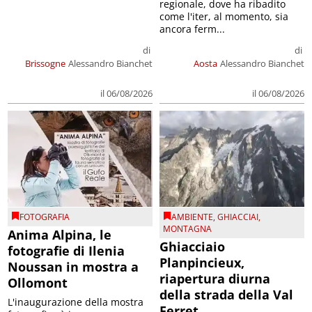
regionale, dove ha ribadito
come l'iter, al momento, sia
ancora ferm...
di
di
Brissogne
Alessandro Bianchet
Aosta
Alessandro Bianchet
il 06/08/2026
il 06/08/2026
FOTOGRAFIA
AMBIENTE
,
GHIACCIAI
,
MONTAGNA
Anima Alpina, le
Ghiacciaio
fotografie di Ilenia
Planpincieux,
Noussan in mostra a
riapertura diurna
Ollomont
della strada della Val
L'inaugurazione della mostra
Ferret