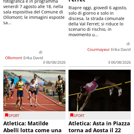
fotografica è in programma
venerdì 7 agosto alle 18, nella
Riapre oggi, giovedì 6 agosto,
sala espositiva del Comune di
solo di giorno e solo in
Ollomont; le immagini esposte
discesa, la strada comunale
sa...
della Val Ferret; si riduce lo
scenario di rischio, in
movimento u...
di
Courmayeur
Erika David
di
Ollomont
Erika David
il 06/08/2026
il 06/08/2026
SPORT
SPORT
Atletica: Matilde
Atletica: Asta in Piazza
Abelli lotta come una
torna ad Aosta il 22