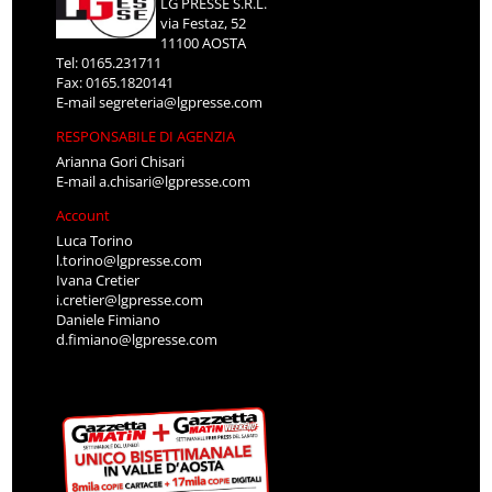
LG PRESSE S.R.L.
via Festaz, 52
11100 AOSTA
Tel: 0165.231711
Fax: 0165.1820141
E-mail
segreteria@lgpresse.com
RESPONSABILE DI AGENZIA
Arianna Gori Chisari
E-mail
a.chisari@lgpresse.com
Account
Luca Torino
l.torino@lgpresse.com
Ivana Cretier
i.cretier@lgpresse.com
Daniele Fimiano
d.fimiano@lgpresse.com