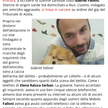
Procura
, a uccidere la 32enne sarebbe stato
Gabriel Falloni
,
35enne di origini sarde ma domiciliato a Nus. L’uomo, indagato
per omicidio aggravato,
si trova in carcere
su ordine del gip del
Tribunale di Aosta.
Proprio nei
dintorni
dell’abitazione in
cui vive
l’indagato si
sono
concentrate le
ricerche degli
inquirenti che,
dal giorno
dell’omicidio,
Gabriel Falloni
sono a caccia
dell’arma del delitto – probabilmente un coltello – e di alcuni
oggetti che sarebbero spariti dalla scena del delitto. Come i
telefoni di
Elena Raluca Serban
. La giovane, hanno accertato
gli inquirenti, aveva in uso ben cinque utenze telefoniche;
almeno due erano presenti su internet su alcuni siti di escort.
Sempre secondo quanto appurato dagli uomini della Mobile,
Falloni
aveva già avuto contatti telefonici con la vittima in