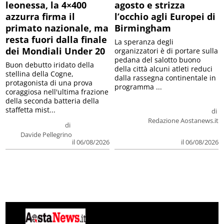
leonessa, la 4×400
agosto e strizza
azzurra firma il
l’occhio agli Europei di
primato nazionale, ma
Birmingham
resta fuori dalla finale
La speranza degli
dei Mondiali Under 20
organizzatori è di portare sulla
pedana del salotto buono
Buon debutto iridato della
della città alcuni atleti reduci
stellina della Cogne,
dalla rassegna continentale in
protagonista di una prova
programma ...
coraggiosa nell'ultima frazione
della seconda batteria della
staffetta mist...
di
Redazione Aostanews.it
di
Davide Pellegrino
il 06/08/2026
il 06/08/2026