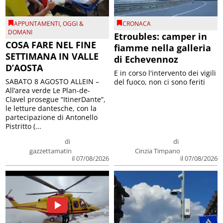
APPUNTAMENTI
,
OGGI &
CRONACA
DOMANI
Etroubles: camper in
COSA FARE NEL FINE
fiamme nella galleria
SETTIMANA IN VALLE
di Echevennoz
D’AOSTA
E in corso l'intervento dei vigili
SABATO 8 AGOSTO ALLEIN –
del fuoco, non ci sono feriti
All’area verde Le Plan-de-
Clavel prosegue “ItinerDante”,
le letture dantesche, con la
partecipazione di Antonello
Pistritto (...
di
di
gazzettamatin
Cinzia Timpano
il 07/08/2026
il 07/08/2026