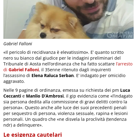
Gabriel Falloni
«Il pericolo di recidivanza è elevatissimo». E’ quanto scritto
nero su bianco dal giudice per le indagini preliminari del
Tribunale di Aosta nell’ordinanza che ha fatto scattare
l’arresto
di
Gabriel Falloni
, il 35enne ritenuto dagli inquirenti
l’assassino di
Elena Raluca Serban
. E’ indagato per omicidio
aggravato.
Nelle 9 pagine di ordinanza, emessa su richiesta dei pm
Luca
Ceccanti
e
Manlio D’Ambrosi
, il gip evidenzia come «l’indagato
sia persona dedita alla commissione di gravi delitti contro la
persona». Questo anche alle luce dei suoi precedenti penali
per sequestro di persona, violenza sessuale, rapina e lesioni
personali. Un quadro che «ne disvela la proclività (tendenza
ndr) a delinquere».
Le esigenza cautelari