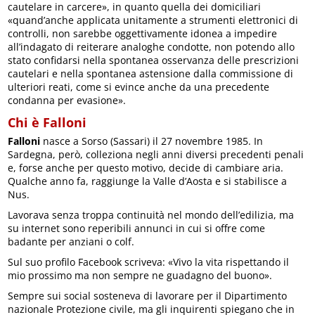
cautelare in carcere», in quanto quella dei domiciliari
«quand’anche applicata unitamente a strumenti elettronici di
controlli, non sarebbe oggettivamente idonea a impedire
all’indagato di reiterare analoghe condotte, non potendo allo
stato confidarsi nella spontanea osservanza delle prescrizioni
cautelari e nella spontanea astensione dalla commissione di
ulteriori reati, come si evince anche da una precedente
condanna per evasione».
Chi è Falloni
Falloni
nasce a Sorso (Sassari) il 27 novembre 1985. In
Sardegna, però, colleziona negli anni diversi precedenti penali
e, forse anche per questo motivo, decide di cambiare aria.
Qualche anno fa, raggiunge la Valle d’Aosta e si stabilisce a
Nus.
Lavorava senza troppa continuità nel mondo dell’edilizia, ma
su internet sono reperibili annunci in cui si offre come
badante per anziani o colf.
Sul suo profilo Facebook scriveva: «Vivo la vita rispettando il
mio prossimo ma non sempre ne guadagno del buono».
Sempre sui social sosteneva di lavorare per il Dipartimento
nazionale Protezione civile, ma gli inquirenti spiegano che in