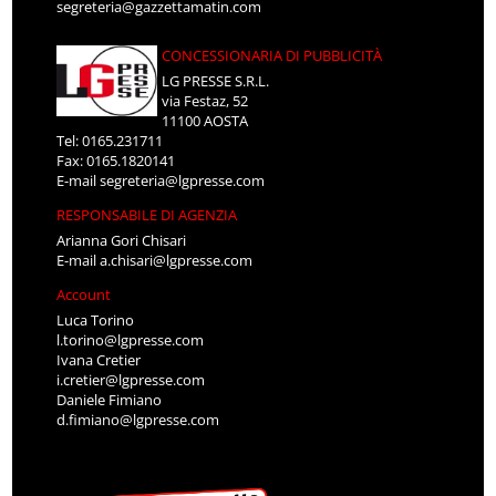
segreteria@gazzettamatin.com
CONCESSIONARIA DI PUBBLICITÀ
LG PRESSE S.R.L.
via Festaz, 52
11100 AOSTA
Tel: 0165.231711
Fax: 0165.1820141
E-mail
segreteria@lgpresse.com
RESPONSABILE DI AGENZIA
Arianna Gori Chisari
E-mail
a.chisari@lgpresse.com
Account
Luca Torino
l.torino@lgpresse.com
Ivana Cretier
i.cretier@lgpresse.com
Daniele Fimiano
d.fimiano@lgpresse.com