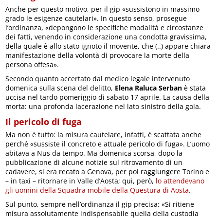
Anche per questo motivo, per il gip «sussistono in massimo
grado le esigenze cautelari». In questo senso, prosegue
l’ordinanza, «depongono le specifiche modalità e circostanze
dei fatti, venendo in considerazione una condotta gravissima,
della quale è allo stato ignoto il movente, che (..) appare chiara
manifestazione della volontà di provocare la morte della
persona offesa».
Secondo quanto accertato dal medico legale intervenuto
domenica sulla scena del delitto,
Elena Raluca Serban
è stata
uccisa nel tardo pomeriggio di sabato 17 aprile. La causa della
morta: una profonda lacerazione nel lato sinistro della gola.
Il pericolo di fuga
Ma non è tutto: la misura cautelare, infatti, è scattata anche
perché «sussiste il concreto e attuale pericolo di fuga». L’uomo
abitava a Nus da tempo. Ma domenica scorsa, dopo la
pubblicazione di alcune notizie sul ritrovamento di un
cadavere, si era recato a Genova, per poi raggiungere Torino e
– in taxi – ritornare in Valle d’Aosta; qui, però,
lo attendevano
gli uomini della Squadra mobile della Questura di Aosta
.
Sul punto, sempre nell’ordinanza il gip precisa: «Si ritiene
misura assolutamente indispensabile quella della custodia