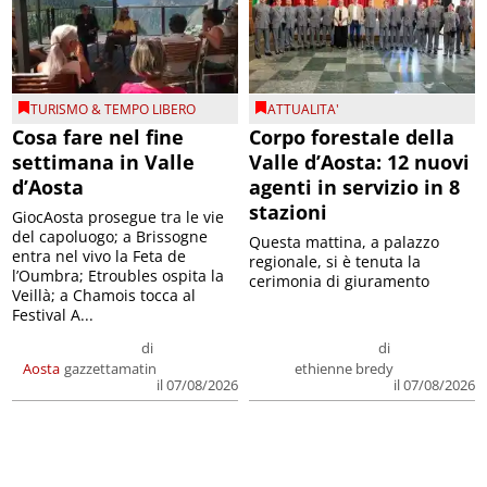
TURISMO & TEMPO LIBERO
ATTUALITA'
Cosa fare nel fine
Corpo forestale della
settimana in Valle
Valle d’Aosta: 12 nuovi
d’Aosta
agenti in servizio in 8
stazioni
GiocAosta prosegue tra le vie
del capoluogo; a Brissogne
Questa mattina, a palazzo
entra nel vivo la Feta de
regionale, si è tenuta la
l’Oumbra; Etroubles ospita la
cerimonia di giuramento
Veillà; a Chamois tocca al
Festival A...
di
di
Aosta
gazzettamatin
ethienne bredy
il 07/08/2026
il 07/08/2026