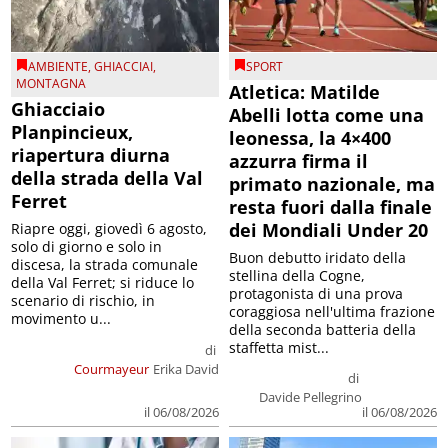
AMBIENTE
,
GHIACCIAI
,
SPORT
MONTAGNA
Atletica: Matilde
Ghiacciaio
Abelli lotta come una
Planpincieux,
leonessa, la 4×400
riapertura diurna
azzurra firma il
della strada della Val
primato nazionale, ma
Ferret
resta fuori dalla finale
dei Mondiali Under 20
Riapre oggi, giovedì 6 agosto,
solo di giorno e solo in
Buon debutto iridato della
discesa, la strada comunale
stellina della Cogne,
della Val Ferret; si riduce lo
protagonista di una prova
scenario di rischio, in
coraggiosa nell'ultima frazione
movimento u...
della seconda batteria della
staffetta mist...
di
Courmayeur
Erika David
di
Davide Pellegrino
il 06/08/2026
il 06/08/2026