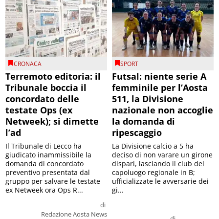
CRONACA
SPORT
Terremoto editoria: il
Futsal: niente serie A
Tribunale boccia il
femminile per l’Aosta
concordato delle
511, la Divisione
testate Ops (ex
nazionale non accoglie
Netweek); si dimette
la domanda di
l’ad
ripescaggio
Il Tribunale di Lecco ha
La Divisione calcio a 5 ha
giudicato inammissibile la
deciso di non varare un girone
domanda di concordato
dispari, lasciando il club del
preventivo presentata dal
capoluogo regionale in B;
gruppo per salvare le testate
ufficializzate le avversarie dei
ex Netweek ora Ops R...
gi...
di
Redazione Aosta News
di