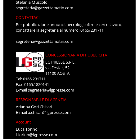
Stefania Muscolo
segreteria@gazzettamatin.com
CONTATTACI
Per pubblicazione annunci, necrologi, offro e cerco lavoro,
contattare la segreteria al numero: 0165/231711
segreteria@gazzettamatin.com
CONCESSIONARIA DI PUBBLICITÀ
LG PRESSE S.R.L.
via Festaz, 52
11100 AOSTA
Tel: 0165.231711
Fax: 0165.1820141
E-mail
segreteria@lgpresse.com
RESPONSABILE DI AGENZIA
Arianna Gori Chisari
E-mail
a.chisari@lgpresse.com
Account
Luca Torino
l.torino@lgpresse.com