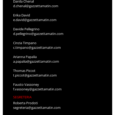
Danila Chenal
d.chenal@gazzettamatin.com
Erika David
e.david@gazzettamatin.com
Davide Pellegrino
d.pellegrino@gazzettamatin.com
Cinzia Timpano
c.timpano@gazzettamatin.com
Arianna Papalia
a.papalia@gazzettamatin.com
Thomas Piccot
t.piccot@gazzettamatin.com
Fausto Vassoney
f.vassoney@gazzettamatin.com
SEGRETERIA
Roberta Prodoti
segreteria@gazzettamatin.com