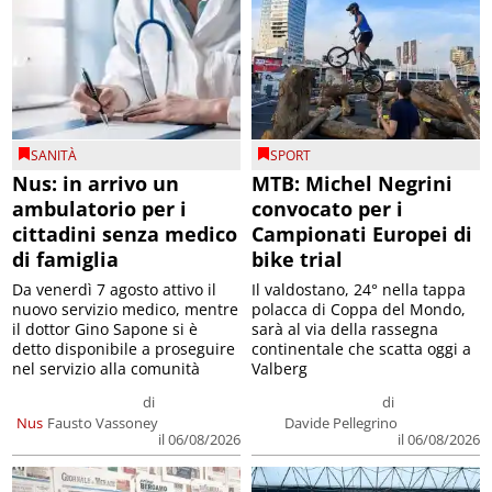
SANITÀ
SPORT
Nus: in arrivo un
MTB: Michel Negrini
ambulatorio per i
convocato per i
cittadini senza medico
Campionati Europei di
di famiglia
bike trial
Da venerdì 7 agosto attivo il
Il valdostano, 24° nella tappa
nuovo servizio medico, mentre
polacca di Coppa del Mondo,
il dottor Gino Sapone si è
sarà al via della rassegna
detto disponibile a proseguire
continentale che scatta oggi a
nel servizio alla comunità
Valberg
di
di
Nus
Fausto Vassoney
Davide Pellegrino
il 06/08/2026
il 06/08/2026