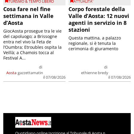
TURISMO & TEMPO LIBERO
ATTUALITA'
Cosa fare nel fine
Corpo forestale della
settimana in Valle
Valle d’Aosta: 12 nuovi
d’Aosta
agenti in servizio in 8
stazioni
GiocAosta prosegue tra le vie
del capoluogo; a Brissogne
Questa mattina, a palazzo
entra nel vivo la Feta de
regionale, si è tenuta la
l’Oumbra; Etroubles ospita la
cerimonia di giuramento
Veillà; a Chamois tocca al
Festival A...
di
di
Aosta
gazzettamatin
ethienne bredy
il 07/08/2026
il 07/08/2026
Quotidiano online Iscrizione al Tribunale di Aosta n.