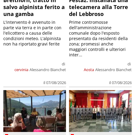
Breithorn, tratto in
Festaz: installata una
salvo alpinista ferito a
telecamera alla Torre
una gamba
del Lebbroso
L'intervento è avvenuto in
Prime contromosse
parte via terra e in parte con
dell'amministrazione
l'elicottero a causa delle
comunale dopo l'esposto
condizioni meteo. L'alpinista
presentato da residenti della
non ha riportato gravi ferite
zona; promessi anche
maggiori controlli e ulteriori
inter...
di
di
cervinia
Alessandro Bianchet
Aosta
Alessandro Bianchet
il 07/08/2026
il 07/08/2026