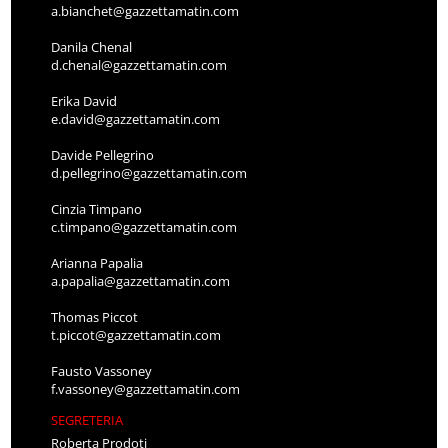
a.bianchet@gazzettamatin.com
Danila Chenal
d.chenal@gazzettamatin.com
Erika David
e.david@gazzettamatin.com
Davide Pellegrino
d.pellegrino@gazzettamatin.com
Cinzia Timpano
c.timpano@gazzettamatin.com
Arianna Papalia
a.papalia@gazzettamatin.com
Thomas Piccot
t.piccot@gazzettamatin.com
Fausto Vassoney
f.vassoney@gazzettamatin.com
SEGRETERIA
Roberta Prodoti