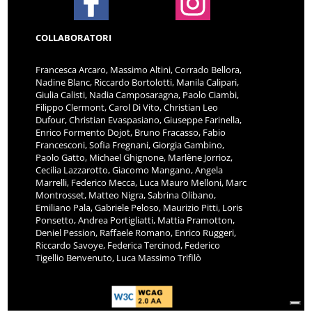
COLLABORATORI
Francesca Arcaro, Massimo Altini, Corrado Bellora,
Nadine Blanc, Riccardo Bortolotti, Manila Calipari,
Giulia Calisti, Nadia Camposaragna, Paolo Ciambi,
Filippo Clermont, Carol Di Vito, Christian Leo
Dufour, Christian Evaspasiano, Giuseppe Farinella,
Enrico Formento Dojot, Bruno Fracasso, Fabio
Francesconi, Sofia Fregnani, Giorgia Gambino,
Paolo Gatto, Michael Ghignone, Marlène Jorrioz,
Cecilia Lazzarotto, Giacomo Mangano, Angela
Marrelli, Federico Mecca, Luca Mauro Melloni, Marc
Montrosset, Matteo Nigra, Sabrina Olibano,
Emiliano Pala, Gabriele Peloso, Maurizio Pitti, Loris
Ponsetto, Andrea Portigliatti, Mattia Pramotton,
Deniel Pession, Raffaele Romano, Enrico Ruggeri,
Riccardo Savoye, Federica Tercinod, Federico
Tigellio Benvenuto, Luca Massimo Trifilò