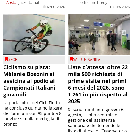
Aosta
gazzettamatin
ethienne bredy
il 07/08/2026
il 07/08/2026
SPORT
SALUTE
,
SANITÀ
Ciclismo su pista:
Liste d’attesa: oltre 22
Mélanie Bosonin si
mila 500 richieste di
avvicina al podio ai
prime visite nei primi
Campionati Italiani
6 mesi del 2026, sono
giovanili
1.261 in più rispetto al
2025
La portacolori del Cicli Fiorin
ha concluso quinta nella gara
Si sono riuniti ieri, giovedì 6
dell'omnium con 95 punti a 8
agosto, l'Unità centrale di
lunghezze dalla medaglia di
gestione dell’assistenza
bronzo
sanitaria e dei tempi delle
liste di attesa e l'Osservatorio