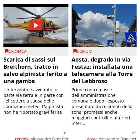
CRONACA
COMUNI
Scarica di sassi sul
Aosta, degrado in via
Breithorn, tratto in
Festaz: installata una
salvo alpinista ferito a
telecamera alla Torre
una gamba
del Lebbroso
L'intervento è avvenuto in
Prime contromosse
parte via terra e in parte con
dell'amministrazione
l'elicottero a causa delle
comunale dopo l'esposto
condizioni meteo. L'alpinista
presentato da residenti della
non ha riportato gravi ferite
zona; promessi anche
maggiori controlli e ulteriori
inter...
di
di
cervinia
Alessandro Bianchet
Aosta
Alessandro Bianchet