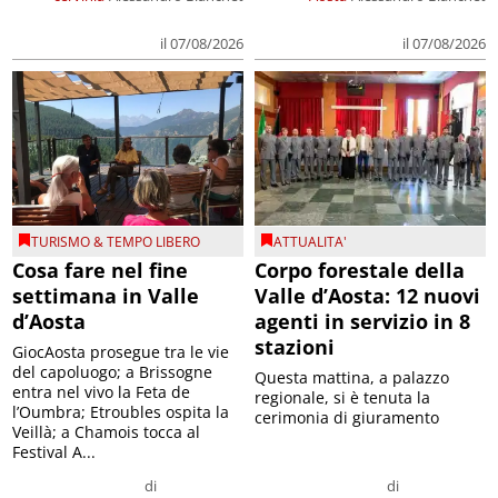
il 07/08/2026
il 07/08/2026
TURISMO & TEMPO LIBERO
ATTUALITA'
Cosa fare nel fine
Corpo forestale della
settimana in Valle
Valle d’Aosta: 12 nuovi
d’Aosta
agenti in servizio in 8
stazioni
GiocAosta prosegue tra le vie
del capoluogo; a Brissogne
Questa mattina, a palazzo
entra nel vivo la Feta de
regionale, si è tenuta la
l’Oumbra; Etroubles ospita la
cerimonia di giuramento
Veillà; a Chamois tocca al
Festival A...
di
di