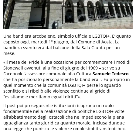
Una bandiera arcobaleno, simbolo ufficiale LGBTQI+. E’ quanto
esposto oggi, martedì 1° giugno, dal Comune di Aosta. La
bandiera sventolerà dal balcone della Sala Giunta per un
mese.
«Il mese del Pride è una occasione per commemorare i moti di
Stonewall avvenuti alla fine di giugno del 1969 – scrive su
Facebook l’assessore comunale alla Cultura
Samuele Tedesco
,
che ha posizionato personalmente la bandiera -. Fu proprio in
quel momento che la comunità LGBTQI+ perse lo sguardo
sconfitto e si ribellò alle violenze continue al grido di
“esistiamo e meritiamo eguali diritti”».
Il post poi prosegue: «Le istituzioni ricoprono un ruolo
fondamentale nella realizzazione di politiche LGBTQI+ volte
all’abbattimento degli ostacoli che ne impediscono la piena
uguaglianza tanto giuridica quanto morale, inclusa dunque
una legge che punisca le violenze omolesbobitransfobiche».