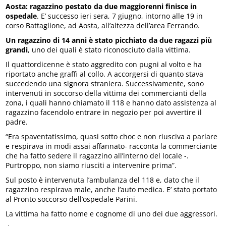
Aosta: ragazzino pestato da due maggiorenni finisce in
ospedale
. E’ successo ieri sera, 7 giugno, intorno alle 19 in
corso Battaglione, ad Aosta, all’altezza dell’area Ferrando.
Un ragazzino di 14 anni è stato picchiato da due ragazzi più
grandi
, uno dei quali è stato riconosciuto dalla vittima.
Il quattordicenne è stato aggredito con pugni al volto e ha
riportato anche graffi al collo. A accorgersi di quanto stava
succedendo una signora straniera. Successivamente, sono
intervenuti in soccorso della vittima dei commercianti della
zona, i quali hanno chiamato il 118 e hanno dato assistenza al
ragazzino facendolo entrare in negozio per poi avvertire il
padre.
“Era spaventatissimo, quasi sotto choc e non riusciva a parlare
e respirava in modi assai affannato- racconta la commerciante
che ha fatto sedere il ragazzino all’interno del locale -.
Purtroppo, non siamo riusciti a intervenire prima”.
Sul posto è intervenuta l’ambulanza del 118 e, dato che il
ragazzino respirava male, anche l’auto medica. E’ stato portato
al Pronto soccorso dell’ospedale Parini.
La vittima ha fatto nome e cognome di uno dei due aggressori.