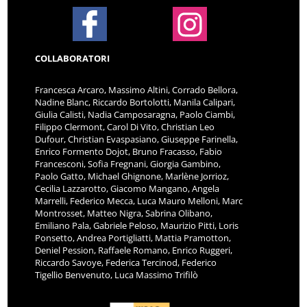
COLLABORATORI
Francesca Arcaro, Massimo Altini, Corrado Bellora,
Nadine Blanc, Riccardo Bortolotti, Manila Calipari,
Giulia Calisti, Nadia Camposaragna, Paolo Ciambi,
Filippo Clermont, Carol Di Vito, Christian Leo
Dufour, Christian Evaspasiano, Giuseppe Farinella,
Enrico Formento Dojot, Bruno Fracasso, Fabio
Francesconi, Sofia Fregnani, Giorgia Gambino,
Paolo Gatto, Michael Ghignone, Marlène Jorrioz,
Cecilia Lazzarotto, Giacomo Mangano, Angela
Marrelli, Federico Mecca, Luca Mauro Melloni, Marc
Montrosset, Matteo Nigra, Sabrina Olibano,
Emiliano Pala, Gabriele Peloso, Maurizio Pitti, Loris
Ponsetto, Andrea Portigliatti, Mattia Pramotton,
Deniel Pession, Raffaele Romano, Enrico Ruggeri,
Riccardo Savoye, Federica Tercinod, Federico
Tigellio Benvenuto, Luca Massimo Trifilò