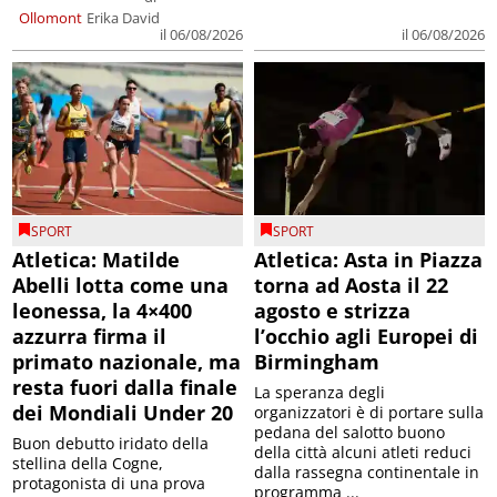
Ollomont
Erika David
il 06/08/2026
il 06/08/2026
SPORT
SPORT
Atletica: Matilde
Atletica: Asta in Piazza
Abelli lotta come una
torna ad Aosta il 22
leonessa, la 4×400
agosto e strizza
azzurra firma il
l’occhio agli Europei di
primato nazionale, ma
Birmingham
resta fuori dalla finale
La speranza degli
dei Mondiali Under 20
organizzatori è di portare sulla
pedana del salotto buono
Buon debutto iridato della
della città alcuni atleti reduci
stellina della Cogne,
dalla rassegna continentale in
protagonista di una prova
programma ...