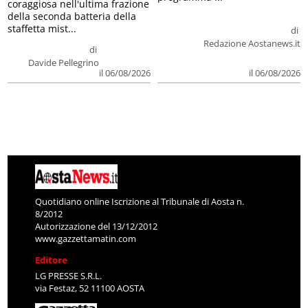
coraggiosa nell'ultima frazione
della seconda batteria della
staffetta mist...
di
Redazione Aostanews.it
di
Davide Pellegrino
il 06/08/2026
il 06/08/2026
Quotidiano online Iscrizione al Tribunale di Aosta n.
8/2012
Autorizzazione del 13/12/2012
www.gazzettamatin.com
Editore
LG PRESSE S.R.L.
via Festaz, 52 11100 AOSTA