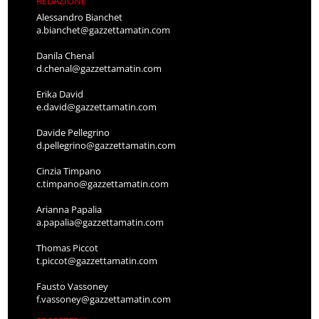
REDAZIONE
Alessandro Bianchet
a.bianchet@gazzettamatin.com
Danila Chenal
d.chenal@gazzettamatin.com
Erika David
e.david@gazzettamatin.com
Davide Pellegrino
d.pellegrino@gazzettamatin.com
Cinzia Timpano
c.timpano@gazzettamatin.com
Arianna Papalia
a.papalia@gazzettamatin.com
Thomas Piccot
t.piccot@gazzettamatin.com
Fausto Vassoney
f.vassoney@gazzettamatin.com