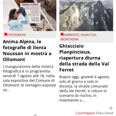
FOTOGRAFIA
AMBIENTE
,
GHIACCIAI
,
MONTAGNA
Anima Alpina, le
Ghiacciaio
fotografie di Ilenia
Planpincieux,
Noussan in mostra a
riapertura diurna
Ollomont
della strada della Val
L'inaugurazione della mostra
Ferret
fotografica è in programma
venerdì 7 agosto alle 18, nella
Riapre oggi, giovedì 6 agosto,
sala espositiva del Comune di
solo di giorno e solo in
Ollomont; le immagini esposte
discesa, la strada comunale
sa...
della Val Ferret; si riduce lo
scenario di rischio, in
movimento u...
di
Courmayeur
Erika David
di