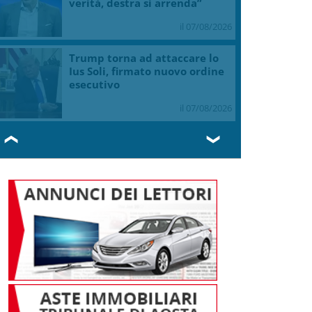
verità, destra si arrenda”
il 07/08/2026
Trump torna ad attaccare lo
Ius Soli, firmato nuovo ordine
esecutivo
il 07/08/2026
❮
❯