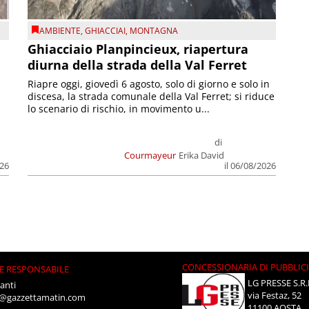
AMBIENTE
,
GHIACCIAI
,
MONTAGNA
Ghiacciaio Planpincieux, riapertura
diurna della strada della Val Ferret
Riapre oggi, giovedì 6 agosto, solo di giorno e solo in
discesa, la strada comunale della Val Ferret; si riduce
lo scenario di rischio, in movimento u...
di
Courmayeur
Erika David
026
il 06/08/2026
CONCESSIONARIA DI PUBBLIC
E RESPONSABILE
LG PRESSE S.R.
anti
via Festaz, 52
i@gazzettamatin.com
11100 AOSTA