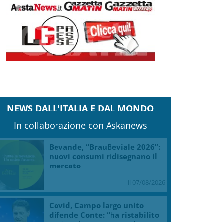
NEWS DALL'ITALIA E DAL MONDO
In collaborazione con Askanews
Bevande, “BrauBeviale 2026”:
nuovi consumi ridisegnano il
mercato
il 07/08/2026
Covid, Campo largo unito
difende Conte: “ha ristabilito