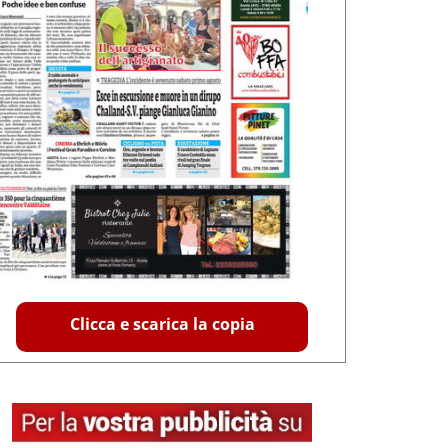
Clicca e scarica la copia