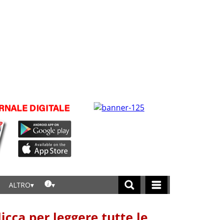
ALTRO
licca per leggere tutte le