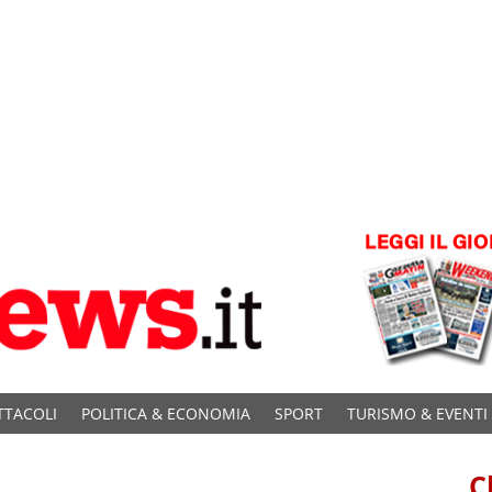
TTACOLI
POLITICA & ECONOMIA
SPORT
TURISMO & EVENTI
C