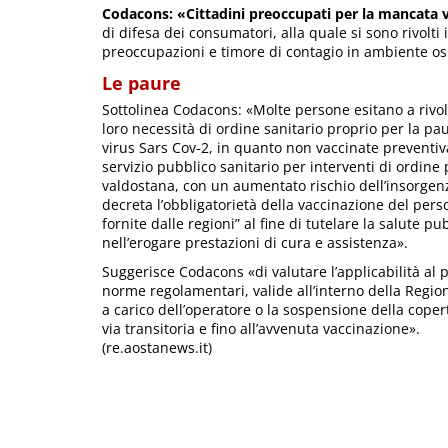
Codacons: «Cittadini preoccupati per la mancata v
di difesa dei consumatori, alla quale si sono rivolti
preoccupazioni e timore di contagio in ambiente os
Le paure
Sottolinea Codacons: «Molte persone esitano a rivolg
loro necessità di ordine sanitario proprio per la pau
virus Sars Cov-2, in quanto non vaccinate preventi
servizio pubblico sanitario per interventi di ordine
valdostana, con un aumentato rischio dell’insorgenza
decreta l’obbligatorietà della vaccinazione del perso
fornite dalle regioni” al fine di tutelare la salute
nell’erogare prestazioni di cura e assistenza».
Suggerisce Codacons «di valutare l’applicabilità al p
norme regolamentari, valide all’interno della Region
a carico dell’operatore o la sospensione della copert
via transitoria e fino all’avvenuta vaccinazione».
(re.aostanews.it)