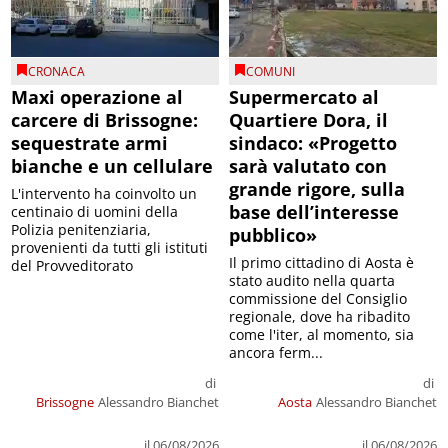
CRONACA
COMUNI
Maxi operazione al
Supermercato al
carcere di Brissogne:
Quartiere Dora, il
sequestrate armi
sindaco: «Progetto
bianche e un cellulare
sarà valutato con
grande rigore, sulla
L'intervento ha coinvolto un
base dell’interesse
centinaio di uomini della
Polizia penitenziaria,
pubblico»
provenienti da tutti gli istituti
Il primo cittadino di Aosta è
del Provveditorato
stato audito nella quarta
commissione del Consiglio
regionale, dove ha ribadito
come l'iter, al momento, sia
ancora ferm...
di
di
Brissogne
Alessandro Bianchet
Aosta
Alessandro Bianchet
il 06/08/2026
il 06/08/2026