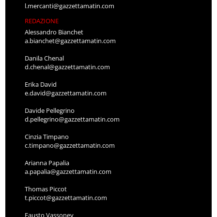
l.mercanti@gazzettamatin.com
REDAZIONE
Alessandro Bianchet
a.bianchet@gazzettamatin.com
Danila Chenal
d.chenal@gazzettamatin.com
Erika David
e.david@gazzettamatin.com
Davide Pellegrino
d.pellegrino@gazzettamatin.com
Cinzia Timpano
c.timpano@gazzettamatin.com
Arianna Papalia
a.papalia@gazzettamatin.com
Thomas Piccot
t.piccot@gazzettamatin.com
Fausto Vassoney