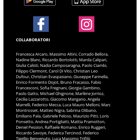
COLLABORATORI
Francesca Arcaro, Massimo Altini, Corrado Bellora,
Nadine Blanc, Riccardo Bortolotti, Manila Calipari,
Giulia Calisti, Nadia Camposaragna, Paolo Ciambi,
Filippo Clermont, Carol Di Vito, Christian Leo
Dufour, Christian Evaspasiano, Giuseppe Farinella,
Enrico Formento Dojot, Bruno Fracasso, Fabio
Francesconi, Sofia Fregnani, Giorgia Gambino,
Paolo Gatto, Michael Ghignone, Marlène Jorrioz,
Cecilia Lazzarotto, Giacomo Mangano, Angela
Marrelli, Federico Mecca, Luca Mauro Melloni, Marc
Montrosset, Matteo Nigra, Sabrina Olibano,
Emiliano Pala, Gabriele Peloso, Maurizio Pitti, Loris
Ponsetto, Andrea Portigliatti, Mattia Pramotton,
Deniel Pession, Raffaele Romano, Enrico Ruggeri,
Riccardo Savoye, Federica Tercinod, Federico
Tigellio Benvenuto, Luca Massimo Trifilò