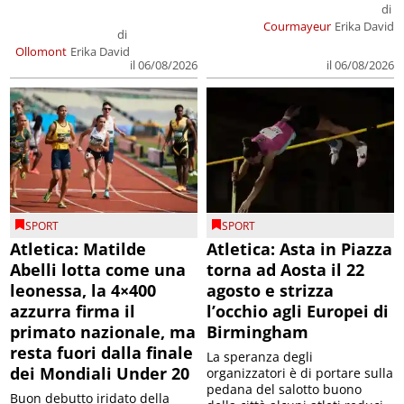
di
Courmayeur
Erika David
di
Ollomont
Erika David
il 06/08/2026
il 06/08/2026
SPORT
SPORT
Atletica: Matilde
Atletica: Asta in Piazza
Abelli lotta come una
torna ad Aosta il 22
leonessa, la 4×400
agosto e strizza
azzurra firma il
l’occhio agli Europei di
primato nazionale, ma
Birmingham
resta fuori dalla finale
La speranza degli
dei Mondiali Under 20
organizzatori è di portare sulla
pedana del salotto buono
Buon debutto iridato della