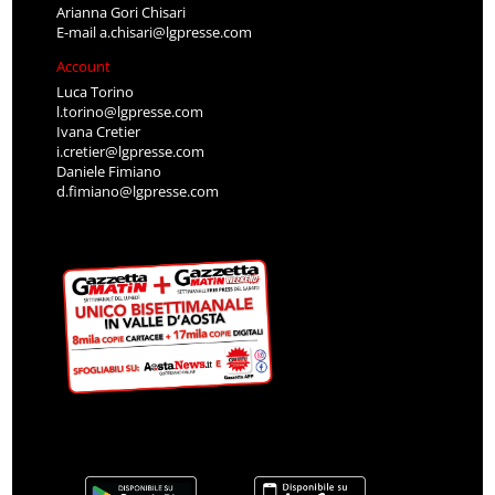
Arianna Gori Chisari
E-mail
a.chisari@lgpresse.com
Account
Luca Torino
l.torino@lgpresse.com
Ivana Cretier
i.cretier@lgpresse.com
Daniele Fimiano
d.fimiano@lgpresse.com