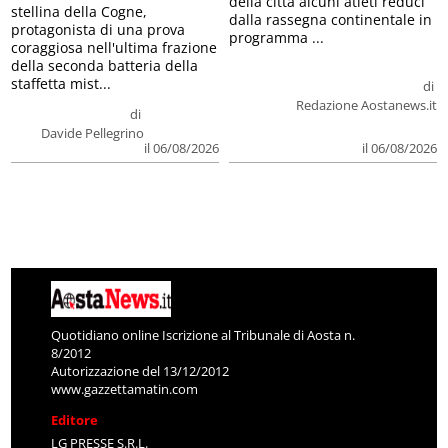
della città alcuni atleti reduci
stellina della Cogne,
dalla rassegna continentale in
protagonista di una prova
programma ...
coraggiosa nell'ultima frazione
della seconda batteria della
staffetta mist...
di
Redazione Aostanews.it
di
Davide Pellegrino
il 06/08/2026
il 06/08/2026
Quotidiano online Iscrizione al Tribunale di Aosta n.
8/2012
Autorizzazione del 13/12/2012
www.gazzettamatin.com
Editore
LG PRESSE S.R.L.