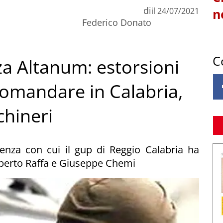
di
il
24/07/2021
n
Federico Donato
C
a Altanum: estorsioni
 comandare in Calabria,
chineri
tenza con cui il gup di Reggio Calabria ha
berto Raffa e Giuseppe Chemi