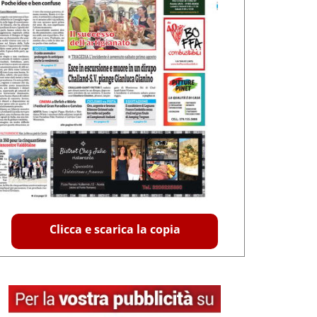
Clicca e scarica la copia