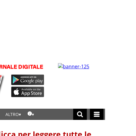
ALTRO
licca per leggere tutte le