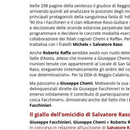
Nelle 298 pagine della sentenza il giudice di Reggio 
arrivando quindi ad analizzare le posizioni degli im
principali protagonisti della sanguinosa faida di ‘nd
’90 (tra i Facchineri e il clan Albanese-Raso-Gullace
e decisionale delle vicende estorsive perpetrate dall
programmare e decidere le concrete modalità esecuti
collaborazione dei fidati cognati Chemi e Raffa». Per
trattativa con i fratelli
Michele
e
Salvatore Raso
.
Anche
Roberto Raffa
avrebbe avuto «un ruolo deter
Valle d’Aosta, atteso che insieme a Giuseppe Chem
riunioni tenute con appartenenti al Locale di San G
Raso, eseguendo sistematicamente gli ordini del c
sue determinazioni». Per la DDA di Reggio Calabria
Ma passiamo a
Giuseppe Chemi
. Motivando la sua 
delinquenziali dirette da Giuseppe Facchinieri in terr
emerso nitidamente il contributo di partecipazione a
cosca Facchineri», dimostrato anche dal fatto che i
Facchinieri
.
Il giallo dell’omicidio di Salvatore Ras
Giuseppe Facchinieri, Giuseppe Chemi
e
Roberto R
in concorso in relazione all’uccisione di
Salvatore 