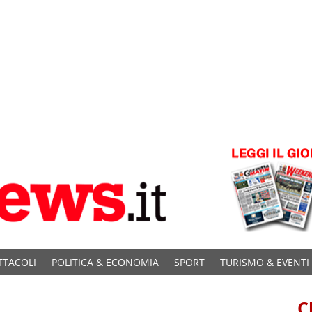
TTACOLI
POLITICA & ECONOMIA
SPORT
TURISMO & EVENTI
C