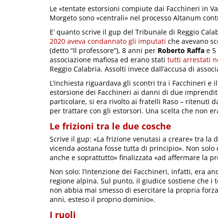
Le «tentate estorsioni compiute dai Facchineri in Va
Morgeto sono «centrali» nel processo Altanum contro
E’ quanto scrive il gup del Tribunale di Reggio Cala
2020 aveva condannato gli imputati
che avevano scel
(detto “Il professore”), 8 anni per
Roberto Raffa
e 5 
associazione mafiosa ed erano stati
tutti arrestati 
Reggio Calabria. Assolti invece dall’accusa di assoc
L’inchiesta riguardava gli scontri tra i Facchineri e 
estorsione dei Facchineri ai danni di due imprendito
particolare, si era rivolto ai fratelli Raso – ritenut
per trattare con gli estorsori. Una scelta che non er
Le frizioni tra le due cosche
Scrive il gup: «La frizione venutasi a creare» tra 
vicenda aostana fosse tutta di principio». Non solo 
anche e soprattutto» finalizzata «ad affermare la p
Non solo: l’intenzione dei Facchineri, infatti, era 
regione alpina. Sul punto, il giudice sostiene che i 
non abbia mai smesso di esercitare la propria forza d’
anni, esteso il proprio dominio».
I ruoli