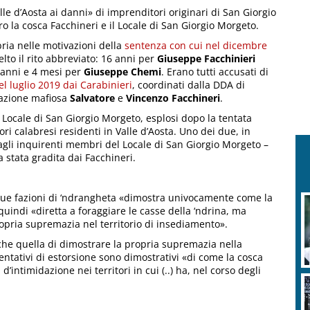
lle d’Aosta ai danni» di imprenditori originari di San Giorgio
 la cosca Facchineri e il Locale di San Giorgio Morgeto.
bria nelle motivazioni della
sentenza con cui nel dicembre
to il rito abbreviato: 16 anni per
Giuseppe Facchinieri
anni e 4 mesi per
Giuseppe Chemi
. Erano tutti accusati di
nel luglio 2019 dai Carabinieri
, coordinati dalla DDA di
iazione mafiosa
Salvatore
e
Vincenzo
Facchineri
.
il Locale di San Giorgio Morgeto, esplosi dopo la tentata
ri calabresi residenti in Valle d’Aosta. Uno dei due, in
i dagli inquirenti membri del Locale di San Giorgio Morgeto –
a stata gradita dai Facchineri.
la due fazioni di ‘ndrangheta «dimostra univocamente come la
quindi «diretta a foraggiare le casse della ‘ndrina, ma
ropria supremazia nel territorio di insediamento».
anche quella di dimostrare la propria supremazia nella
tentativi di estorsione sono dimostrativi «di come la cosca
intimidazione nei territori in cui (..) ha, nel corso degli