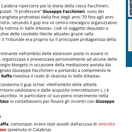
Calabria ripercorre poi la storia della cosca Facchineri,
putati. “Il professore”
Giuseppe Facchinieri
, «uno dei
rangheta protrattasi dalla fine degli anni ’70 fino agli anni
 ndr)», secondo il gup era «il centro nevralgico organizzativo
a ‘ndrina in Valle d’Aosta», cioè «il soggetto deputato a
ve delle condotte illecite attuate» grazie «alla
 il Tribunale era proprio lui il principale protagonista della
minante nell’ambito delle estorsioni poste in essere in
i, organizzava e presenziava personalmente ad alcune delle
iorgio Morgeto in occasione della mediazione avviata dai
ognato Giuseppe Facchinieri e portando a compimento le
,
Raffa
rivestiva il ruolo di «basista in Valle d’Aosta».
condanna il gup scrive: «Nell’ambito delle attività
itorio valdostano e dalle acquisite intercettazioni (..) è
scritto». In particolare «il suo pieno inserimento nella
Raso
lo contattassero per fissare gli incontri con
Giuseppe
o
affa
, comunque, erano stati assolti dall’accusa di
omicidio
Raso
(avvenuta in Calabria).