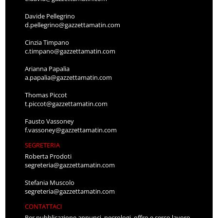
Davide Pellegrino
d.pellegrino@gazzettamatin.com
Cinzia Timpano
c.timpano@gazzettamatin.com
Arianna Papalia
a.papalia@gazzettamatin.com
Thomas Piccot
t.piccot@gazzettamatin.com
Fausto Vassoney
f.vassoney@gazzettamatin.com
SEGRETERIA
Roberta Prodoti
segreteria@gazzettamatin.com
Stefania Muscolo
segreteria@gazzettamatin.com
CONTATTACI
Per pubblicazione annunci, necrologi, offro e cerco lavoro,