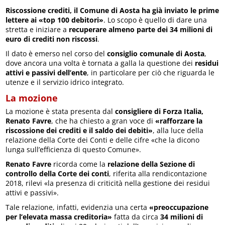
Riscossione crediti, il Comune di Aosta ha già inviato le prime
lettere ai «top 100 debitori»
. Lo scopo è quello di dare una
stretta e iniziare a
recuperare almeno parte dei 34 milioni di
euro di crediti non riscossi
.
Il dato è emerso nel corso del
consiglio comunale di Aosta
,
dove ancora una volta è tornata a galla la questione dei
residui
attivi e passivi dell’ente
, in particolare per ciò che riguarda le
utenze e il servizio idrico integrato.
La mozione
La mozione è stata presenta dal
consigliere di Forza Italia,
Renato Favre
, che ha chiesto a gran voce di
«rafforzare la
riscossione dei crediti e il saldo dei debiti»
, alla luce della
relazione della Corte dei Conti e delle cifre «che la dicono
lunga sull’efficienza di questo Comune».
Renato Favre
ricorda come la
relazione della Sezione di
controllo della Corte dei conti
, riferita alla rendicontazione
2018, rilevi «la presenza di criticità nella gestione dei residui
attivi e passivi».
Tale relazione, infatti, evidenzia una certa
«preoccupazione
per l’elevata massa creditoria»
fatta da circa
34 milioni di