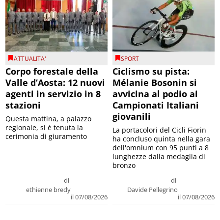
ATTUALITA'
SPORT
Corpo forestale della
Ciclismo su pista:
Valle d’Aosta: 12 nuovi
Mélanie Bosonin si
agenti in servizio in 8
avvicina al podio ai
stazioni
Campionati Italiani
giovanili
Questa mattina, a palazzo
regionale, si è tenuta la
La portacolori del Cicli Fiorin
cerimonia di giuramento
ha concluso quinta nella gara
dell'omnium con 95 punti a 8
lunghezze dalla medaglia di
bronzo
di
di
ethienne bredy
Davide Pellegrino
il 07/08/2026
il 07/08/2026