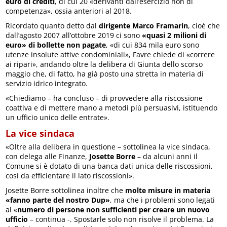
euro di crediti
, di cui 20 «derivanti dall’esercizio non di
competenza», ossia anteriori al 2018.
Ricordato quanto detto dal
dirigente Marco Framarin
, cioè che
dall’agosto 2007 all’ottobre 2019 ci sono
«quasi 2 milioni di
euro» di bollette non pagate
, «di cui 834 mila euro sono
utenze insolute attive condominiali», Favre chiede di «correre
ai ripari», andando oltre la delibera di Giunta dello scorso
maggio che, di fatto, ha già posto una stretta in materia di
servizio idrico integrato.
«Chiediamo – ha concluso – di provvedere alla riscossione
coattiva e di mettere mano a metodi più persuasivi, istituendo
un ufficio unico delle entrate».
La vice sindaca
«Oltre alla delibera in questione – sottolinea la vice sindaca,
con delega alle Finanze,
Josette Borre
– da alcuni anni il
Comune si è dotato di una banca dati unica delle riscossioni,
così da efficientare il lato riscossioni».
Josette Borre sottolinea inoltre che
molte misure in materia
«fanno parte del nostro Dup»
, ma che i problemi sono legati
al «
numero di persone non sufficienti per creare un nuovo
ufficio
– continua -. Spostarle solo non risolve il problema. La