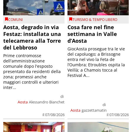
COMUNI
TURISMO & TEMPO LIBERO
Aosta, degrado in via
Cosa fare nel fine
Festaz: installata una
settimana in Valle
telecamera alla Torre
d’Aosta
del Lebbroso
GiocAosta prosegue tra le vie
del capoluogo; a Brissogne
Prime contromosse
entra nel vivo la Feta de
dell'amministrazione
l’Oumbra; Etroubles ospita la
comunale dopo l'esposto
Veillà; a Chamois tocca al
presentato da residenti della
Festival A...
zona; promessi anche
maggiori controlli e ulteriori
inter...
di
Aosta
Alessandro Bianchet
di
Aosta
gazzettamatin
il 07/08/2026
il 07/08/2026