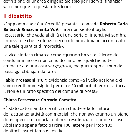
definizione di un’area dirigenziale solo per i servizi finanziari
va comunque in questa direzione».
Il dibattito
«Sappiamo che c’è un’eredità pesante – concede
Roberta Carla
Balbis di Rinascimento VdA
-, ma non sento il piglio
necessario, che vada al di là di una serie di intenti. Mi sembra
impossibile che le utenze dei condomini abbiano accumulato
una tale quantità di morosità».
La vice sindaca rimarca come «quando ho visto l’elenco dei
condomini morosi non ci ho dormito per qualche notte –
ammette -; è una cosa vergognosa, ma purtroppo ci sono dei
passaggi obbligati da fare».
Fabio Protasoni (PCP)
evidenzia come «a livello nazionale ci
sono crediti non esigibili per oltre 20 miliardi di euro – attacca
-. Non è un fatto specifico del comune di Aosta».
Chiosa l’assessore Corrado Cometto.
«È stato dato mandato a uffici di chiudere la fornitura
dell’acqua ad attività commerciali che non avvieranno un piano
di recupero e di ridurla a utenze residenziali – chiude il caso -.
Abbiamo appena fatto partire 100 lettere per i “top 100
debitori”; aspettiamo gli esiti».