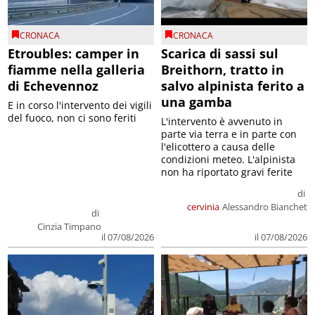
CRONACA
CRONACA
Etroubles: camper in
Scarica di sassi sul
fiamme nella galleria
Breithorn, tratto in
di Echevennoz
salvo alpinista ferito a
una gamba
E in corso l'intervento dei vigili
del fuoco, non ci sono feriti
L'intervento è avvenuto in
parte via terra e in parte con
l'elicottero a causa delle
condizioni meteo. L'alpinista
non ha riportato gravi ferite
di
cervinia
Alessandro Bianchet
di
Cinzia Timpano
il 07/08/2026
il 07/08/2026