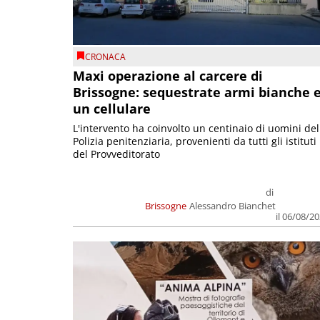
CRONACA
Maxi operazione al carcere di
Brissogne: sequestrate armi bianche 
un cellulare
L'intervento ha coinvolto un centinaio di uomini del
Polizia penitenziaria, provenienti da tutti gli istituti
del Provveditorato
di
Brissogne
Alessandro Bianchet
il 06/08/2