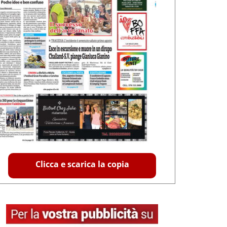
Clicca e scarica la copia