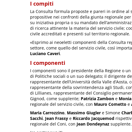
I compiti
La Consulta formula proposte e pareri in ordine al se
propositive nei confronti della giunta regionale per gl
su iniziativa propria o su mandato dell’amministrazio
di ricerca attinente la materia del servizio civile; co
civile accreditati e presenti sul territorio regionale.
«Esprimo ai neoeletti componenti della Consulta reg
settore, come quello del servizio civile, così importa
Luciano Caveri
.
I componenti
I componenti sono il presidente della Regione o un
di Politiche sociali o un suo delegato; il dirigente de
rappresentante dell’Università della Valle d’Aosta, 
rappresentante della sovrintendenza agli Studi, c
di Lillianes, rappresentante del Consiglio permanent
Gignod, come supplente;
Patrizia Zambon
e
Monia 
regionale del servizio civile, con
Mauro Cometto
e
Maria Carrozzino
,
Massimo Giugler
e Simone
Char
Sacchi
,
Jean Frassy
e
Riccardo Jacquemod
rispettiv
regionale del Coni, con
Jean Dondeynaz
supplente.