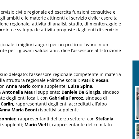
rvizio civile regionale ed esercita funzioni consultive e
i ambiti e le materie attinenti al servizio civile; esercita,
ne regionale, attività di analisi, studio, di monitoraggio e
ordina e sviluppa le attività proposte dagli enti di servizio
ionale i migliori auguri per un proficuo lavoro in un
nte per i giovani valdostani», dice l’assessore all’Istruzione
 suo delegato; l’assessore regionale competente in materia
lla struttura regionale Politiche sociali;
Patrik Vesan
,
con
Anna Merlo
come supplente;
Luisa Spina
,
on
Antonella Mauri
supplente;
Daniele De Giorgis
, sindaco
e degli enti locali, con
Gabriella Farcoz
, sindaca di
Carlin
, rappresentanti degli enti accreditati all’albo
Anna Maria Beoni
rispettivi supplenti;
bonnier
, rappresentanti del terzo settore, con
Stefania
i supplenti;
Mario Vietti,
rappresentante del comitato