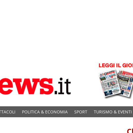
TTACOLI
POLITICA & ECONOMIA
SPORT
TURISMO & EVENTI
C