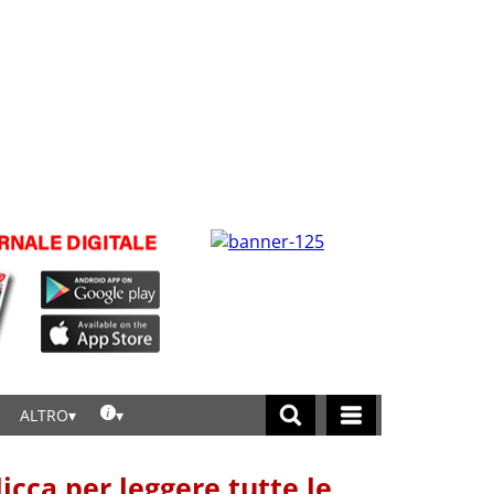
ALTRO
licca per leggere tutte le