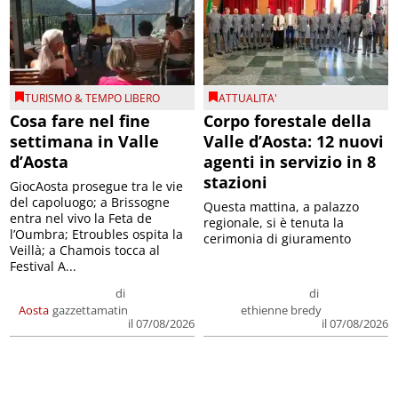
TURISMO & TEMPO LIBERO
ATTUALITA'
Cosa fare nel fine
Corpo forestale della
settimana in Valle
Valle d’Aosta: 12 nuovi
d’Aosta
agenti in servizio in 8
stazioni
GiocAosta prosegue tra le vie
del capoluogo; a Brissogne
Questa mattina, a palazzo
entra nel vivo la Feta de
regionale, si è tenuta la
l’Oumbra; Etroubles ospita la
cerimonia di giuramento
Veillà; a Chamois tocca al
Festival A...
di
di
Aosta
gazzettamatin
ethienne bredy
il 07/08/2026
il 07/08/2026