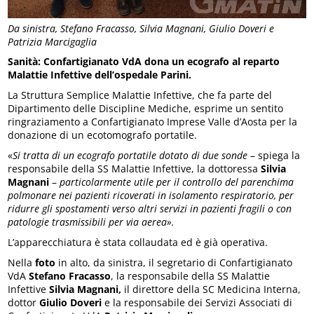
Da sinistra, Stefano Fracasso, Silvia Magnani, Giulio Doveri e
Patrizia Marcigaglia
Sanità: Confartigianato VdA dona un ecografo al reparto
Malattie Infettive dell’ospedale Parini.
La Struttura Semplice Malattie Infettive, che fa parte del
Dipartimento delle Discipline Mediche, esprime un sentito
ringraziamento a Confartigianato Imprese Valle d’Aosta per la
donazione di un ecotomografo portatile.
«
Si tratta di un ecografo portatile dotato di due sonde
– spiega la
responsabile della SS Malattie Infettive, la dottoressa
Silvia
Magnani
–
particolarmente
utile per il controllo del parenchima
polmonare nei pazienti ricoverati in isolamento respiratorio, per
ridurre gli spostamenti verso altri servizi in pazienti fragili o con
patologie trasmissibili per via aerea».
L’apparecchiatura è stata collaudata ed è già operativa.
Nella
foto
in alto, da sinistra, il segretario di Confartigianato
VdA
Stefano Fracasso
, la responsabile della SS Malattie
Infettive
Silvia Magnani,
il direttore della SC Medicina Interna,
dottor
Giulio Doveri
e la responsabile dei Servizi Associati di