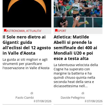
ASTRONOMIA
,
ATTUALITA'
SPORT
Il Sole nero dietro ai
Atletica: Matilde
Giganti: guida
Abelli si prende la
all’eclissi del 12 agosto
semifinale dei 400 ai
in Valle d’Aosta
Mondiali U20 e poi
esce a testa alta
La guida ai siti migliori e agli
strumenti per pianificare
La talentuosa velocista della
l'osservazione in Valle d'Aosta
Cogne ha superato con
margine la batteria e ha
quindi chiuso quinta nella
seconda heat della sera e
diciassettesima nell...
di
di
Paolo Ciambi
Davide Pellegrino
il 07/08/2026
il 07/08/2026