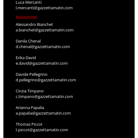
Luca Mercanti
l.mercanti@gazzettamatin.com
REDAZIONE
Alessandro Bianchet
a.bianchet@gazzettamatin.com
Danila Chenal
d.chenal@gazzettamatin.com
Erika David
e.david@gazzettamatin.com
Davide Pellegrino
d.pellegrino@gazzettamatin.com
Cinzia Timpano
c.timpano@gazzettamatin.com
Arianna Papalia
a.papalia@gazzettamatin.com
Thomas Piccot
t.piccot@gazzettamatin.com