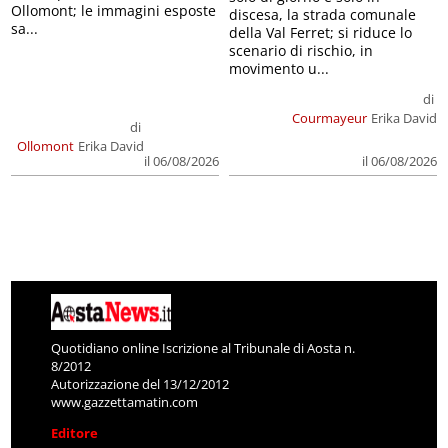
Ollomont; le immagini esposte
discesa, la strada comunale
sa...
della Val Ferret; si riduce lo
scenario di rischio, in
movimento u...
di
Courmayeur
Erika David
di
Ollomont
Erika David
il 06/08/2026
il 06/08/2026
Quotidiano online Iscrizione al Tribunale di Aosta n.
8/2012
Autorizzazione del 13/12/2012
www.gazzettamatin.com
Editore