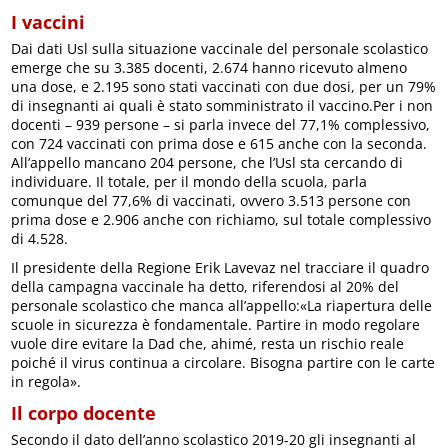
I vaccini
Dai dati Usl sulla situazione vaccinale del personale scolastico
emerge che su 3.385 docenti, 2.674 hanno ricevuto almeno
una dose, e 2.195 sono stati vaccinati con due dosi, per un 79%
di insegnanti ai quali è stato somministrato il vaccino.Per i non
docenti – 939 persone – si parla invece del 77,1% complessivo,
con 724 vaccinati con prima dose e 615 anche con la seconda.
All’appello mancano 204 persone, che l’Usl sta cercando di
individuare. Il totale, per il mondo della scuola, parla
comunque del 77,6% di vaccinati, ovvero 3.513 persone con
prima dose e 2.906 anche con richiamo, sul totale complessivo
di 4.528.
Il presidente della Regione Erik Lavevaz nel tracciare il quadro
della campagna vaccinale ha detto, riferendosi al 20% del
personale scolastico che manca all’appello:«La riapertura delle
scuole in sicurezza è fondamentale. Partire in modo regolare
vuole dire evitare la Dad che, ahimé, resta un rischio reale
poiché il virus continua a circolare. Bisogna partire con le carte
in regola».
Il corpo docente
Secondo il dato dell’anno scolastico 2019-20 gli insegnanti al