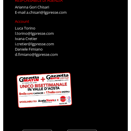
RESPONSABILE DI AGENZIA
Arianna Gori Chisari
E-mail
a.chisari@lgpresse.com
Account
Luca Torino
l.torino@lgpresse.com
Ivana Cretier
i.cretier@lgpresse.com
Daniele Fimiano
d.fimiano@lgpresse.com