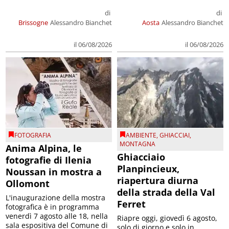
di
di
Brissogne
Alessandro Bianchet
Aosta
Alessandro Bianchet
il 06/08/2026
il 06/08/2026
FOTOGRAFIA
AMBIENTE
,
GHIACCIAI
,
MONTAGNA
Anima Alpina, le
Ghiacciaio
fotografie di Ilenia
Planpincieux,
Noussan in mostra a
riapertura diurna
Ollomont
della strada della Val
L'inaugurazione della mostra
Ferret
fotografica è in programma
venerdì 7 agosto alle 18, nella
Riapre oggi, giovedì 6 agosto,
sala espositiva del Comune di
solo di giorno e solo in