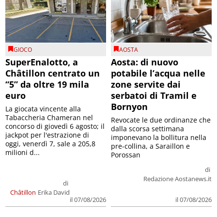
GIOCO
AOSTA
SuperEnalotto, a
Aosta: di nuovo
Châtillon centrato un
potabile l’acqua nelle
“5” da oltre 19 mila
zone servite dai
euro
serbatoi di Tramil e
Bornyon
La giocata vincente alla
Tabaccheria Chameran nel
Revocate le due ordinanze che
concorso di giovedì 6 agosto; il
dalla scorsa settimana
jackpot per l'estrazione di
imponevano la bollitura nella
oggi, venerdì 7, sale a 205,8
pre-collina, a Saraillon e
milioni d...
Porossan
di
Redazione Aostanews.it
di
Châtillon
Erika David
il 07/08/2026
il 07/08/2026