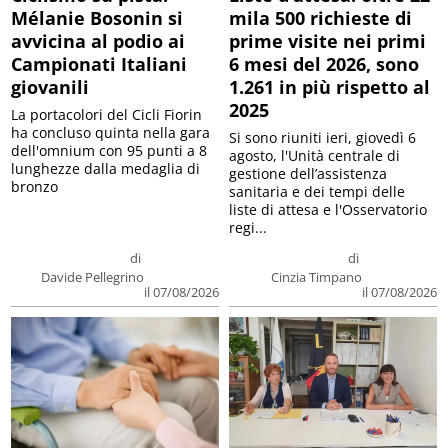
Mélanie Bosonin si
mila 500 richieste di
avvicina al podio ai
prime visite nei primi
Campionati Italiani
6 mesi del 2026, sono
giovanili
1.261 in più rispetto al
2025
La portacolori del Cicli Fiorin
ha concluso quinta nella gara
Si sono riuniti ieri, giovedì 6
dell'omnium con 95 punti a 8
agosto, l'Unità centrale di
lunghezze dalla medaglia di
gestione dell’assistenza
bronzo
sanitaria e dei tempi delle
liste di attesa e l'Osservatorio
regi...
di
di
Davide Pellegrino
Cinzia Timpano
il 07/08/2026
il 07/08/2026