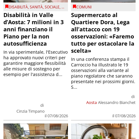
DISABILITÀ
,
SANITÀ
,
SOCIALE
, ...
COMUNI
Disabilità in Valle
Supermercato al
d’Aosta: 7 milioni in 3
Quartiere Dora, Lega
anni finanziano il
all’attacco con 19
Piano per la non
osservazioni: «Faremo
autosufficienza
tutto per ostacolare la
scelta»
In via sperimentale, l'Esecutivo
ha approvato nuovi criteri per
In una conferenza stampa il
garantire maggiore flessibilità
Carroccio ha illustrato le 19
alle misure di sostegno per
osservazioni alla variante al
esempio per l'assistenza d...
piano regolatore che saranno
presentate nei prossimi giorni.
S...
di
Aosta
Alessandro Bianchet
di
Cinzia Timpano
il 07/08/2026
il 07/08/2026