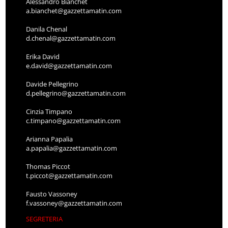
Alessandro Bianchet
a.bianchet@gazzettamatin.com
Danila Chenal
d.chenal@gazzettamatin.com
Erika David
e.david@gazzettamatin.com
Davide Pellegrino
d.pellegrino@gazzettamatin.com
Cinzia Timpano
c.timpano@gazzettamatin.com
Arianna Papalia
a.papalia@gazzettamatin.com
Thomas Piccot
t.piccot@gazzettamatin.com
Fausto Vassoney
f.vassoney@gazzettamatin.com
SEGRETERIA