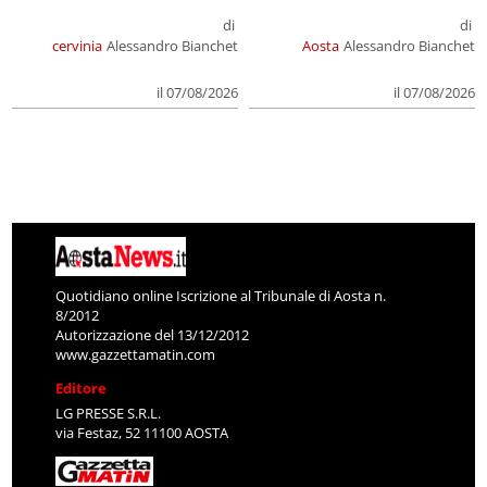
di
di
cervinia
Alessandro Bianchet
Aosta
Alessandro Bianchet
il 07/08/2026
il 07/08/2026
Quotidiano online Iscrizione al Tribunale di Aosta n.
8/2012
Autorizzazione del 13/12/2012
www.gazzettamatin.com
Editore
LG PRESSE S.R.L.
via Festaz, 52 11100 AOSTA