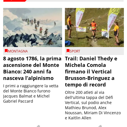
MONTAGNA
SPORT
8 agosto 1786, la prima
Trail: Daniel Thedy e
ascensione del Monte
Michela Comola
Bianco: 240 anni fa
firmano il Vertical
nasceva l’alpinismo
Brusson-Bringuez a
tempo di record
I primi a raggiungere la vetta
del Monte Bianco furono
Oltre 200 atleti al via
Jacques Balmat e Michel
dell'ultima tappa del Défì
Gabriel Paccard
Vertical, sul podio anche
Mathieu Brunod, Alex
Noussan, Miriam Di Vincenzo
e Kaitlin Allen
di
di