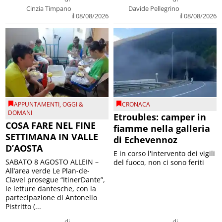
Cinzia Timpano
Davide Pellegrino
il 08/08/2026
il 08/08/2026
APPUNTAMENTI
,
OGGI &
CRONACA
DOMANI
Etroubles: camper in
COSA FARE NEL FINE
fiamme nella galleria
SETTIMANA IN VALLE
di Echevennoz
D’AOSTA
E in corso l'intervento dei vigili
SABATO 8 AGOSTO ALLEIN –
del fuoco, non ci sono feriti
All’area verde Le Plan-de-
Clavel prosegue “ItinerDante”,
le letture dantesche, con la
partecipazione di Antonello
Pistritto (...
di
di