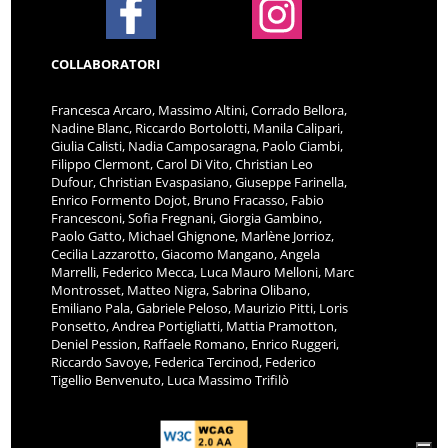
COLLABORATORI
Francesca Arcaro, Massimo Altini, Corrado Bellora,
Nadine Blanc, Riccardo Bortolotti, Manila Calipari,
Giulia Calisti, Nadia Camposaragna, Paolo Ciambi,
Filippo Clermont, Carol Di Vito, Christian Leo
Dufour, Christian Evaspasiano, Giuseppe Farinella,
Enrico Formento Dojot, Bruno Fracasso, Fabio
Francesconi, Sofia Fregnani, Giorgia Gambino,
Paolo Gatto, Michael Ghignone, Marlène Jorrioz,
Cecilia Lazzarotto, Giacomo Mangano, Angela
Marrelli, Federico Mecca, Luca Mauro Melloni, Marc
Montrosset, Matteo Nigra, Sabrina Olibano,
Emiliano Pala, Gabriele Peloso, Maurizio Pitti, Loris
Ponsetto, Andrea Portigliatti, Mattia Pramotton,
Deniel Pession, Raffaele Romano, Enrico Ruggeri,
Riccardo Savoye, Federica Tercinod, Federico
Tigellio Benvenuto, Luca Massimo Trifilò