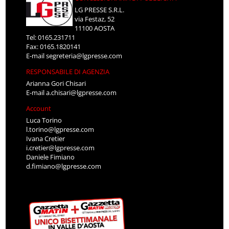
LG PRESSE S.R.L.
via Festaz, 52
11100 AOSTA
Tel: 0165.231711
Fax: 0165.1820141
E-mail
segreteria@lgpresse.com
RESPONSABILE DI AGENZIA
Arianna Gori Chisari
E-mail
a.chisari@lgpresse.com
Account
Luca Torino
l.torino@lgpresse.com
Ivana Cretier
i.cretier@lgpresse.com
Daniele Fimiano
d.fimiano@lgpresse.com