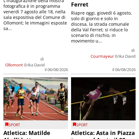
L'inaugurazione della mostra
Ferret
fotografica è in programma
venerdì 7 agosto alle 18, nella
Riapre oggi, giovedì 6 agosto,
sala espositiva del Comune di
solo di giorno e solo in
Ollomont; le immagini esposte
discesa, la strada comunale
sa...
della Val Ferret; si riduce lo
scenario di rischio, in
movimento u...
di
Courmayeur
Erika David
di
Ollomont
Erika David
il 06/08/2026
il 06/08/2026
SPORT
SPORT
Atletica: Matilde
Atletica: Asta in Piazza