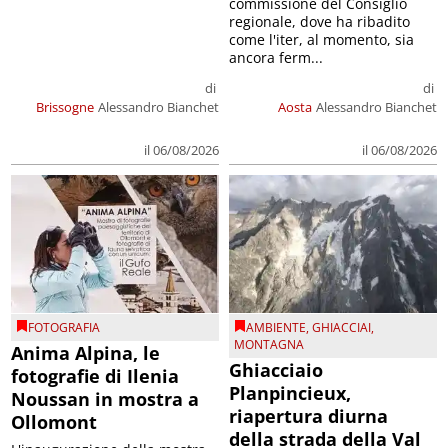
commissione del Consiglio
regionale, dove ha ribadito
come l'iter, al momento, sia
ancora ferm...
di
di
Brissogne
Alessandro Bianchet
Aosta
Alessandro Bianchet
il 06/08/2026
il 06/08/2026
FOTOGRAFIA
AMBIENTE
,
GHIACCIAI
,
MONTAGNA
Anima Alpina, le
Ghiacciaio
fotografie di Ilenia
Planpincieux,
Noussan in mostra a
riapertura diurna
Ollomont
della strada della Val