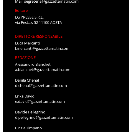
Mail:
segreteria@gazzettamatin.com
Editore
LG PRESSE S.R.L.
via Festaz, 52 11100 AOSTA
DIRETTORE RESPONSABILE
Luca Mercanti
l.mercanti@gazzettamatin.com
REDAZIONE
Alessandro Bianchet
a.bianchet@gazzettamatin.com
Danila Chenal
d.chenal@gazzettamatin.com
Erika David
e.david@gazzettamatin.com
Davide Pellegrino
d.pellegrino@gazzettamatin.com
Cinzia Timpano