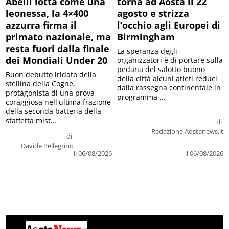
Abelli lotta come una
torna ad Aosta il 22
leonessa, la 4×400
agosto e strizza
azzurra firma il
l’occhio agli Europei di
primato nazionale, ma
Birmingham
resta fuori dalla finale
La speranza degli
dei Mondiali Under 20
organizzatori è di portare sulla
pedana del salotto buono
Buon debutto iridato della
della città alcuni atleti reduci
stellina della Cogne,
dalla rassegna continentale in
protagonista di una prova
programma ...
coraggiosa nell'ultima frazione
della seconda batteria della
staffetta mist...
di
Redazione Aostanews.it
di
Davide Pellegrino
il 06/08/2026
il 06/08/2026