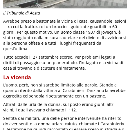
Il Tribunale di Aosta
Avrebbe preso a bastonate la vicina di casa, causandole lesioni
– tra cui la frattura di un braccio – guidicate guaribili in 60
giorni. Per questo motivo, un uomo classe 1937 di Joveçan, è
stato raggiunto dalla misura cautelare del divieto di avvicinarsi
alla persona offesa e a tutti i luoghi frequentati da
quest’ultima.
Tutto accade il 27 settembre scorso. Per problemi legati a
diritti di passaggio su un pianerottolo, l’indagato e la vicina di
casa si trovano a discutere animatamente.
La vicenda
L’uomo, però, non si sarebbe limitato alle parole. Stando a
quanto riferito dalla vittima ai Carabinieri, l’anziano la avrebbe
aggredita colpendola ripetutamente con un bastone.
Attirati dalle urla della donna, sul posto erano giunti altri
vicini, i quali avevano chiamato il 112.
Sentita dai militari, una delle persone intervenute ha riferito
do aver sentito la donna urlare «aiuto, chiamate i Carabinieri».
Il testimone ha quindi raccontato di essere sceso in strada e di