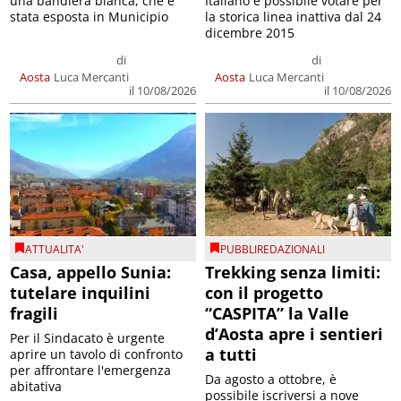
una bandiera bianca, che è
Italiano è possibile votare per
stata esposta in Municipio
la storica linea inattiva dal 24
dicembre 2015
di
di
Aosta
Luca Mercanti
Aosta
Luca Mercanti
il 10/08/2026
il 10/08/2026
ATTUALITA'
PUBBLIREDAZIONALI
Casa, appello Sunia:
Trekking senza limiti:
tutelare inquilini
con il progetto
fragili
“CASPITA” la Valle
d’Aosta apre i sentieri
Per il Sindacato è urgente
a tutti
aprire un tavolo di confronto
per affrontare l'emergenza
Da agosto a ottobre, è
abitativa
possibile iscriversi a nove