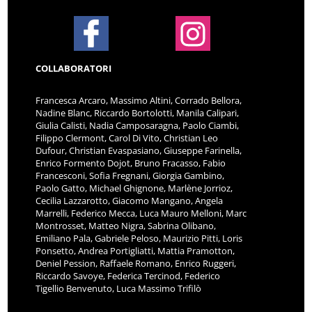
COLLABORATORI
Francesca Arcaro, Massimo Altini, Corrado Bellora,
Nadine Blanc, Riccardo Bortolotti, Manila Calipari,
Giulia Calisti, Nadia Camposaragna, Paolo Ciambi,
Filippo Clermont, Carol Di Vito, Christian Leo
Dufour, Christian Evaspasiano, Giuseppe Farinella,
Enrico Formento Dojot, Bruno Fracasso, Fabio
Francesconi, Sofia Fregnani, Giorgia Gambino,
Paolo Gatto, Michael Ghignone, Marlène Jorrioz,
Cecilia Lazzarotto, Giacomo Mangano, Angela
Marrelli, Federico Mecca, Luca Mauro Melloni, Marc
Montrosset, Matteo Nigra, Sabrina Olibano,
Emiliano Pala, Gabriele Peloso, Maurizio Pitti, Loris
Ponsetto, Andrea Portigliatti, Mattia Pramotton,
Deniel Pession, Raffaele Romano, Enrico Ruggeri,
Riccardo Savoye, Federica Tercinod, Federico
Tigellio Benvenuto, Luca Massimo Trifilò