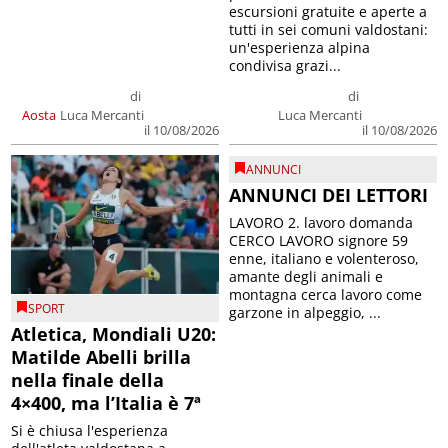
escursioni gratuite e aperte a
tutti in sei comuni valdostani:
un'esperienza alpina
condivisa grazi...
di
di
Aosta
Luca Mercanti
Luca Mercanti
il 10/08/2026
il 10/08/2026
ANNUNCI
ANNUNCI DEI LETTORI
LAVORO 2. lavoro domanda
CERCO LAVORO signore 59
enne, italiano e volenteroso,
amante degli animali e
montagna cerca lavoro come
SPORT
garzone in alpeggio, ...
Atletica, Mondiali U20:
Matilde Abelli brilla
nella finale della
4×400, ma l’Italia è 7ª
Si è chiusa l'esperienza