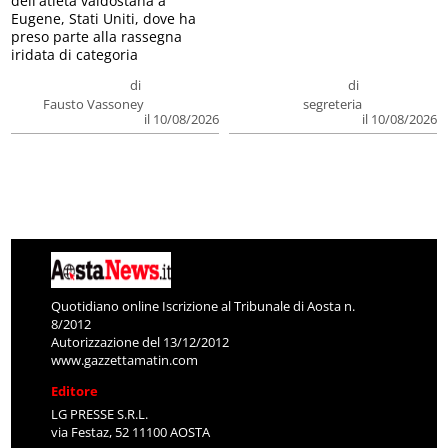
dell'atleta valdostana a
Eugene, Stati Uniti, dove ha
preso parte alla rassegna
iridata di categoria
di
di
Fausto Vassoney
segreteria
il 10/08/2026
il 10/08/2026
Quotidiano online Iscrizione al Tribunale di Aosta n.
8/2012
Autorizzazione del 13/12/2012
www.gazzettamatin.com
Editore
LG PRESSE S.R.L.
via Festaz, 52 11100 AOSTA