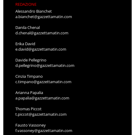
REDAZIONE
Alessandro Bianchet
a.bianchet@gazzettamatin.com
Danila Chenal
d.chenal@gazzettamatin.com
Erika David
e.david@gazzettamatin.com
Davide Pellegrino
d.pellegrino@gazzettamatin.com
Cinzia Timpano
c.timpano@gazzettamatin.com
Arianna Papalia
a.papalia@gazzettamatin.com
Thomas Piccot
t.piccot@gazzettamatin.com
Fausto Vassoney
f.vassoney@gazzettamatin.com