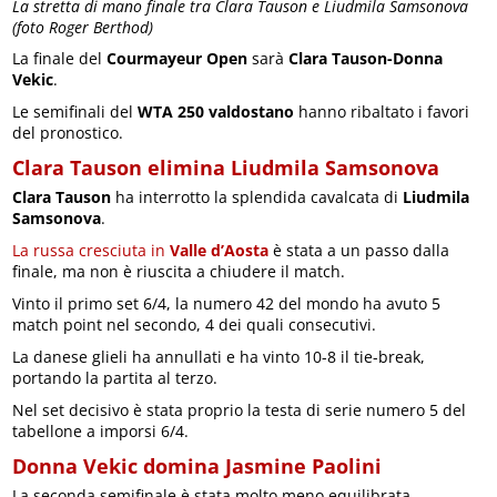
La stretta di mano finale tra Clara Tauson e Liudmila Samsonova
(foto Roger Berthod)
La finale del
Courmayeur Open
sarà
Clara Tauson-Donna
Vekic
.
Le semifinali del
WTA 250 valdostano
hanno ribaltato i favori
del pronostico.
Clara Tauson elimina Liudmila Samsonova
Clara Tauson
ha interrotto la splendida cavalcata di
Liudmila
Samsonova
.
La russa cresciuta in
Valle d’Aosta
è stata a un passo dalla
finale, ma non è riuscita a chiudere il match.
Vinto il primo set 6/4, la numero 42 del mondo ha avuto 5
match point nel secondo, 4 dei quali consecutivi.
La danese glieli ha annullati e ha vinto 10-8 il tie-break,
portando la partita al terzo.
Nel set decisivo è stata proprio la testa di serie numero 5 del
tabellone a imporsi 6/4.
Donna Vekic domina Jasmine Paolini
La seconda semifinale è stata molto meno equilibrata.