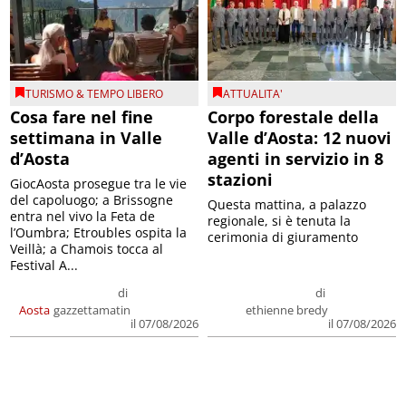
TURISMO & TEMPO LIBERO
ATTUALITA'
Cosa fare nel fine
Corpo forestale della
settimana in Valle
Valle d’Aosta: 12 nuovi
d’Aosta
agenti in servizio in 8
stazioni
GiocAosta prosegue tra le vie
del capoluogo; a Brissogne
Questa mattina, a palazzo
entra nel vivo la Feta de
regionale, si è tenuta la
l’Oumbra; Etroubles ospita la
cerimonia di giuramento
Veillà; a Chamois tocca al
Festival A...
di
di
Aosta
gazzettamatin
ethienne bredy
il 07/08/2026
il 07/08/2026