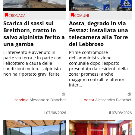
CRONACA
COMUNI
Scarica di sassi sul
Aosta, degrado in via
Breithorn, tratto in
Festaz: installata una
salvo alpinista ferito a
telecamera alla Torre
una gamba
del Lebbroso
L'intervento è avvenuto in
Prime contromosse
parte via terra e in parte con
dell'amministrazione
l'elicottero a causa delle
comunale dopo l'esposto
condizioni meteo. L'alpinista
presentato da residenti della
non ha riportato gravi ferite
zona; promessi anche
maggiori controlli e ulteriori
inter...
di
di
cervinia
Alessandro Bianchet
Aosta
Alessandro Bianchet
il 07/08/2026
il 07/08/2026