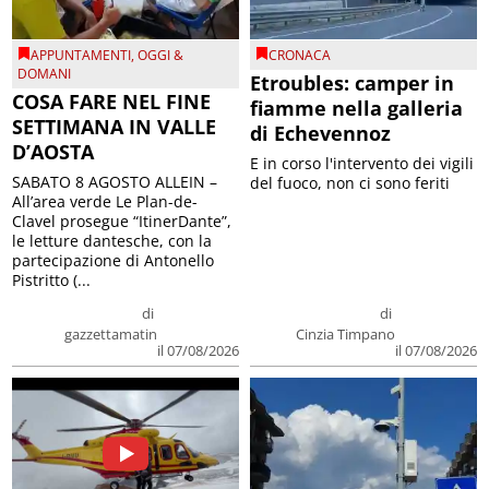
APPUNTAMENTI
,
OGGI &
CRONACA
DOMANI
Etroubles: camper in
COSA FARE NEL FINE
fiamme nella galleria
SETTIMANA IN VALLE
di Echevennoz
D’AOSTA
E in corso l'intervento dei vigili
SABATO 8 AGOSTO ALLEIN –
del fuoco, non ci sono feriti
All’area verde Le Plan-de-
Clavel prosegue “ItinerDante”,
le letture dantesche, con la
partecipazione di Antonello
Pistritto (...
di
di
gazzettamatin
Cinzia Timpano
il 07/08/2026
il 07/08/2026