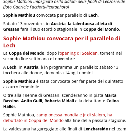
Sophie Mathiou impegnata nello slalom delle finali di Lenzhereide
(foto Gabriele Facciotti-Pentaphoto)
Sophie Mathiou
convocata per parallelo di
Lech
.
Sabato 13 novembre, in
Austria
,
la talentuosa atleta di
Gressan
farà il suo esordio stagionale in
Coppa del Mondo
.
Sophie Mathiou convocata per il parallelo di
Lech
La
Coppa del Mondo
, dopo l’
opening di Soelden
, tornerà nel
secondo fine settimana di novembre.
A
Lech
, in
Austria
, è in programma un parallelo; sabato 13
toccherà alle donne, domenica 14 agli uomini.
Sophie Mathiou
è stata convocata per far parte del quintetto
azzurro femminile.
Oltre alla 19enne di Gressan, scenderanno in pista
Marta
Bassino
,
Anita Gulli
,
Roberta Midali
e la debuttante
Celina
Haller
.
Sophie Mathiou,
campionessa mondiale Jr di slalom
,
ha
debuttato in Coppa del Mondo
alla fine della passata stagione.
La valdostana ha gareggiato alle finali di
Lenzhereide
nel team