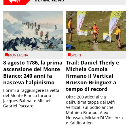
MONTAGNA
SPORT
8 agosto 1786, la prima
Trail: Daniel Thedy e
ascensione del Monte
Michela Comola
Bianco: 240 anni fa
firmano il Vertical
nasceva l’alpinismo
Brusson-Bringuez a
tempo di record
I primi a raggiungere la vetta
del Monte Bianco furono
Oltre 200 atleti al via
Jacques Balmat e Michel
dell'ultima tappa del Défì
Gabriel Paccard
Vertical, sul podio anche
Mathieu Brunod, Alex
Noussan, Miriam Di Vincenzo
e Kaitlin Allen