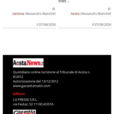
inter...
di
di
cervinia
Alessandro Bianchet
Aosta
Alessandro Bianchet
il 07/08/2026
il 07/08/2026
Quotidiano online Iscrizione al Tribunale di Aosta n.
8/2012
Autorizzazione del 13/12/2012
www.gazzettamatin.com
Editore
LG PRESSE S.R.L.
via Festaz, 52 11100 AOSTA