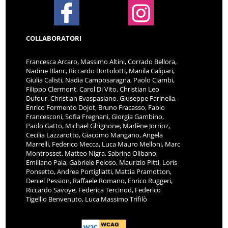
COLLABORATORI
Francesca Arcaro, Massimo Altini, Corrado Bellora,
Nadine Blanc, Riccardo Bortolotti, Manila Calipari,
Giulia Calisti, Nadia Camposaragna, Paolo Ciambi,
Filippo Clermont, Carol Di Vito, Christian Leo
Dufour, Christian Evaspasiano, Giuseppe Farinella,
Enrico Formento Dojot, Bruno Fracasso, Fabio
Francesconi, Sofia Fregnani, Giorgia Gambino,
Paolo Gatto, Michael Ghignone, Marlène Jorrioz,
Cecilia Lazzarotto, Giacomo Mangano, Angela
Marrelli, Federico Mecca, Luca Mauro Melloni, Marc
Montrosset, Matteo Nigra, Sabrina Olibano,
Emiliano Pala, Gabriele Peloso, Maurizio Pitti, Loris
Ponsetto, Andrea Portigliatti, Mattia Pramotton,
Deniel Pession, Raffaele Romano, Enrico Ruggeri,
Riccardo Savoye, Federica Tercinod, Federico
Tigellio Benvenuto, Luca Massimo Trifilò