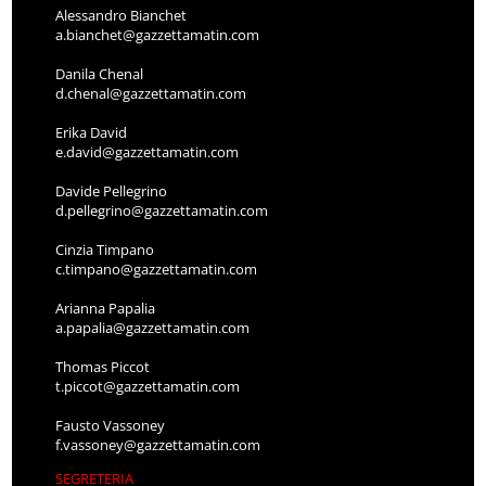
Alessandro Bianchet
a.bianchet@gazzettamatin.com
Danila Chenal
d.chenal@gazzettamatin.com
Erika David
e.david@gazzettamatin.com
Davide Pellegrino
d.pellegrino@gazzettamatin.com
Cinzia Timpano
c.timpano@gazzettamatin.com
Arianna Papalia
a.papalia@gazzettamatin.com
Thomas Piccot
t.piccot@gazzettamatin.com
Fausto Vassoney
f.vassoney@gazzettamatin.com
SEGRETERIA