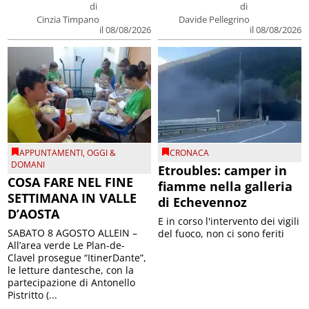
di
di
Cinzia Timpano
Davide Pellegrino
il 08/08/2026
il 08/08/2026
APPUNTAMENTI
,
OGGI &
CRONACA
DOMANI
Etroubles: camper in
COSA FARE NEL FINE
fiamme nella galleria
SETTIMANA IN VALLE
di Echevennoz
D’AOSTA
E in corso l'intervento dei vigili
SABATO 8 AGOSTO ALLEIN –
del fuoco, non ci sono feriti
All’area verde Le Plan-de-
Clavel prosegue “ItinerDante”,
le letture dantesche, con la
partecipazione di Antonello
Pistritto (...