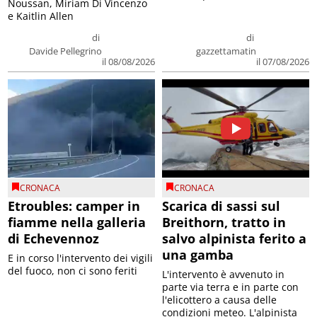
Noussan, Miriam Di Vincenzo
e Kaitlin Allen
di
di
Davide Pellegrino
gazzettamatin
il 08/08/2026
il 07/08/2026
CRONACA
CRONACA
Etroubles: camper in
Scarica di sassi sul
fiamme nella galleria
Breithorn, tratto in
di Echevennoz
salvo alpinista ferito a
una gamba
E in corso l'intervento dei vigili
del fuoco, non ci sono feriti
L'intervento è avvenuto in
parte via terra e in parte con
l'elicottero a causa delle
condizioni meteo. L'alpinista