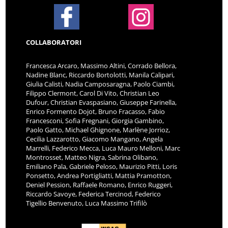
COLLABORATORI
Francesca Arcaro, Massimo Altini, Corrado Bellora,
Nadine Blanc, Riccardo Bortolotti, Manila Calipari,
Giulia Calisti, Nadia Camposaragna, Paolo Ciambi,
Filippo Clermont, Carol Di Vito, Christian Leo
Dufour, Christian Evaspasiano, Giuseppe Farinella,
Enrico Formento Dojot, Bruno Fracasso, Fabio
Francesconi, Sofia Fregnani, Giorgia Gambino,
Paolo Gatto, Michael Ghignone, Marlène Jorrioz,
Cecilia Lazzarotto, Giacomo Mangano, Angela
Marrelli, Federico Mecca, Luca Mauro Melloni, Marc
Montrosset, Matteo Nigra, Sabrina Olibano,
Emiliano Pala, Gabriele Peloso, Maurizio Pitti, Loris
Ponsetto, Andrea Portigliatti, Mattia Pramotton,
Deniel Pession, Raffaele Romano, Enrico Ruggeri,
Riccardo Savoye, Federica Tercinod, Federico
Tigellio Benvenuto, Luca Massimo Trifilò