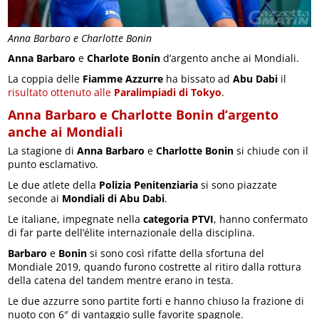
Anna Barbaro e Charlotte Bonin
Anna Barbaro
e
Charlote Bonin
d’argento anche ai Mondiali.
La coppia delle
Fiamme Azzurre
ha bissato ad
Abu Dabi
il
risultato ottenuto alle
Paralimpiadi di Tokyo
.
Anna Barbaro
e
Charlotte Bonin
d’argento
anche ai Mondiali
La stagione di
Anna Barbaro
e
Charlotte Bonin
si chiude con il
punto esclamativo.
Le due atlete della
Polizia Penitenziaria
si sono piazzate
seconde ai
Mondiali di Abu Dabi
.
Le italiane, impegnate nella
categoria PTVI
, hanno confermato
di far parte dell’élite internazionale della disciplina.
Barbaro
e
Bonin
si sono così rifatte della sfortuna del
Mondiale 2019, quando furono costrette al ritiro dalla rottura
della catena del tandem mentre erano in testa.
Le due azzurre sono partite forti e hanno chiuso la frazione di
nuoto con 6″ di vantaggio sulle favorite spagnole.