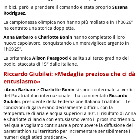
In bici, però, a prendere il comando è stata proprio
Susana
Rodriguez
.
La campionessa olimpica non hanno più mollato e in 1h06’26”
ha centrato una storica doppietta.
Anna Barbaro
e
Charlotte Bonin
hanno completato il loro
nuovo capolavoro, conquistando un meraviglioso argento in
1h09’25”.
La britannica
Alison Peasgood
è salita sul terzo gradino del
podio, staccata di 15″ dalle italiane.
Riccardo Giubilei: «Medaglia preziosa che ci dà
entusiasmo»
«
Anna Barbaro
e
Charlotte Bonin
si sono confermate ai vertici
del Paratriathlon internazionale – ha commentato
Riccardo
Giubilei
, presidente della Federazione Italiana Triathlon -. Le
condizioni di gara erano decisamente difficili, con la
temperature di aria e acqua superiori a 30°. Il risultato di Anna
e Charlotte ci lancia con entusiasmo verso il prossimo triennio,
nel quale vogliamo continuare a promuovere la diffusione del
paratriathlon sul territorio per incrementare sensibilmente i
numeri degli atleti praticanti».