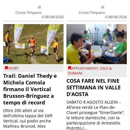
di
di
Cinzia Timpano
Cinzia Timpano
il 08/08/2026
il 08/08/2026
SPORT
APPUNTAMENTI
,
OGGI &
DOMANI
Trail: Daniel Thedy e
COSA FARE NEL FINE
Michela Comola
SETTIMANA IN VALLE
firmano il Vertical
D’AOSTA
Brusson-Bringuez a
tempo di record
SABATO 8 AGOSTO ALLEIN –
All’area verde Le Plan-de-
Oltre 200 atleti al via
Clavel prosegue “ItinerDante”,
dell'ultima tappa del Défì
le letture dantesche, con la
Vertical, sul podio anche
partecipazione di Antonello
Mathieu Brunod, Alex
Pistritto (...