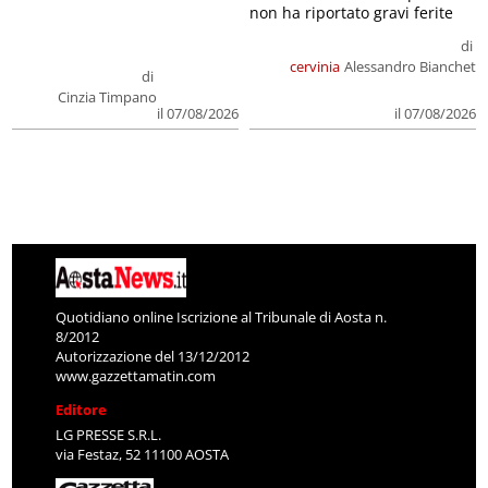
non ha riportato gravi ferite
di
cervinia
Alessandro Bianchet
di
Cinzia Timpano
il 07/08/2026
il 07/08/2026
Quotidiano online Iscrizione al Tribunale di Aosta n.
8/2012
Autorizzazione del 13/12/2012
www.gazzettamatin.com
Editore
LG PRESSE S.R.L.
via Festaz, 52 11100 AOSTA