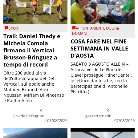
SPORT
APPUNTAMENTI
,
OGGI &
DOMANI
Trail: Daniel Thedy e
COSA FARE NEL FINE
Michela Comola
SETTIMANA IN VALLE
firmano il Vertical
D’AOSTA
Brusson-Bringuez a
tempo di record
SABATO 8 AGOSTO ALLEIN –
All’area verde Le Plan-de-
Oltre 200 atleti al via
Clavel prosegue “ItinerDante”,
dell'ultima tappa del Défì
le letture dantesche, con la
Vertical, sul podio anche
partecipazione di Antonello
Mathieu Brunod, Alex
Pistritto (...
Noussan, Miriam Di Vincenzo
e Kaitlin Allen
di
di
Davide Pellegrino
gazzettamatin
il 08/08/2026
il 07/08/2026