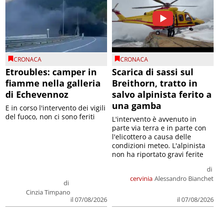
CRONACA
CRONACA
Etroubles: camper in
Scarica di sassi sul
fiamme nella galleria
Breithorn, tratto in
di Echevennoz
salvo alpinista ferito a
una gamba
E in corso l'intervento dei vigili
del fuoco, non ci sono feriti
L'intervento è avvenuto in
parte via terra e in parte con
l'elicottero a causa delle
condizioni meteo. L'alpinista
non ha riportato gravi ferite
di
cervinia
Alessandro Bianchet
di
Cinzia Timpano
il 07/08/2026
il 07/08/2026