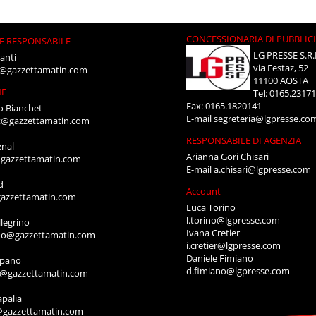
CONCESSIONARIA DI PUBBLIC
E RESPONSABILE
LG PRESSE S.R.
anti
via Festaz, 52
i@gazzettamatin.com
11100 AOSTA
NE
Tel: 0165.2317
Fax: 0165.1820141
o Bianchet
E-mail
segreteria@lgpresse.co
t@gazzettamatin.com
RESPONSABILE DI AGENZIA
enal
Arianna Gori Chisari
gazzettamatin.com
E-mail
a.chisari@lgpresse.com
d
Account
azzettamatin.com
Luca Torino
l.torino@lgpresse.com
legrino
Ivana Cretier
ino@gazzettamatin.com
i.cretier@lgpresse.com
Daniele Fimiano
mpano
d.fimiano@lgpresse.com
o@gazzettamatin.com
apalia
@gazzettamatin.com