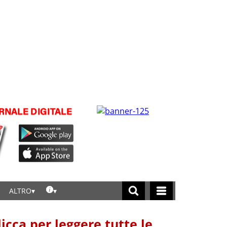
ALTRO
licca per leggere tutte le