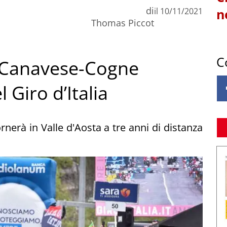
di
il
10/11/2021
n
Thomas Piccot
C
o Canavese-Cogne
 Giro d’Italia
erà in Valle d'Aosta a tre anni di distanza