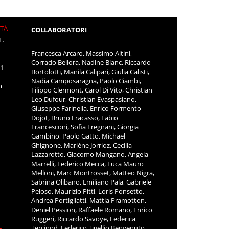
ITÀ
COLLABORATORI
L.
Francesca Arcaro, Massimo Altini,
Corrado Bellora, Nadine Blanc, Riccardo
11
Bortolotti, Manila Calipari, Giulia Calisti,
Nadia Camposaragna, Paolo Ciambi,
m
Filippo Clermont, Carol Di Vito, Christian
Leo Dufour, Christian Evaspasiano,
Giuseppe Farinella, Enrico Formento
Dojot, Bruno Fracasso, Fabio
Francesconi, Sofia Fregnani, Giorgia
Gambino, Paolo Gatto, Michael
Ghignone, Marlène Jorrioz, Cecilia
Lazzarotto, Giacomo Mangano, Angela
Marrelli, Federico Mecca, Luca Mauro
Melloni, Marc Montrosset, Matteo Nigra,
Sabrina Olibano, Emiliano Pala, Gabriele
Peloso, Maurizio Pitti, Loris Ponsetto,
Andrea Portigliatti, Mattia Pramotton,
Deniel Pession, Raffaele Romano, Enrico
Ruggeri, Riccardo Savoye, Federica
Tercinod, Federico Tigellio Benvenuto,