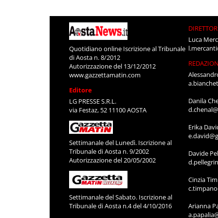
DIRETTOR
Luca Merc
l.mercant
Quotidiano online Iscrizione al Tribunale
di Aosta n. 8/2012
REDAZIO
Autorizzazione del 13/12/2012
Alessandr
www.gazzettamatin.com
a.bianche
Editore
Danila Ch
LG PRESSE S.R.L.
d.chenal@
via Festaz, 52 11100 AOSTA
Erika Davi
e.david@g
Settimanale del Lunedì. Iscrizione al
Tribunale di Aosta n. 9/2002
Davide Pel
Autorizzazione del 20/05/2002
d.pellegr
Cinzia Ti
c.timpan
Settimanale del Sabato. Iscrizione al
Tribunale di Aosta n.4 del 4/10/2016
Arianna P
a.papalia