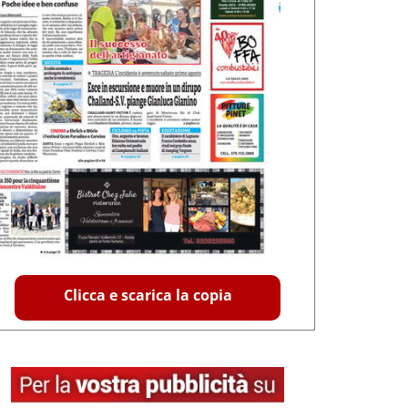
Clicca e scarica la copia