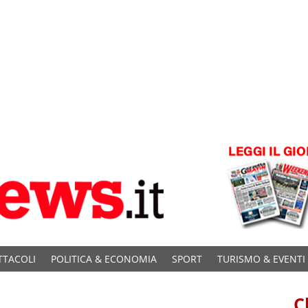
TTACOLI
POLITICA & ECONOMIA
SPORT
TURISMO & EVENTI
C