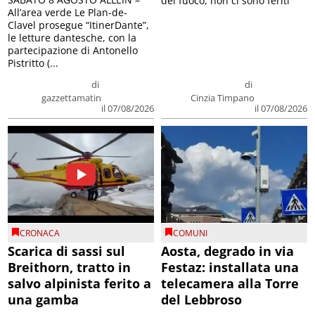
del fuoco, non ci sono feriti
All’area verde Le Plan-de-
Clavel prosegue “ItinerDante”,
le letture dantesche, con la
partecipazione di Antonello
Pistritto (...
di
di
gazzettamatin
Cinzia Timpano
il 07/08/2026
il 07/08/2026
CRONACA
COMUNI
Scarica di sassi sul
Aosta, degrado in via
Breithorn, tratto in
Festaz: installata una
salvo alpinista ferito a
telecamera alla Torre
una gamba
del Lebbroso