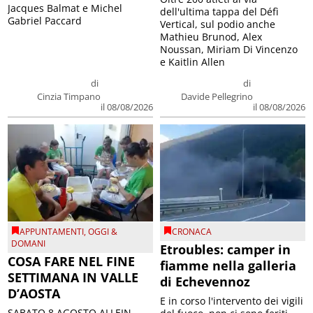
Jacques Balmat e Michel
dell'ultima tappa del Défì
Gabriel Paccard
Vertical, sul podio anche
Mathieu Brunod, Alex
Noussan, Miriam Di Vincenzo
e Kaitlin Allen
di
di
Cinzia Timpano
Davide Pellegrino
il 08/08/2026
il 08/08/2026
APPUNTAMENTI
,
OGGI &
CRONACA
DOMANI
Etroubles: camper in
COSA FARE NEL FINE
fiamme nella galleria
SETTIMANA IN VALLE
di Echevennoz
D’AOSTA
E in corso l'intervento dei vigili
SABATO 8 AGOSTO ALLEIN –