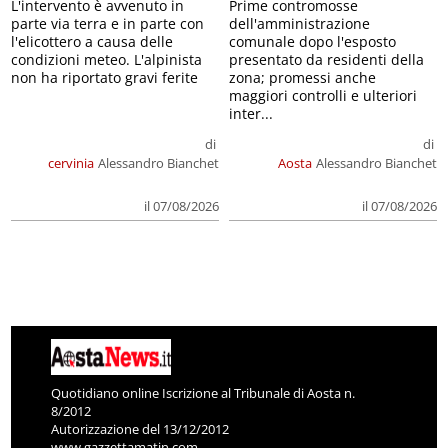
L'intervento è avvenuto in
Prime contromosse
parte via terra e in parte con
dell'amministrazione
l'elicottero a causa delle
comunale dopo l'esposto
condizioni meteo. L'alpinista
presentato da residenti della
non ha riportato gravi ferite
zona; promessi anche
maggiori controlli e ulteriori
inter...
di
di
cervinia
Alessandro Bianchet
Aosta
Alessandro Bianchet
il 07/08/2026
il 07/08/2026
Quotidiano online Iscrizione al Tribunale di Aosta n.
8/2012
Autorizzazione del 13/12/2012
www.gazzettamatin.com