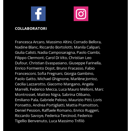
COLLABORATORI
Francesca Arcaro, Massimo Altini, Corrado Bellora,
Nadine Blanc, Riccardo Bortolotti, Manila Calipari,
Giulia Calisti, Nadia Camposaragna, Paolo Ciambi,
Filippo Clermont, Carol Di Vito, Christian Leo
Dufour, Christian Evaspasiano, Giuseppe Farinella,
Enrico Formento Dojot, Bruno Fracasso, Fabio
Francesconi, Sofia Fregnani, Giorgia Gambino,
Paolo Gatto, Michael Ghignone, Marlène Jorrioz,
Cecilia Lazzarotto, Giacomo Mangano, Angela
Marrelli, Federico Mecca, Luca Mauro Melloni, Marc
Montrosset, Matteo Nigra, Sabrina Olibano,
Emiliano Pala, Gabriele Peloso, Maurizio Pitti, Loris
Ponsetto, Andrea Portigliatti, Mattia Pramotton,
Deniel Pession, Raffaele Romano, Enrico Ruggeri,
Riccardo Savoye, Federica Tercinod, Federico
Tigellio Benvenuto, Luca Massimo Trifilò