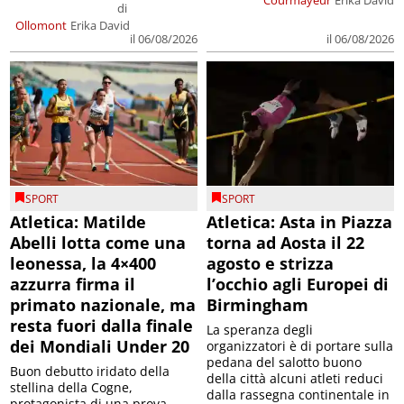
di
Ollomont
Erika David
il 06/08/2026
il 06/08/2026
SPORT
SPORT
Atletica: Matilde
Atletica: Asta in Piazza
Abelli lotta come una
torna ad Aosta il 22
leonessa, la 4×400
agosto e strizza
azzurra firma il
l’occhio agli Europei di
primato nazionale, ma
Birmingham
resta fuori dalla finale
La speranza degli
dei Mondiali Under 20
organizzatori è di portare sulla
pedana del salotto buono
Buon debutto iridato della
della città alcuni atleti reduci
stellina della Cogne,
dalla rassegna continentale in
protagonista di una prova