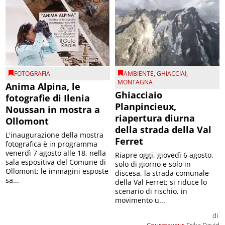
FOTOGRAFIA
AMBIENTE
,
GHIACCIAI
,
MONTAGNA
Anima Alpina, le
Ghiacciaio
fotografie di Ilenia
Planpincieux,
Noussan in mostra a
riapertura diurna
Ollomont
della strada della Val
L'inaugurazione della mostra
Ferret
fotografica è in programma
venerdì 7 agosto alle 18, nella
Riapre oggi, giovedì 6 agosto,
sala espositiva del Comune di
solo di giorno e solo in
Ollomont; le immagini esposte
discesa, la strada comunale
sa...
della Val Ferret; si riduce lo
scenario di rischio, in
movimento u...
di
Courmayeur
Erika David