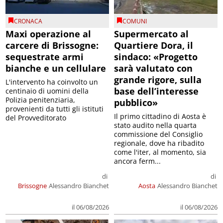
CRONACA
COMUNI
Maxi operazione al
Supermercato al
carcere di Brissogne:
Quartiere Dora, il
sequestrate armi
sindaco: «Progetto
bianche e un cellulare
sarà valutato con
grande rigore, sulla
L'intervento ha coinvolto un
base dell’interesse
centinaio di uomini della
Polizia penitenziaria,
pubblico»
provenienti da tutti gli istituti
Il primo cittadino di Aosta è
del Provveditorato
stato audito nella quarta
commissione del Consiglio
regionale, dove ha ribadito
come l'iter, al momento, sia
ancora ferm...
di
di
Brissogne
Alessandro Bianchet
Aosta
Alessandro Bianchet
il 06/08/2026
il 06/08/2026