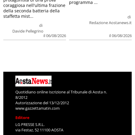
programma ...
coraggiosa nell'ultima frazione
della seconda batteria della
staffetta mist...
di
Redazione Aostanews.it
di
Davide Pellegrino
il 06/08/2026
il 06/08/2026
Quotidiano online Iscrizione al Tribunale di Aosta n.
8/2012
Autorizzazione del 13/12/2012
www.gazzettamatin.com
Editore
LG PRESSE S.R.L.
via Festaz, 52 11100 AOSTA