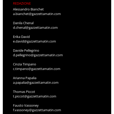
REDAZIONE
Alessandro Bianchet
a.bianchet@gazzettamatin.com
Danila Chenal
d.chenal@gazzettamatin.com
Erika David
e.david@gazzettamatin.com
Davide Pellegrino
d.pellegrino@gazzettamatin.com
Cinzia Timpano
c.timpano@gazzettamatin.com
Arianna Papalia
a.papalia@gazzettamatin.com
Thomas Piccot
t.piccot@gazzettamatin.com
Fausto Vassoney
f.vassoney@gazzettamatin.com