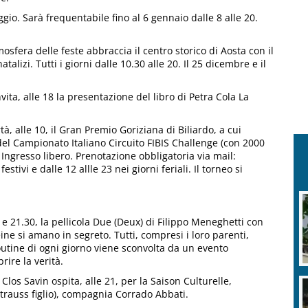
gio. Sarà frequentabile fino al 6 gennaio dalle 8 alle 20.
osfera delle feste abbraccia il centro storico di Aosta con il
alizi. Tutti i giorni dalle 10.30 alle 20. Il 25 dicembre e il
ita, alle 18 la presentazione del libro di Petra Cola La
rtà, alle 10, il Gran Premio Goriziana di Biliardo, a cui
ni del Campionato Italiano Circuito FIBIS Challenge (con 2000
a). Ingresso libero. Prenotazione obbligatoria via mail:
estivi e dalle 12 allle 23 nei giorni feriali. Il torneo si
45 e 21.30, la pellicola Due (Deux) di Filippo Meneghetti con
e si amano in segreto. Tutti, compresi i loro parenti,
utine di ogni giorno viene sconvolta da un evento
rire la verità.
 Clos Savin ospita, alle 21, per la Saison Culturelle,
Strauss figlio), compagnia Corrado Abbati.