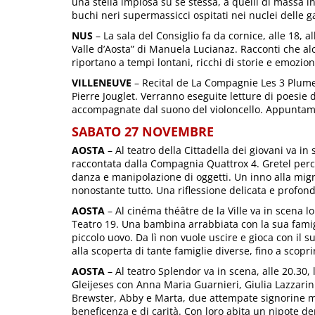
una stella implosa su se stessa, a quelli di massa in
buchi neri supermassicci ospitati nei nuclei delle g
NUS
– La sala del Consiglio fa da cornice, alle 18, a
Valle d’Aosta” di Manuela Lucianaz. Racconti che alc
riportano a tempi lontani, ricchi di storie e emozion
VILLENEUVE
– Recital de La Compagnie Les 3 Plume
Pierre Jouglet. Verranno eseguite letture di poesie
accompagnate dal suono del violoncello. Appuntame
SABATO 27 NOVEMBRE
AOSTA
– Al teatro della Cittadella dei giovani va in 
raccontata dalla Compagnia Quattrox 4. Gretel perco
danza e manipolazione di oggetti. Un inno alla migr
nonostante tutto. Una riflessione delicata e profonda
AOSTA
– Al cinéma théâtre de la Ville va in scena 
Teatro 19. Una bambina arrabbiata con la sua famig
piccolo uovo. Da lì non vuole uscire e gioca con il 
alla scoperta di tante famiglie diverse, fino a scopri
AOSTA
– Al teatro Splendor va in scena, alle 20.30, 
Gleijeses con Anna Maria Guarnieri, Giulia Lazzarini.
Brewster, Abby e Marta, due attempate signorine mo
beneficenza e di carità. Con loro abita un nipote de