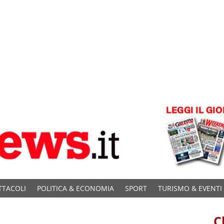
TTACOLI
POLITICA & ECONOMIA
SPORT
TURISMO & EVENTI
C