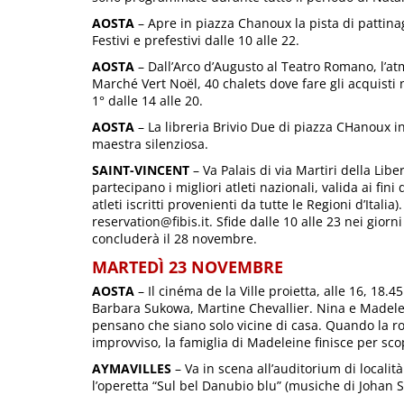
AOSTA
– Apre in piazza Chanoux la pista di pattinag
Festivi e prefestivi dalle 10 alle 22.
AOSTA
– Dall’Arco d’Augusto al Teatro Romano, l’atm
Marché Vert Noël, 40 chalets dove fare gli acquisti nat
1° dalle 14 alle 20.
AOSTA
– La libreria Brivio Due di piazza CHanoux inv
maestra silenziosa.
SAINT-VINCENT
– Va Palais di via Martiri della Libe
partecipano i migliori atleti nazionali, valida ai fi
atleti iscritti provenienti da tutte le Regioni d’Itali
reservation@fibis.it. Sfide dalle 10 alle 23 nei giorni f
concluderà il 28 novembre.
MARTEDÌ 23 NOVEMBRE
AOSTA
– Il cinéma de la Ville proietta, alle 16, 18.
Barbara Sukowa, Martine Chevallier. Nina e Madelein
pensano che siano solo vicine di casa. Quando la ro
improvviso, la famiglia di Madeleine finisce per scop
AYMAVILLES
– Va in scena all’auditorium di località
l’operetta “Sul bel Danubio blu” (musiche di Johan 