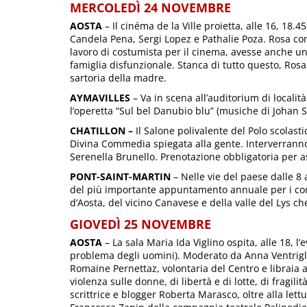
MERCOLEDÌ 24 NOVEMBRE
AOSTA
– Il cinéma de la Ville proietta, alle 16, 18.45
Candela Pena, Sergi Lopez e Pathalie Poza. Rosa condu
lavoro di costumista per il cinema, avesse anche u
famiglia disfunzionale. Stanca di tutto questo, Rosa 
sartoria della madre.
AYMAVILLES
– Va in scena all’auditorium di località
l’operetta “Sul bel Danubio blu” (musiche di Johan 
CHATILLON –
Il Salone polivalente del Polo scolastic
Divina Commedia spiegata alla gente. Interverrann
Serenella Brunello. Prenotazione obbligatoria per a
PONT-SAINT-MARTIN
– Nelle vie del paese dalle 8 a
del più importante appuntamento annuale per i comm
d’Aosta, del vicino Canavese e della valle del Lys che
GIOVEDÌ 25 NOVEMBRE
AOSTA
– La sala Maria Ida Viglino ospita, alle 18, 
problema degli uomini). Moderato da Anna Ventrigli
Romaine Pernettaz, volontaria del Centro e libraia att
violenza sulle donne, di libertà e di lotte, di fragilit
scrittrice e blogger Roberta Marasco, oltre alla lett