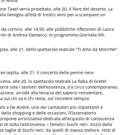
 di Aosta.
e Taxel verrà proiettato, alle 20, Il fiore del deserto. La
lla famiglia all’età di tredici anni per a scampare un
a cornice, alle 14.50, alle pubbliche riflessioni di Laura
ron di Andrea Damarco. In programma Giornata VIII,
pita, alle 21, dello spettacolo teatrale “Ti Amo da MorirNe”
iva ospita, alle 21, il concerto delle penne nere.
scena, alle 20, lo spettacolo teatrale La fiaba di Gretel
rre sola i sentieri dell’esistenza, tra circo contemporaneo,
azione, un’ode alla tenacia del sapersi reinventare,
 sul chi va e chi resta, sul resistere sempre.
ibuto a De André, uno dei cantautori più importanti e
 dello shopping e delle occasioni, l’Osservatorio
ropone un’iniziativa dedicata all’acquisto di conoscenza
 di tutta l’astronomia, i famelici buchi neri. Inizio della
e taglie di buchi neri, da quelli di massa stellare, resti di