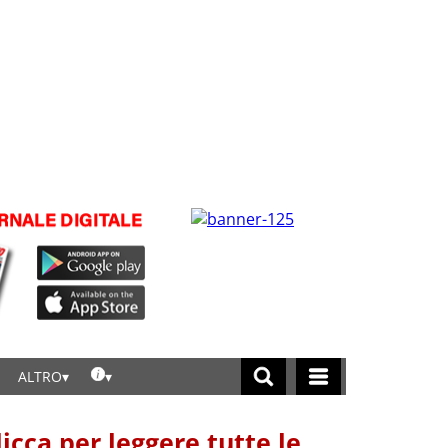
ALTRO
licca per leggere tutte le