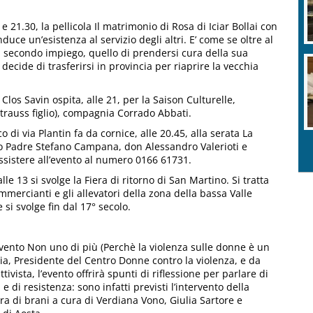
 e 21.30, la pellicola Il matrimonio di Rosa di Iciar Bollai con
ce un’esistenza al servizio degli altri. E’ come se oltre al
n secondo impiego, quello di prendersi cura della sua
decide di trasferirsi in provincia per riaprire la vecchia
 Clos Savin ospita, alle 21, per la Saison Culturelle,
Strauss figlio), compagnia Corrado Abbati.
o di via Plantin fa da cornice, alle 20.45, alla serata La
o Padre Stefano Campana, don Alessandro Valerioti e
ssistere all’evento al numero 0166 61731.
lle 13 si svolge la Fiera di ritorno di San Martino. Si tratta
ercianti e gli allevatori della zona della bassa Valle
 si svolge fin dal 17° secolo.
l’evento Non uno di più (Perchè la violenza sulle donne è un
a, Presidente del Centro Donne contro la violenza, e da
ivista, l’evento offrirà spunti di riflessione per parlare di
à e di resistenza: sono infatti previsti l’intervento della
ura di brani a cura di Verdiana Vono, Giulia Sartore e