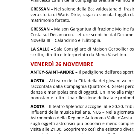
Francesca Zanin della compagnia teatrale Palinodie
GRESSAN
– Nel salone della Bcc valdostana di frazion
vera storia di Waris Dirie, ragazza somala fuggita da
matrimonio forzato.
GRESSAN
– Maison Gargantua di frazione Moline fa d
Costa sul Decamaron. Letture sceniche dal Decame
Novella III – Calandrino e l’Elitropia.
LA SALLE
– Sala Consigliare di Maison Gerbollier os
scritto, diretto e interpretato da Mena Vasellino.
VENERDÌ 26 NOVEMBRE
ANTEY-SAINT-ANDRE
– Il padiglione dell’area sport
AOSTA
– Al teatro della Cittadella dei giovani va in 
raccontata dalla Compagnia Quattrox 4. Gretel perco
danza e manipolazione di oggetti. Un inno alla migr
nonostante tutto. Una riflessione delicata e profonda
AOSTA
– Il teatro Splendor accoglie, alle 20.30, tr
influenti della musica italiana. NUS – Nella giornata
Astronomico della Regione Autonoma Valle d’Aosta p
sugli oggetti astrofisici più popolari e meno compresi
visita alle 21.30. Scopriremo così che esistono divers