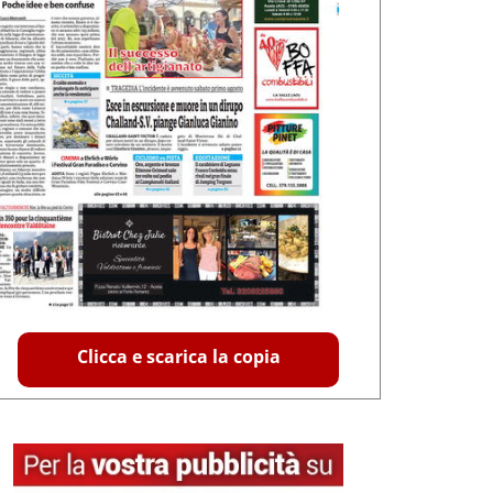
Clicca e scarica la copia