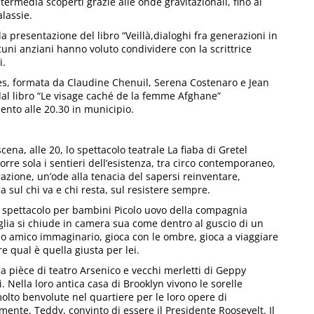
termedia scoperti grazie alle onde gravitazionali, fino ai
alassie.
lla presentazione del libro “Veillà,dialoghi fra generazioni in
uni anziani hanno voluto condividere con la scrittrice
i.
s, formata da Claudine Chenuil, Serena Costenaro e Jean
 dal libro “Le visage caché de la femme Afghane”
nto alle 20.30 in municipio.
scena, alle 20, lo spettacolo teatrale La fiaba di Gretel
rre sola i sentieri dell’esistenza, tra circo contemporaneo,
azione, un’ode alla tenacia del sapersi reinventare,
 sul chi va e chi resta, sul resistere sempre.
lo spettacolo per bambini Picolo uovo della compagnia
lia si chiude in camera sua come dentro al guscio di un
suo amico immaginario, gioca con le ombre, gioca a viaggiare
re qual è quella giusta per lei.
la pièce di teatro Arsenico e vecchi merletti di Geppy
 Nella loro antica casa di Brooklyn vivono le sorelle
lto benvolute nel quartiere per le loro opere di
mente, Teddy, convinto di essere il Presidente Roosevelt. Il