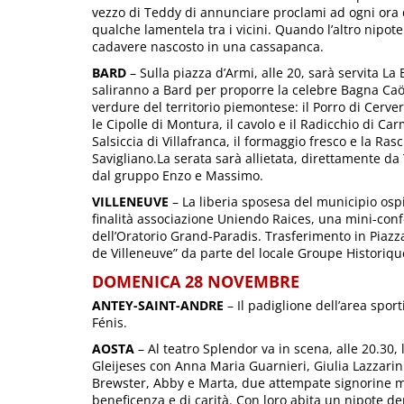
vezzo di Teddy di annunciare proclami ad ogni ora 
qualche lamentela tra i vicini. Quando l’altro nipo
cadavere nascosto in una cassapanca.
BARD
– Sulla piazza d’Armi, alle 20, sarà servita La
saliranno a Bard per proporre la celebre Bagna Caö
verdure del territorio piemontese: il Porro di Cerver
le Cipolle di Montura, il cavolo e il Radicchio di 
Salsiccia di Villafranca, il formaggio fresco e la Ra
Savigliano.La serata sarà allietata, direttamente
dal gruppo Enzo e Massimo.
VILLENEUVE
– La liberia sposesa del municipio ospit
finalità associazione Uniendo Raices, una mini-conf
dell’Oratorio Grand-Paradis. Trasferimento in Piazz
de Villeneuve” da parte del locale Groupe Historiq
DOMENICA 28 NOVEMBRE
ANTEY-SAINT-ANDRE
– Il padiglione dell’area sport
Fénis.
AOSTA
– Al teatro Splendor va in scena, alle 20.30, 
Gleijeses con Anna Maria Guarnieri, Giulia Lazzarini.
Brewster, Abby e Marta, due attempate signorine mo
beneficenza e di carità. Con loro abita un nipote de