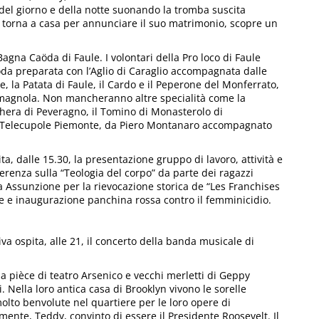
del giorno e della notte suonando la tromba suscita
te torna a casa per annunciare il suo matrimonio, scopre un
 Bagna Caöda di Faule. I volontari della Pro loco di Faule
da preparata con l’Aglio di Caraglio accompagnata dalle
e, la Patata di Faule, il Cardo e il Peperone del Monferrato,
Carmagnola. Non mancheranno altre specialità come la
schera di Peveragno, il Tomino di Monasterolo di
 da Telecupole Piemonte, da Piero Montanaro accompagnato
a, dalle 15.30, la presentazione gruppo di lavoro, attività e
erenza sulla “Teologia del corpo” da parte dei ragazzi
a Assunzione per la rievocazione storica de “Les Franchises
ue e inaugurazione panchina rossa contro il femminicidio.
iva ospita, alle 21, il concerto della banda musicale di
la pièce di teatro Arsenico e vecchi merletti di Geppy
 Nella loro antica casa di Brooklyn vivono le sorelle
lto benvolute nel quartiere per le loro opere di
mente, Teddy, convinto di essere il Presidente Roosevelt. Il