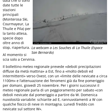
data che si sono
date tutte le
stazioni
principali
(Monterosa Ski,
Courmayeur, La
Thuile e Pila) per
la tanto attesa,
specie dopo
oltre anno di
stop, riapertura.
La webcam a Les Souches di La Thuile (Espace
San Bernardo)
Al momento si
scia solo a Cervinia.
Il bollettino meteo regionale prevede «deboli precipitazioni
diffuse da metà mattina» a Est, fino a «molto deboli ed
intermittenti» verso Ovest, con un «limite delle nevicate a circa
1100m» e l’attenuazione dei fenomeni già da fine pomeriggio
per domani, giovedì 25 novembre. Per i giorni successivi il
meteo regionale parla di un peggioramento per sabato «con
deboli nevicate dal pomeriggio a partire da W. Domenica
nuvolosità variabile: schiarite ad E, rannuvolamenti a W con
qualche fiocco di neve in montagna. Lunedì freddo con
nevicate sul settore W».