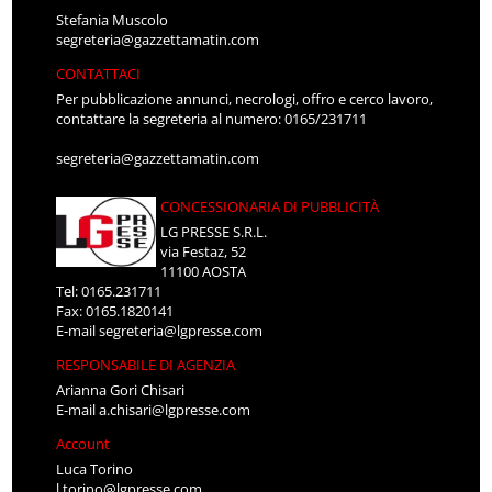
Stefania Muscolo
segreteria@gazzettamatin.com
CONTATTACI
Per pubblicazione annunci, necrologi, offro e cerco lavoro,
contattare la segreteria al numero: 0165/231711
segreteria@gazzettamatin.com
CONCESSIONARIA DI PUBBLICITÀ
LG PRESSE S.R.L.
via Festaz, 52
11100 AOSTA
Tel: 0165.231711
Fax: 0165.1820141
E-mail
segreteria@lgpresse.com
RESPONSABILE DI AGENZIA
Arianna Gori Chisari
E-mail
a.chisari@lgpresse.com
Account
Luca Torino
l.torino@lgpresse.com