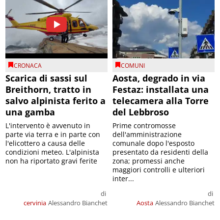
CRONACA
COMUNI
Scarica di sassi sul
Aosta, degrado in via
Breithorn, tratto in
Festaz: installata una
salvo alpinista ferito a
telecamera alla Torre
una gamba
del Lebbroso
L'intervento è avvenuto in
Prime contromosse
parte via terra e in parte con
dell'amministrazione
l'elicottero a causa delle
comunale dopo l'esposto
condizioni meteo. L'alpinista
presentato da residenti della
non ha riportato gravi ferite
zona; promessi anche
maggiori controlli e ulteriori
inter...
di
di
cervinia
Alessandro Bianchet
Aosta
Alessandro Bianchet