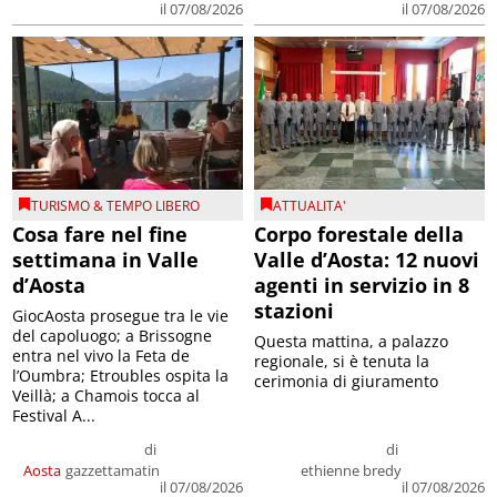
il 07/08/2026
il 07/08/2026
TURISMO & TEMPO LIBERO
ATTUALITA'
Cosa fare nel fine
Corpo forestale della
settimana in Valle
Valle d’Aosta: 12 nuovi
d’Aosta
agenti in servizio in 8
stazioni
GiocAosta prosegue tra le vie
del capoluogo; a Brissogne
Questa mattina, a palazzo
entra nel vivo la Feta de
regionale, si è tenuta la
l’Oumbra; Etroubles ospita la
cerimonia di giuramento
Veillà; a Chamois tocca al
Festival A...
di
di
Aosta
gazzettamatin
ethienne bredy
il 07/08/2026
il 07/08/2026