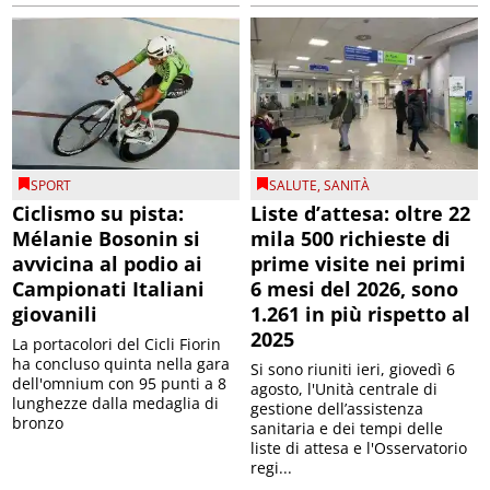
SPORT
SALUTE
,
SANITÀ
Ciclismo su pista:
Liste d’attesa: oltre 22
Mélanie Bosonin si
mila 500 richieste di
avvicina al podio ai
prime visite nei primi
Campionati Italiani
6 mesi del 2026, sono
giovanili
1.261 in più rispetto al
2025
La portacolori del Cicli Fiorin
ha concluso quinta nella gara
Si sono riuniti ieri, giovedì 6
dell'omnium con 95 punti a 8
agosto, l'Unità centrale di
lunghezze dalla medaglia di
gestione dell’assistenza
bronzo
sanitaria e dei tempi delle
liste di attesa e l'Osservatorio
regi...