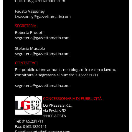
t.piccot@gazzettamatin.com
Fausto Vassoney
f.vassoney@gazzettamatin.com
SEGRETERIA
Roberta Prodoti
segreteria@gazzettamatin.com
Stefania Muscolo
segreteria@gazzettamatin.com
CONTATTACI
Per pubblicazione annunci, necrologi, offro e cerco lavoro,
contattare la segreteria al numero: 0165/231711
segreteria@gazzettamatin.com
CONCESSIONARIA DI PUBBLICITÀ
LG PRESSE S.R.L.
via Festaz, 52
11100 AOSTA
Tel: 0165.231711
Fax: 0165.1820141
E-mail
segreteria@lgpresse.com