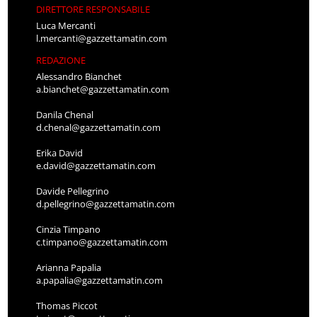
DIRETTORE RESPONSABILE
Luca Mercanti
l.mercanti@gazzettamatin.com
REDAZIONE
Alessandro Bianchet
a.bianchet@gazzettamatin.com
Danila Chenal
d.chenal@gazzettamatin.com
Erika David
e.david@gazzettamatin.com
Davide Pellegrino
d.pellegrino@gazzettamatin.com
Cinzia Timpano
c.timpano@gazzettamatin.com
Arianna Papalia
a.papalia@gazzettamatin.com
Thomas Piccot