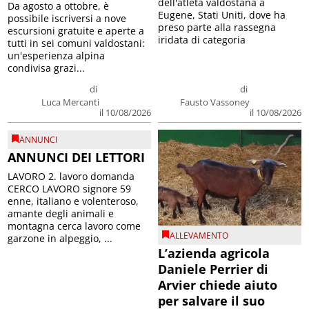
dell'atleta valdostana a
Da agosto a ottobre, è
Eugene, Stati Uniti, dove ha
possibile iscriversi a nove
preso parte alla rassegna
escursioni gratuite e aperte a
iridata di categoria
tutti in sei comuni valdostani:
un'esperienza alpina
condivisa grazi...
di
di
Luca Mercanti
Fausto Vassoney
il 10/08/2026
il 10/08/2026
ANNUNCI
ANNUNCI DEI LETTORI
LAVORO 2. lavoro domanda
CERCO LAVORO signore 59
enne, italiano e volenteroso,
amante degli animali e
montagna cerca lavoro come
ALLEVAMENTO
garzone in alpeggio, ...
L’azienda agricola
Daniele Perrier di
Arvier chiede aiuto
per salvare il suo