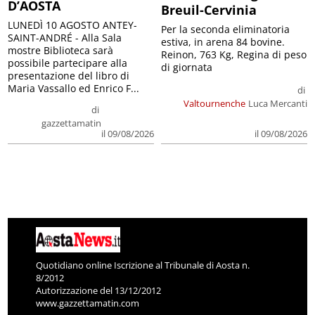
D’AOSTA
Breuil-Cervinia
LUNEDÌ 10 AGOSTO ANTEY-
Per la seconda eliminatoria
SAINT-ANDRÉ - Alla Sala
estiva, in arena 84 bovine.
mostre Biblioteca sarà
Reinon, 763 Kg, Regina di peso
possibile partecipare alla
di giornata
presentazione del libro di
Maria Vassallo ed Enrico F...
di
Valtournenche
Luca Mercanti
di
gazzettamatin
il 09/08/2026
il 09/08/2026
Quotidiano online Iscrizione al Tribunale di Aosta n.
8/2012
Autorizzazione del 13/12/2012
www.gazzettamatin.com