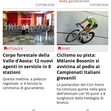
Aosta
gazzettamatin
il 07/08/2026
il 07/08/2026
ATTUALITA'
SPORT
Corpo forestale della
Ciclismo su pista:
Valle d’Aosta: 12 nuovi
Mélanie Bosonin si
agenti in servizio in 8
avvicina al podio ai
stazioni
Campionati Italiani
giovanili
Questa mattina, a palazzo
regionale, si è tenuta la
La portacolori del Cicli Fiorin
cerimonia di giuramento
ha concluso quinta nella gara
dell'omnium con 95 punti a 8
lunghezze dalla medaglia di
bronzo
di
di