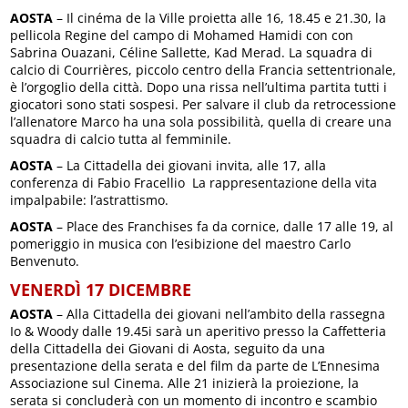
AOSTA
– Il cinéma de la Ville proietta alle 16, 18.45 e 21.30, la
pellicola Regine del campo di Mohamed Hamidi con con
Sabrina Ouazani, Céline Sallette, Kad Merad. La squadra di
calcio di Courrières, piccolo centro della Francia settentrionale,
è l’orgoglio della città. Dopo una rissa nell’ultima partita tutti i
giocatori sono stati sospesi. Per salvare il club da retrocessione
l’allenatore Marco ha una sola possibilità, quella di creare una
squadra di calcio tutta al femminile.
AOSTA
– La Cittadella dei giovani invita, alle 17, alla
conferenza di Fabio Fracellio La rappresentazione della vita
impalpabile: l’astrattismo.
AOSTA
– Place des Franchises fa da cornice, dalle 17 alle 19, al
pomeriggio in musica con l’esibizione del maestro Carlo
Benvenuto.
VENERDÌ 17 DICEMBRE
AOSTA
– Alla Cittadella dei giovani nell’ambito della rassegna
Io & Woody dalle 19.45i sarà un aperitivo presso la Caffetteria
della Cittadella dei Giovani di Aosta, seguito da una
presentazione della serata e del film da parte de L’Ennesima
Associazione sul Cinema. Alle 21 inizierà la proiezione, la
serata si concluderà con un momento di incontro e scambio