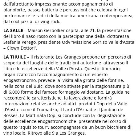
dall’altrettanto impressionante accompagnamento di
pianoforte, basso, batteria e percussioni che celebra in ogni
performance le radici della musica americana contemporanea,
dal cool jazz al driving rock.
LA SALLE
– Maison Gerbollier ospita, alle 21, la presentazione
del libro Il naso rosso con la partecipazione della dottoressa
Stefania Perego, presidente Odv “Missione Sorriso Valle d’Aosta
– Clown Dottori’’.
LA THUILE
– Il ristorante Les Granges propone un percorso di
scoperta dei luoghi e delle tradizioni autoctone attraverso il
cibo e le eccellenze della Valle d’Aosta. Questo itinerario,
organizzato con l’accompagnamento di un esperto
enogastronomo, prevede la visita alla grotta delle fontine,
nella zona del Buic, dove sono stivate per la stagionatura più
di 6.000 forme del famoso formaggio valdostano. La guida ne
racconterà le caratteristiche, la lavorazione e fornirà
informazioni relative anche ad altri prodotti Dop della Valle
d’Aosta come il Fromadzo, il Lardo D’Arnad e il Jambon de
Bosses. La Mattinata Dop. si conclude con la degustazione
delle eccellenze enogastronomiche presentate nel corso di
questo “squisito tour”, accompagnate da un buon bicchiere di
vino locale. Ritrovo alle 9 a Les Granges.