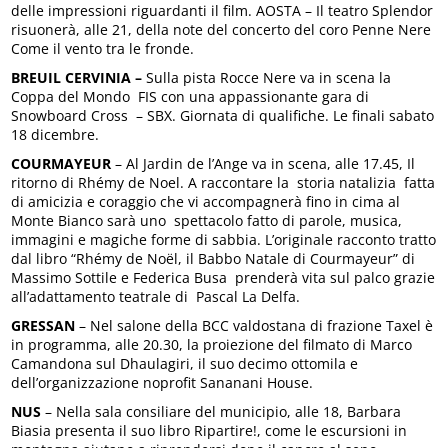
delle impressioni riguardanti il film. AOSTA – Il teatro Splendor
risuonerà, alle 21, della note del concerto del coro Penne Nere
Come il vento tra le fronde.
BREUIL CERVINIA –
Sulla pista Rocce Nere va in scena la
Coppa del Mondo FIS con una appassionante gara di
Snowboard Cross – SBX. Giornata di qualifiche. Le finali sabato
18 dicembre.
COURMAYEUR
– Al Jardin de l’Ange va in scena, alle 17.45, Il
ritorno di Rhémy de Noel. A raccontare la storia natalizia fatta
di amicizia e coraggio che vi accompagnerà fino in cima al
Monte Bianco sarà uno spettacolo fatto di parole, musica,
immagini e magiche forme di sabbia. L’originale racconto tratto
dal libro “Rhémy de Noël, il Babbo Natale di Courmayeur” di
Massimo Sottile e Federica Busa prenderà vita sul palco grazie
all’adattamento teatrale di Pascal La Delfa.
GRESSAN
– Nel salone della BCC valdostana di frazione Taxel è
in programma, alle 20.30, la proiezione del filmato di Marco
Camandona sul Dhaulagiri, il suo decimo ottomila e
dell’organizzazione noprofit Sananani House.
NUS
– Nella sala consiliare del municipio, alle 18, Barbara
Biasia presenta il suo libro Ripartire!, come le escursioni in