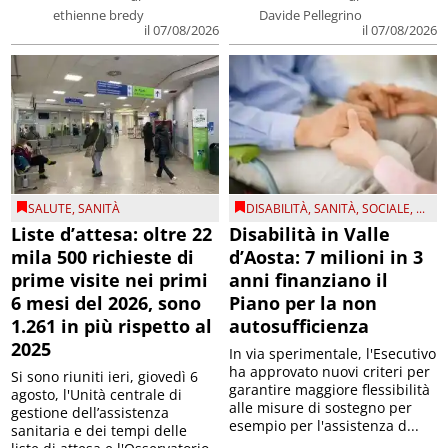
ethienne bredy
Davide Pellegrino
il 07/08/2026
il 07/08/2026
SALUTE
,
SANITÀ
DISABILITÀ
,
SANITÀ
,
SOCIALE
, ...
Liste d’attesa: oltre 22
Disabilità in Valle
mila 500 richieste di
d’Aosta: 7 milioni in 3
prime visite nei primi
anni finanziano il
6 mesi del 2026, sono
Piano per la non
1.261 in più rispetto al
autosufficienza
2025
In via sperimentale, l'Esecutivo
ha approvato nuovi criteri per
Si sono riuniti ieri, giovedì 6
garantire maggiore flessibilità
agosto, l'Unità centrale di
alle misure di sostegno per
gestione dell’assistenza
esempio per l'assistenza d...
sanitaria e dei tempi delle