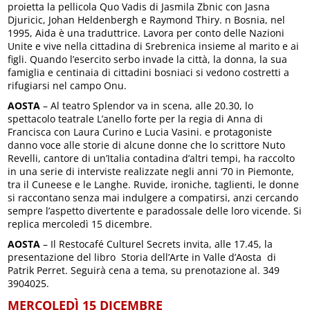
proietta la pellicola Quo Vadis di Jasmila Zbnic con Jasna
Djuricic, Johan Heldenbergh e Raymond Thiry. n Bosnia, nel
1995, Aida è una traduttrice. Lavora per conto delle Nazioni
Unite e vive nella cittadina di Srebrenica insieme al marito e ai
figli. Quando l’esercito serbo invade la città, la donna, la sua
famiglia e centinaia di cittadini bosniaci si vedono costretti a
rifugiarsi nel campo Onu.
AOSTA
– Al teatro Splendor va in scena, alle 20.30, lo
spettacolo teatrale L’anello forte per la regia di Anna di
Francisca con Laura Curino e Lucia Vasini. e protagoniste
danno voce alle storie di alcune donne che lo scrittore Nuto
Revelli, cantore di un’Italia contadina d’altri tempi, ha raccolto
in una serie di interviste realizzate negli anni ‘70 in Piemonte,
tra il Cuneese e le Langhe. Ruvide, ironiche, taglienti, le donne
si raccontano senza mai indulgere a compatirsi, anzi cercando
sempre l’aspetto divertente e paradossale delle loro vicende. Si
replica mercoledì 15 dicembre.
AOSTA
– Il Restocafé Culturel Secrets invita, alle 17.45, la
presentazione del libro Storia dell’Arte in Valle d’Aosta di
Patrik Perret. Seguirà cena a tema, su prenotazione al. 349
3904025.
MERCOLEDÌ 15 DICEMBRE