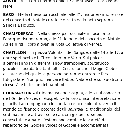
AOSTA
– Alla Porta Pretoria dalle 17 alle sibisce il Coro Penne
Nere.
BARD
– Nella chiesa parrocchiale, alle 21, risuoneranno le note
del concerto di Natale curato e diretto dalla nota soprano
Sandra Balducci.
CHAMPDEPRAZ
– Nella chiesa parrocchiale in località La
Fabrique risuoneranno, alle 21, le note del concerto di Natale.
Ad esibirsi il coro giovanile Nota Collettiva di Verrès.
CHATILLON
– In piazza Volontari del Sangue, dalle 14 alle 17, a
dare spettacolo è il Circo Itinerante Vario. Sul palco si
alterneranno in differenti show trampolieri, sputafuoco,
giocolieri, acrobati e tanti altri. Ci sarà anche il Magic Globe
all’interno del quale le persone potranno entrare e farsi
fotografare. Non può mancare Babbo Natale che sul suo trono
riceverà le letterine dei bambini.
COURMAYEUR
– Il Cinema Palanoir ospita, alle 21. Il concerto
de I Golden Voices of Gospel. Nella loro unica interpretazione
gli artisti accompagnano lo spettatore non solo attraverso il
mondo edificante e potente degli
spiritual
e traditionals del
sud ma anche attraverso le canzoni gospel forse più
conosciute e amate. L’estensione vocale e la varietà del
repertorio dei Golden Voices of Gospel è accompagnata