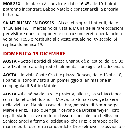
MORGEX
– In piazza Assunzione, dalle 16.45 alle 19, i bimbi
potranno incontrare Babbo Natale e consegnargli la propria
letterina.
SAINT-RHEMY-EN-BOSSES
– Al castello apre i battenti, dalle
14.30 alle 19, il mercatino di Natale. E’ una delle rare occasioni
per visitare questa imponente costruzione eretta per la prima
volta nel 1095 e restituita alla veste attuale nel XV secolo. Si
replica domenica 19.
DOMENICA 19 DICEMBRE
AOSTA
– Sotto i portici di piazza Chanoux è allestito, dalle 9.30
alle 18, il mercato di prodotti alimentari biologici e tradizionali.
AOSTA
– In viale Conte Crotti e piazza Roncas, dalle 16 alle 18,
i bambini sono invitati a un pomeriggio di animazione in
compagnia di Babbo Natale.
AOSTA
– Il cinéma de la Ville proietta, alle 16, Lo Schiaccianoci
con il Balletto del Bolshoi – Mosca. La storia si svolge la sera
della vigilia di Natale a casa del borgomastro di Norimberga.
Marie e Fritz, i suoi due figli, ricevono da Drosselmeyer i loro
regali. Marie riceve un dono davvero speciale: un bellissimo
Schiaccianoci a forma di soldatino che Fritz le strappa dalle
mani e butta per terra rompendolo. Drosselmeyer lo aggiusta e