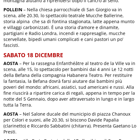
montagna aiutano a riprendersi dopo il cancro al seno.
POLLEIN
– Nella chiesa parrocchiale di San Giorgio va in
scena, alle 20.30, lo spettacolo teatrale Mucche Ballerine,
storia alpina che sa di fontina stagionata, latte appena munto
e villaggi carbonizzati. È una storia d’amore e dinamite,
partigiani e Radio Londra, incendi e rappresaglie, mucche
scervellate, bipedi umani complicati e cani pastori un po’
fascisti.
SABATO 18 DICEMBRE
AOSTA
– Per la rassegna Enfanthéâtre al teatro de la Ville va in
scena, alle 15, lo spettacolo per bambini dai 4 anni Le 12 notti
della Befana della compagnia Habanera Teatro. Per restituire
la fantasia, la Befana dovrà farsi aiutare dai bambini più
poveri del mondo: africani, asiatici, sud americani e russi. Alla
fine riuscirà a ripartire carica di regali, appena in tempo per la
notte del 5 Gennaio, dopo aver attraversato in lungo e in largo
tutta la Terra.
AOSTA
– Nel Salone ducale del municipio di piazza Chanoux
per Colori e suoni, alle 20.30, si biscono Davide Papalia
(clarinetto) e Riccardo Sabbatini (chitarra). Presenta Gaetano Lo
Presti.