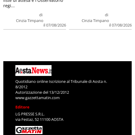
liste di attesa e l'Osservatorio
regi...
di
di
Cinzia Timpano
Cinzia Timpano
il 07/08/2026
il 07/08/2026
Quotidiano online Iscrizione al Tribunale di Aosta n.
8/2012
Autorizzazione del 13/12/2012
www.gazzettamatin.com
Editore
LG PRESSE S.R.L.
via Festaz, 52 11100 AOSTA