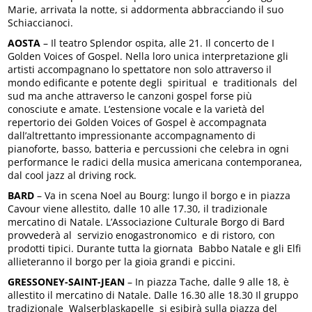
Marie, arrivata la notte, si addormenta abbracciando il suo
Schiaccianoci.
AOSTA
– Il teatro Splendor ospita, alle 21. Il concerto de I
Golden Voices of Gospel. Nella loro unica interpretazione gli
artisti accompagnano lo spettatore non solo attraverso il
mondo edificante e potente degli spiritual e traditionals del
sud ma anche attraverso le canzoni gospel forse più
conosciute e amate. L’estensione vocale e la varietà del
repertorio dei Golden Voices of Gospel è accompagnata
dall’altrettanto impressionante accompagnamento di
pianoforte, basso, batteria e percussioni che celebra in ogni
performance le radici della musica americana contemporanea,
dal cool jazz al driving rock.
BARD
– Va in scena Noel au Bourg: lungo il borgo e in piazza
Cavour viene allestito, dalle 10 alle 17.30, il tradizionale
mercatino di Natale. L’Associazione Culturale Borgo di Bard
provvederà al servizio enogastronomico e di ristoro, con
prodotti tipici. Durante tutta la giornata Babbo Natale e gli Elfi
allieteranno il borgo per la gioia grandi e piccini.
GRESSONEY-SAINT-JEAN
– In piazza Tache, dalle 9 alle 18, è
allestito il mercatino di Natale. Dalle 16.30 alle 18.30 Il gruppo
tradizionale Walserblaskapelle si esibirà sulla piazza del