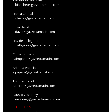
Alessandro Bianchet
a.bianchet@gazzettamatin.com
Danila Chenal
d.chenal@gazzettamatin.com
Erika David
e.david@gazzettamatin.com
Davide Pellegrino
d.pellegrino@gazzettamatin.com
Cinzia Timpano
c.timpano@gazzettamatin.com
Arianna Papalia
a.papalia@gazzettamatin.com
Thomas Piccot
t.piccot@gazzettamatin.com
Fausto Vassoney
f.vassoney@gazzettamatin.com
SEGRETERIA