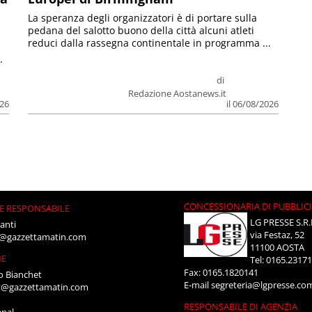
La speranza degli organizzatori è di portare sulla
pedana del salotto buono della città alcuni atleti
reduci dalla rassegna continentale in programma ...
.
di
Redazione Aostanews.it
026
il 06/08/2026
CONCESSIONARIA DI PUBBLIC
E RESPONSABILE
LG PRESSE S.R.
anti
via Festaz, 52
i@gazzettamatin.com
11100 AOSTA
NE
Tel: 0165.2317
Fax: 0165.1820141
o Bianchet
E-mail
segreteria@lgpresse.co
t@gazzettamatin.com
RESPONSABILE DI AGENZIA