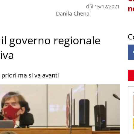
di
il
15/12/2021
n
Danila Chenal
C
: il governo regionale
iva
 priori ma si va avanti