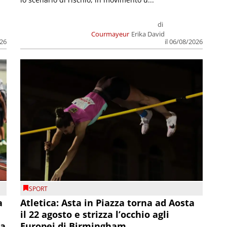
di
Courmayeur
Erika David
026
il 06/08/2026
SPORT
a
Atletica: Asta in Piazza torna ad Aosta
il 22 agosto e strizza l’occhio agli
la
Europei di Birmingham