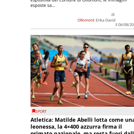
esposte sa...
di
Ollomont
Erika David
il 06/08/2
SPORT
Atletica: Matilde Abelli lotta come un
leonessa, la 4×400 azzurra firma il
primato nazionale, ma resta fuori dal