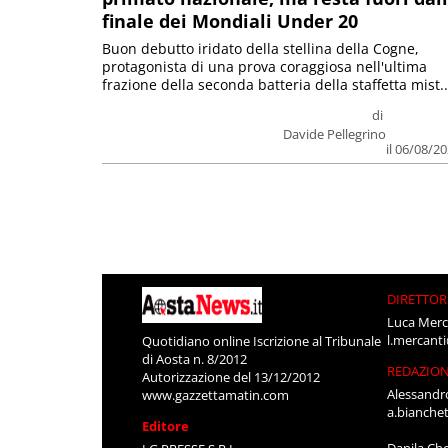
finale dei Mondiali Under 20
Buon debutto iridato della stellina della Cogne,
protagonista di una prova coraggiosa nell'ultima
frazione della seconda batteria della staffetta mist..
di
Davide Pellegrino
il 06/08/2
DIRETTOR
Luca Merc
l.mercant
Quotidiano online Iscrizione al Tribunale
di Aosta n. 8/2012
REDAZIO
Autorizzazione del 13/12/2012
Alessandr
www.gazzettamatin.com
a.bianche
Editore