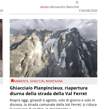
di
Aosta
Alessandro Bianchet
026
il 06/08/2026
AMBIENTE
,
GHIACCIAI
,
MONTAGNA
Ghiacciaio Planpincieux, riapertura
diurna della strada della Val Ferret
Riapre oggi, giovedì 6 agosto, solo di giorno e solo in
discesa, la strada comunale della Val Ferret; si riduce
lo scenario di rischio, in movimento u...