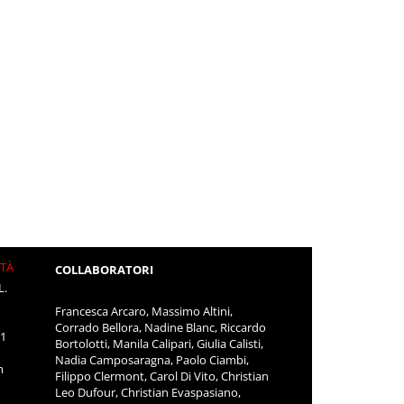
ITÀ
COLLABORATORI
L.
Francesca Arcaro, Massimo Altini,
Corrado Bellora, Nadine Blanc, Riccardo
11
Bortolotti, Manila Calipari, Giulia Calisti,
Nadia Camposaragna, Paolo Ciambi,
m
Filippo Clermont, Carol Di Vito, Christian
Leo Dufour, Christian Evaspasiano,