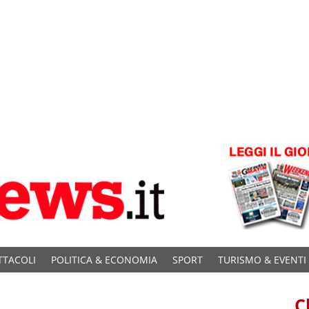
TTACOLI
POLITICA & ECONOMIA
SPORT
TURISMO & EVENTI
C