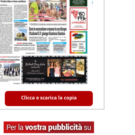
Clicca e scarica la copia