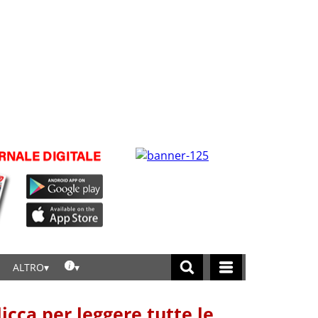
ALTRO
licca per leggere tutte le