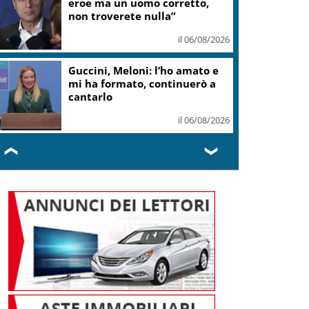
eroe ma un uomo corretto,
non troverete nulla”
il 06/08/2026
Guccini, Meloni: l’ho amato e
mi ha formato, continuerò a
cantarlo
il 06/08/2026
❮
❯