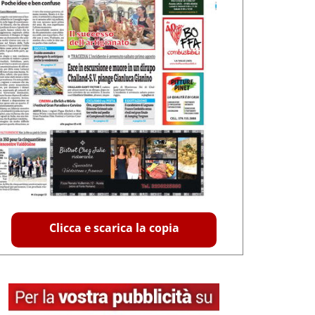
Clicca e scarica la copia