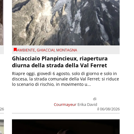
AMBIENTE
,
GHIACCIAI
,
MONTAGNA
Ghiacciaio Planpincieux, riapertura
diurna della strada della Val Ferret
Riapre oggi, giovedì 6 agosto, solo di giorno e solo in
discesa, la strada comunale della Val Ferret; si riduce
lo scenario di rischio, in movimento u...
di
Courmayeur
Erika David
026
il 06/08/2026