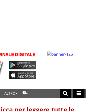
ALTRO
licca per leggere tutte le