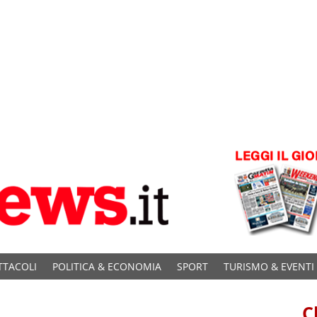
TTACOLI
POLITICA & ECONOMIA
SPORT
TURISMO & EVENTI
C