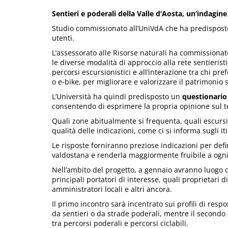
Sentieri e poderali della Valle d’Aosta, un’indagine 
Studio commissionato all’UniVdA che ha predispost
utenti.
L’assessorato alle Risorse naturali ha commissionato
le diverse modalità di approccio alla rete sentierist
percorsi escursionistici e all’interazione tra chi pre
o e-bike, per migliorare e valorizzare il patrimonio 
L’Università ha quindi predisposto un
questionario 
consentendo di esprimere la propria opinione sul 
Quali zone abitualmente si frequenta, quali escursion
qualità delle indicazioni, come ci si informa sugli 
Le risposte forniranno preziose indicazioni per defin
valdostana e renderla maggiormente fruibile a ogni
Nell’ambito del progetto, a gennaio avranno luogo 
principali portatori di interesse, quali proprietari d
amministratori locali e altri ancora.
Il primo incontro sarà incentrato sui profili di respo
da sentieri o da strade poderali, mentre il secondo 
tra percorsi poderali e percorsi ciclabili.