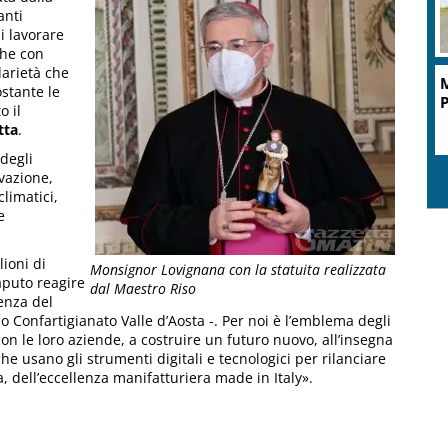
anti
i lavorare
che con
darietà che
M
ostante le
P
o il
tta
.
 degli
vazione,
limatici,
e
ioni di
Monsignor Lovignana con la statuita realizzata
saputo reagire
dal Maestro Riso
tenza del
io Confartigianato Valle d’Aosta -. Per noi è l’emblema degli
n le loro aziende, a costruire un futuro nuovo, all’insegna
che usano gli strumenti digitali e tecnologici per rilanciare
, dell’eccellenza manifatturiera made in Italy».