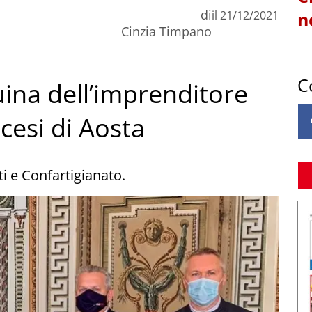
di
il
21/12/2021
n
Cinzia Timpano
C
uina dell’imprenditore
cesi di Aosta
ti e Confartigianato.