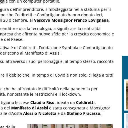
gia con un computer portatile.
figura dell’imprenditore, simboleggiata nella statuina per il
pe che Coldiretti e Confartigianato hanno donato ieri,
ì 20 dicembre, al
Vescovo Monsignor Franco Lovignana.
renditore usa la tecnologia, a significare la centralità
impresa che affronta nuove sfide per la crescita economica e
le del Paese.
ziativa è di Coldiretti, Fondazione Symbola e Confartigianato
deriscono al Manifesto di Assisi.
sù attraverso i suoi personaggi e, al tempo stesso, racconta
are il debito che, in tempo di Covid e non solo, ci lega a tutti
e che ha affrontato le difficoltà della pandemia per
tà, nonostante le restrizioni e il lockdown.
rtigiano leccese
Claudio Riso
, ideata da
Coldiretti,
ida del
Manifesto di Assisi
è stata consegnata a Monsignor
Valle d’Aosta
Alessio Nicoletta
e da
Stefano Fracasso,
ata dalla