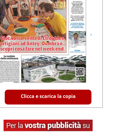
Clicca e scarica la copia