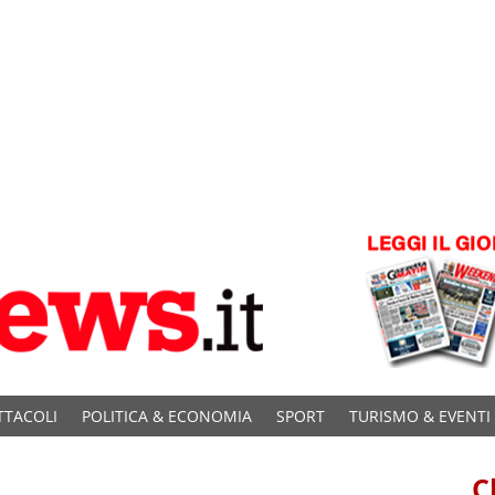
TTACOLI
POLITICA & ECONOMIA
SPORT
TURISMO & EVENTI
C