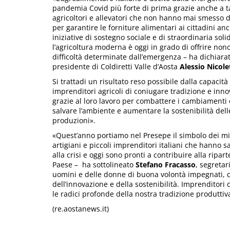
pandemia Covid più forte di prima grazie anche a t
agricoltori e allevatori che non hanno mai smesso d
per garantire le forniture alimentari ai cittadini an
iniziative di sostegno sociale e di straordinaria soli
l’agricoltura moderna è oggi in grado di offrire non
difficoltà determinate dall’emergenza – ha dichiarat
presidente di Coldiretti Valle d’Aosta
Alessio Nicole
Si trattadi un risultato reso possibile dalla capacità
imprenditori agricoli di coniugare tradizione e inno
grazie al loro lavoro per combattere i cambiamenti c
salvare l’ambiente e aumentare la sostenibilità dell
produzioni».
«Quest’anno portiamo nel Presepe il simbolo dei mil
artigiani e piccoli imprenditori italiani che hanno 
alla crisi e oggi sono pronti a contribuire alla ripar
Paese – ha sottolineato
Stefano Fracasso
, segretar
uomini e delle donne di buona volontà impegnati, co
dell’innovazione e della sostenibilità. Imprenditori 
le radici profonde della nostra tradizione produttiva
(re.aostanews.it)