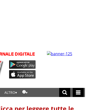
ALTRO
licca per leggere tutte le