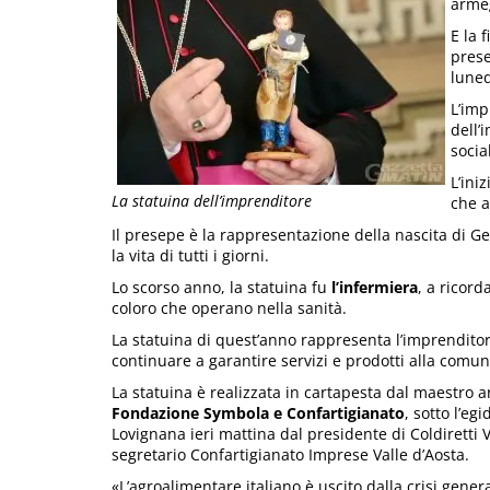
armeg
E la 
prese
luned
L’imp
dell’
socia
L’ini
La statuina dell’imprenditore
che a
Il presepe è la rappresentazione della nascita di Ge
la vita di tutti i giorni.
Lo scorso anno, la statuina fu
l’infermiera
, a ricord
coloro che operano nella sanità.
La statuina di quest’anno rappresenta l’imprenditor
continuare a garantire servizi e prodotti alla comuni
La statuina è realizzata in cartapesta dal maestro a
Fondazione Symbola e Confartigianato
, sotto l’eg
Lovignana ieri mattina dal presidente di Coldiretti 
segretario Confartigianato Imprese Valle d’Aosta.
«L’agroalimentare italiano è uscito dalla crisi gener