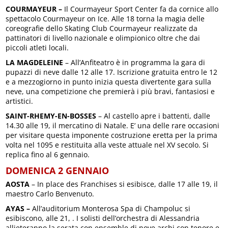
COURMAYEUR
–
Il Courmayeur Sport Center fa da cornice allo
spettacolo Courmayeur on Ice. Alle 18 torna la magia delle
coreografie dello Skating Club Courmayeur realizzate da
pattinatori di livello nazionale e olimpionico oltre che dai
piccoli atleti locali.
LA MAGDELEINE
– All’Anfiteatro è in programma la gara di
pupazzi di neve dalle 12 alle 17. Iscrizione gratuita entro le 12
e a mezzogiorno in punto inizia questa divertente gara sulla
neve, una competizione che premierà i più bravi, fantasiosi e
artistici.
SAINT-RHEMY-EN-BOSSES
– Al castello apre i battenti, dalle
14.30 alle 19, il mercatino di Natale. E’ una delle rare occasioni
per visitare questa imponente costruzione eretta per la prima
volta nel 1095 e restituita alla veste attuale nel XV secolo. Si
replica fino al 6 gennaio.
DOMENICA 2 GENNAIO
AOSTA
– In place des Franchises si esibisce, dalle 17 alle 19, il
maestro Carlo Benvenuto.
AYAS –
All’auditorium Monterosa Spa di Champoluc si
esibiscono, alle 21, . I solisti dell’orchestra di Alessandria
allieteranno la serata con ensemble di nove archi con tenore e