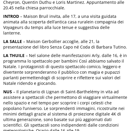
Cheyron, Quentin Duthu e Loris Martinez. Appuntamento alle
20.45 nella chiesa parrocchiale.
INTROD
– Maison Bruil invita, alle 17, a una visita guidata
animata alla scoperta dell’antica casa ruralein compagnia dei
Voyageurs du temps alla luce tenue e suggestiva delle
lanterne.
LA SALLE
– Maison Gerbollier accoglie, alle 21, la
presentazione del libro Senza Capo né Coda di Barbara Tutino.
LA THUILE
– Nel salone delle manifestazioni Arly, dalle 16, è in
programma lo spettacolo per bambini Così abbiamo salvato il
Natale. I protagonisti di questo spettacolo comico, leggero e
divertente sorprenderanno il pubblico con magia e pupazzi
parlanti permettendogli di scoprire e riflettere sui valori del
Natale ridendo e giocando.
NUS
– Il planetario di Lignan di Saint-Barthelémy in vita ad
assistere a spettacoli che permettono di viaggiare virtualmente
nello spazio e nel tempo per scoprire i corpi celesti che
popolano l’universo. Le sorprendenti immagini, ricostruite nei
minimi dettagli grazie al sistema di proiezione digitale 4K di
ultima generazione, sono basate sui più aggiornati dati
scientifici. Gli spettacoli sono indipendenti dalle condizioni
meteorologiche. Orario dalle 16 alle 19.