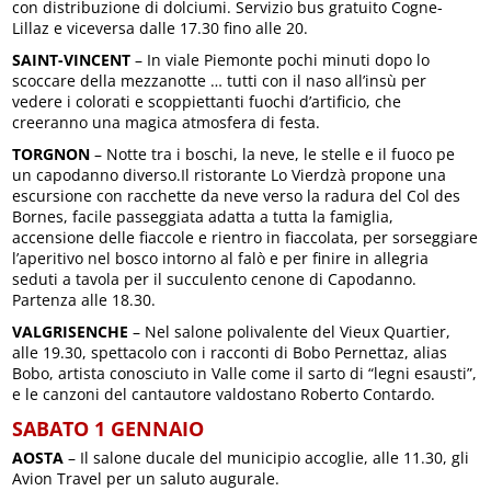
con distribuzione di dolciumi. Servizio bus gratuito Cogne-
Lillaz e viceversa dalle 17.30 fino alle 20.
SAINT-VINCENT
– In viale Piemonte pochi minuti dopo lo
scoccare della mezzanotte … tutti con il naso all’insù per
vedere i colorati e scoppiettanti fuochi d’artificio, che
creeranno una magica atmosfera di festa.
TORGNON
– Notte tra i boschi, la neve, le stelle e il fuoco pe
un capodanno diverso.Il ristorante Lo Vierdzà propone una
escursione con racchette da neve verso la radura del Col des
Bornes, facile passeggiata adatta a tutta la famiglia,
accensione delle fiaccole e rientro in fiaccolata, per sorseggiare
l’aperitivo nel bosco intorno al falò e per finire in allegria
seduti a tavola per il succulento cenone di Capodanno.
Partenza alle 18.30.
VALGRISENCHE
– Nel salone polivalente del Vieux Quartier,
alle 19.30, spettacolo con i racconti di Bobo Pernettaz, alias
Bobo, artista conosciuto in Valle come il sarto di “legni esausti”,
e le canzoni del cantautore valdostano Roberto Contardo.
SABATO 1 GENNAIO
AOSTA
– Il salone ducale del municipio accoglie, alle 11.30, gli
Avion Travel per un saluto augurale.