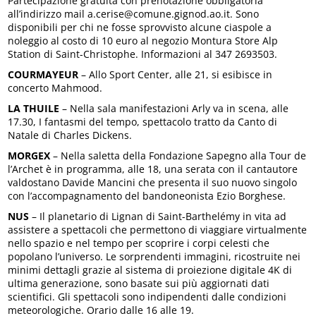
Partecipazione gratuita con prenotazione obbligatoria
all’indirizzo mail a.cerise@comune.gignod.ao.it. Sono
disponibili per chi ne fosse sprovvisto alcune ciaspole a
noleggio al costo di 10 euro al negozio Montura Store Alp
Station di Saint-Christophe. Informazioni al 347 2693503.
COURMAYEUR
– Allo Sport Center, alle 21, si esibisce in
concerto Mahmood.
LA THUILE
– Nella sala manifestazioni Arly va in scena, alle
17.30, I fantasmi del tempo, spettacolo tratto da Canto di
Natale di Charles Dickens.
MORGEX
– Nella saletta della Fondazione Sapegno alla Tour de
l’Archet è in programma, alle 18, una serata con il cantautore
valdostano Davide Mancini che presenta il suo nuovo singolo
con l’accompagnamento del bandoneonista Ezio Borghese.
NUS
– Il planetario di Lignan di Saint-Barthelémy in vita ad
assistere a spettacoli che permettono di viaggiare virtualmente
nello spazio e nel tempo per scoprire i corpi celesti che
popolano l’universo. Le sorprendenti immagini, ricostruite nei
minimi dettagli grazie al sistema di proiezione digitale 4K di
ultima generazione, sono basate sui più aggiornati dati
scientifici. Gli spettacoli sono indipendenti dalle condizioni
meteorologiche. Orario dalle 16 alle 19.