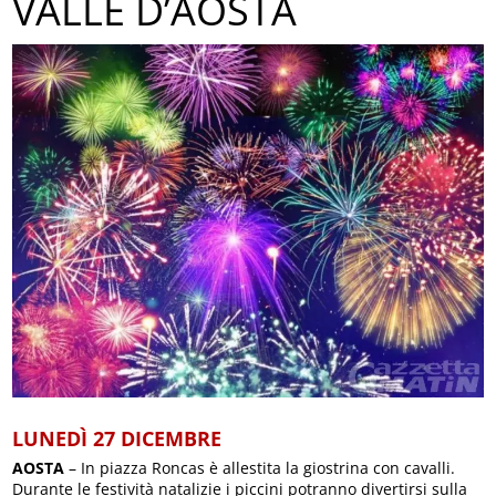
VALLE D’AOSTA
LUNEDÌ 27 DICEMBRE
AOSTA
– In piazza Roncas è allestita la giostrina con cavalli.
Durante le festività natalizie i piccini potranno divertirsi sulla