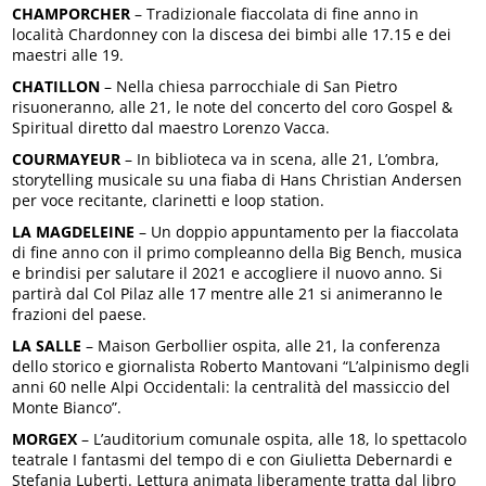
CHAMPORCHER
– Tradizionale fiaccolata di fine anno in
località Chardonney con la discesa dei bimbi alle 17.15 e dei
maestri alle 19.
CHATILLON
– Nella chiesa parrocchiale di San Pietro
risuoneranno, alle 21, le note del concerto del coro Gospel &
Spiritual diretto dal maestro Lorenzo Vacca.
COURMAYEUR
– In biblioteca va in scena, alle 21, L’ombra,
storytelling musicale su una fiaba di Hans Christian Andersen
per voce recitante, clarinetti e loop station.
LA MAGDELEINE
– Un doppio appuntamento per la fiaccolata
di fine anno con il primo compleanno della Big Bench, musica
e brindisi per salutare il 2021 e accogliere il nuovo anno. Si
partirà dal Col Pilaz alle 17 mentre alle 21 si animeranno le
frazioni del paese.
LA SALLE
– Maison Gerbollier ospita, alle 21, la conferenza
dello storico e giornalista Roberto Mantovani “L’alpinismo degli
anni 60 nelle Alpi Occidentali: la centralità del massiccio del
Monte Bianco”.
MORGEX
– L’auditorium comunale ospita, alle 18, lo spettacolo
teatrale I fantasmi del tempo di e con Giulietta Debernardi e
Stefania Luberti. Lettura animata liberamente tratta dal libro