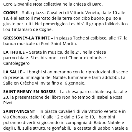
Coro Giovanile Nota collettiva nella chiesa di Bard.
COGNE –
Sulla piazza Cavalieri di Vittorio Veneto, dalle 10 alle
18, è allestito il mercato della terra con cibo buono, pulito e
giusto per tutti. Nel pomeriggio si esibirà il gruppo folkloristico
Lou Tintamaro de Cogne.
GRESSONEY-LA TRINTE
– In piazza Tache si esibisce, alle 17, la
banda musicale di Pont-Saint-Martin.
LA THUILE
– Serata in musica, dalle 21, nella chiesa
parrocchiale. Si esibiranno i cori Choeur d’enfants e
Cantoleggero.
LA SALLE
– I borghi si animeranno con le riproduzioni di scene
di presepi, immagini del Natale, luminarie e tanti addobbi. La
Salle en Crèche vi invita fino al 6 gennaio
.
SAINT-RHEMY-EN-BOSSES
– La chiesa parrocchiale ospita, alle
20, la presentazione del libro Non ho tempo di Isabella Rosa
Pivot.
SAINT-VINCENT
– In piazza Cavalieri di via Vittorio Veneto e in
via Chanoux, dalle 10 alle 12 e dalle 15 alle 19, i bambini
potranno divertirsi giocando in compagnia di Babbo Natale e
degli Elfi, sulle
s
trutture gonfiabili, la casetta di Babbo Natale e