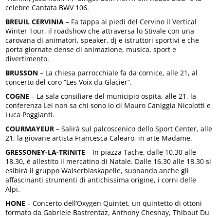
celebre Cantata BWV 106.
BREUIL CERVINIA
– Fa tappa ai piedi del Cervino il Vertical
Winter Tour, il roadshow che attraversa lo Stivale con una
carovana di animatori, speaker, dj e istruttori sportivi e che
porta giornate dense di animazione, musica, sport e
divertimento.
BRUSSON
– La chiesa parrocchiale fa da cornice, alle 21, al
concerto del coro “Les Voix du Glacier”.
COGNE
– La sala consiliare del municipio ospita, alle 21, la
conferenza Lei non sa chi sono io di Mauro Caniggia Nicolotti e
Luca Poggianti.
COURMAYEUR
– Salirà sul palcoscenico dello Sport Center, alle
21, la giovane artista Francesca Calearo, in arte Madame.
GRESSONEY-LA-TRINITE
– In piazza Tache, dalle 10.30 alle
18.30, è allestito il mercatino di Natale. Dalle 16.30 alle 18.30 si
esibirà il gruppo Walserblaskapelle, suonando anche gli
affascinanti strumenti di antichissima origine, i corni delle
Alpi.
HONE
– Concerto dell’Oxygen Quintet, un quintetto di ottoni
formato da Gabriele Bastrentaz, Anthony Chesnay, Thibaut Du