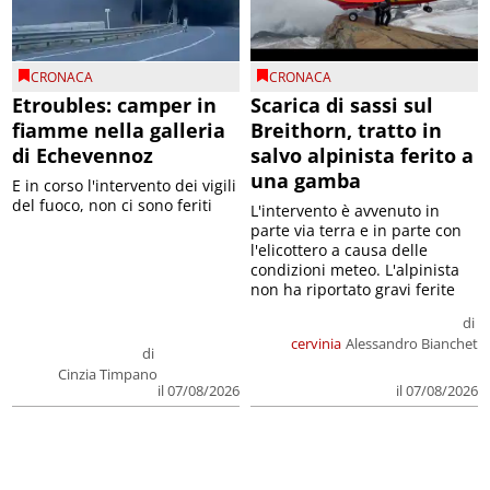
CRONACA
CRONACA
Etroubles: camper in
Scarica di sassi sul
fiamme nella galleria
Breithorn, tratto in
di Echevennoz
salvo alpinista ferito a
una gamba
E in corso l'intervento dei vigili
del fuoco, non ci sono feriti
L'intervento è avvenuto in
parte via terra e in parte con
l'elicottero a causa delle
condizioni meteo. L'alpinista
non ha riportato gravi ferite
di
cervinia
Alessandro Bianchet
di
Cinzia Timpano
il 07/08/2026
il 07/08/2026