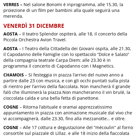
VERRES –
Nel salone Bonomi è inprogramma, alle 15.30, la
proiezione di un film per bambini alla quale seguirà una
merenda.
VENERDÌ 31 DICEMBRE
AOSTA
– Il teatro Splendor ospiterà, alle 18, il concerto della
Piccola Orchestra Avion Travel.
AOSTA
– I Teatro della Cittadella dei Giovani ospita, alle 21.30,
il Capodanno delle Famiglie con lo spettacolo “Dolce e Salato”
della compagnia teatrale Carpa Diem; alle 23.30 è in
programma il concerto di Capodanno con I Magnetics.
CHAMOIS
– Si festeggia in piazza l’arrivo del nuovo anno a
partire dalle 23 con musica, e con gli occhi puntati sulla pista
di rientro per l’arrivo della fiaccolata. Non mancherà il grande
falò che illuminerà la piazza.Non mancheranno il vin brulé, la
cioccolata calda e una bella fetta di panettone.
COGNE
– Ritorna l’abituale e oramai apprezzatissimo
appuntamento in piazza con animazione musicale dal vivo che
vi accompagnerà, dalle 23.30, fino alla mezzanotte… e oltre.
COGNE
– Alle 17 cottura e degustazione del “mécoulin” al forno
consortile sul piazzale di Lillaz. e alle 18 inizio della fiaccolata