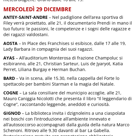
MERCOLEDÌ 29 DICEMBRE
ANTEY-SAINT-ANDRE
– Nel padiglione dell’area sportiva di
Filey verrà proiettato, alle 21, il documentario Prendi in mano il
tuo futuro: le passioni, le competenze e i sogni delle ragazze e
dei ragazzi valdostani.
AOSTA
– In Place des Franchises si esibisce, dalle 17 alle 19,
Lady Barbara in compagnia dei suoi ragazzi.
AYAS
– All’auditorium Monterosa di frazione Champoluc si
esibiranno, alle 21, Christian Sarteur, Luis de Jyaryot, Katia
Perret, Liliana Burgay e Herman Buchan.
BARD
– Va in scena, alle 15.30, nella cappella del Forte lo
spettacolo per bambini Starman e la magia del Natale.
COGNE
– La sala consiliare del municipio accoglie, alle 21,
Mauro Caniggia Nicolotti che presenta il libro “Il leggendario di
Cogne”, raccontando leggende, aneddoti e curiosità.
GIGNOD
– La biblioteca invita i dzignoleins a una ciaspolata
nei boschi con l’introduzione all’ambiente innevato e
all’autosoccorso accompagnati dalla guida della natura Marco
Schenoni. Ritrovo alle 9.30 davanti al bar La Gabella.