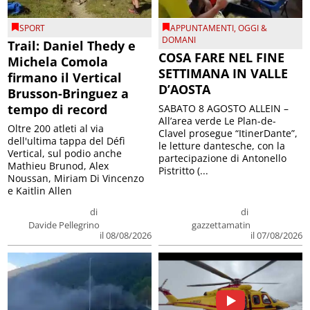
SPORT
APPUNTAMENTI
,
OGGI &
DOMANI
Trail: Daniel Thedy e
COSA FARE NEL FINE
Michela Comola
SETTIMANA IN VALLE
firmano il Vertical
D’AOSTA
Brusson-Bringuez a
tempo di record
SABATO 8 AGOSTO ALLEIN –
All’area verde Le Plan-de-
Oltre 200 atleti al via
Clavel prosegue “ItinerDante”,
dell'ultima tappa del Défì
le letture dantesche, con la
Vertical, sul podio anche
partecipazione di Antonello
Mathieu Brunod, Alex
Pistritto (...
Noussan, Miriam Di Vincenzo
e Kaitlin Allen
di
di
Davide Pellegrino
gazzettamatin
il 08/08/2026
il 07/08/2026