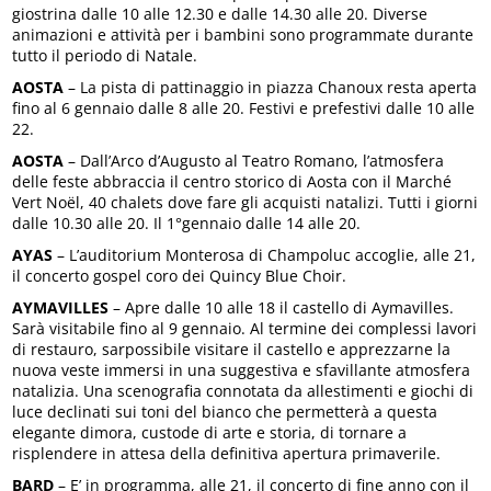
giostrina dalle 10 alle 12.30 e dalle 14.30 alle 20. Diverse
animazioni e attività per i bambini sono programmate durante
tutto il periodo di Natale.
AOSTA
– La pista di pattinaggio in piazza Chanoux resta aperta
fino al 6 gennaio dalle 8 alle 20. Festivi e prefestivi dalle 10 alle
22.
AOSTA
– Dall’Arco d’Augusto al Teatro Romano, l’atmosfera
delle feste abbraccia il centro storico di Aosta con il Marché
Vert Noël, 40 chalets dove fare gli acquisti natalizi. Tutti i giorni
dalle 10.30 alle 20. Il 1°gennaio dalle 14 alle 20.
AYAS
– L’auditorium Monterosa di Champoluc accoglie, alle 21,
il concerto gospel coro dei Quincy Blue Choir.
AYMAVILLES
– Apre dalle 10 alle 18 il castello di Aymavilles.
Sarà visitabile fino al 9 gennaio. Al termine dei complessi lavori
di restauro, sarpossibile visitare il castello e apprezzarne la
nuova veste immersi in una suggestiva e sfavillante atmosfera
natalizia. Una scenografia connotata da allestimenti e giochi di
luce declinati sui toni del bianco che permetterà a questa
elegante dimora, custode di arte e storia, di tornare a
risplendere in attesa della definitiva apertura primaverile.
BARD
– E’ in programma, alle 21, il concerto di fine anno con il