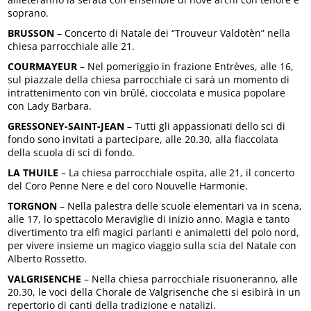
soprano.
BRUSSON
– Concerto di Natale dei “Trouveur Valdotèn” nella
chiesa parrocchiale alle 21.
COURMAYEUR
– Nel pomeriggio in frazione Entrèves, alle 16,
sul piazzale della chiesa parrocchiale ci sarà un momento di
intrattenimento con vin brûlé, cioccolata e musica popolare
con Lady Barbara.
GRESSONEY-SAINT-JEAN
– Tutti gli appassionati dello sci di
fondo sono invitati a partecipare, alle 20.30, alla fiaccolata
della scuola di sci di fondo.
LA THUILE
– La chiesa parrocchiale ospita, alle 21, il concerto
del Coro Penne Nere e del coro Nouvelle Harmonie.
TORGNON
– Nella palestra delle scuole elementari va in scena,
alle 17, lo spettacolo Meraviglie di inizio anno. Magia e tanto
divertimento tra elfi magici parlanti e animaletti del polo nord,
per vivere insieme un magico viaggio sulla scia del Natale con
Alberto Rossetto.
VALGRISENCHE
– Nella chiesa parrocchiale risuoneranno, alle
20.30, le voci della Chorale de Valgrisenche che si esibirà in un
repertorio di canti della tradizione e natalizi.