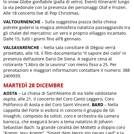
lo snow Globe gonfiabile (palla di vetro). Eventi itineranti lungo
la via pedonale con la presenza dei personaggi Olaf e Frozen.
Alle 18 concerto live di Pop Christmas.
VALTOURNENCHE
– Sulla suggestiva piazza della chiesa
potrete godervi la magica atmosfera natalizia passeggiando tra
gli chalet del mercatino: un vero e proprio villaggio incantato.
Dalle 15, tutti i giorni fino all’8 gennaio.
VALSAVARENCHE
– Nella sala consiliare di Dégioz verrà
proiettato, alle 18, il film-documentario “Il sapore del cielo” in
presenza dell’autore Dario De Siena. A seguire cena al
ristorante “L’Abro de la Leunna” con menù fisso a 25. Per
prenotazioni e maggiori informazioni contattare il numero: 388
2409939.
MARTEDÌ 28 DICEMBRE
AOSTA
– La chiesa di Sant’Alsemo di via Valle valdostane
ospita, alle 21, il concerto del Coro Canto Leggero, Coro
Polifonico di Aosta e del Coro Saint-Vincent.
BARD
– Nella
cappella del Forte si esibirà in concerto il gruppo de Gli
Invaghiti, composto da solisti, coro e orchestra da camera
barocca, che eseguirà brani a tema natalizio di Johann
Sebastian Bach: la grande coralità dei Mottetti a doppio coro
“Komm, Jesu Komm”, “Singet dem Herrn ein neues Lied” e la