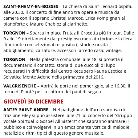
SAINT-RHEMY-EN-BOSSES
– La chiesa di Saint-Léonard ospita,
alle 20.30, il concerto di fine anno tra opera e musica da
camera con il soprano Christel Marcoz, Erica Pompignan al
pianoforte e Mauro Chabloz al clarinetto.
TORGNON
– Sbarca in place Frutaz il Crocetta più in tour. Dalle
9 alle 19 direttamente dal prestigioso mercato torinese la fiera
itinerante con selezionati espositori, stock e novità
abbigliamento, calzature, accessori, arredo casa, vintage.
TORGNON
– Nella palestra comunale, alle 18, si proietta il
documentario Il contatto, storia di due cuccioli di lupo
recuperati in difficoltà dal Centro Recupero Fauna Esotica e
Selvatica Monte Adone nella primavera del 2016.
VALGRISENCHE
– Aprirà le porte nel pomeriggio, alle 16.30, il
forno di Planté per la cottura dei pani di segala.
GIOVEDÌ 30 DICEMBRE
ANTEY-SAINT-ANDRE
– Nel padiglione dell’area sportiva di
frazione Filey si può assistere, alle 21, al concerto del “Gruppo
Vocale Spirtual & Gospel All Sisters” che sapranno animare il
pubblico e coinvolgervi in un emozionante vortice di melodie
natalizie e ritmi tipici di questo genere musicale.