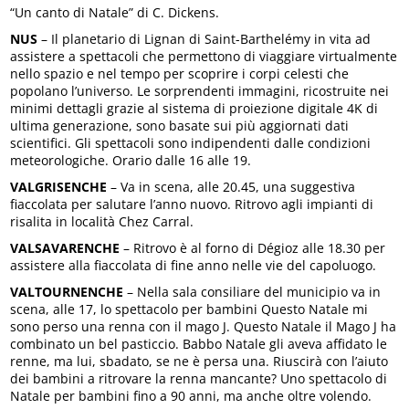
“Un canto di Natale” di C. Dickens.
NUS
– Il planetario di Lignan di Saint-Barthelémy in vita ad
assistere a spettacoli che permettono di viaggiare virtualmente
nello spazio e nel tempo per scoprire i corpi celesti che
popolano l’universo. Le sorprendenti immagini, ricostruite nei
minimi dettagli grazie al sistema di proiezione digitale 4K di
ultima generazione, sono basate sui più aggiornati dati
scientifici. Gli spettacoli sono indipendenti dalle condizioni
meteorologiche. Orario dalle 16 alle 19.
VALGRISENCHE
– Va in scena, alle 20.45, una suggestiva
fiaccolata per salutare l’anno nuovo. Ritrovo agli impianti di
risalita in località Chez Carral.
VALSAVARENCHE
– Ritrovo è al forno di Dégioz alle 18.30 per
assistere alla fiaccolata di fine anno nelle vie del capoluogo.
VALTOURNENCHE
– Nella sala consiliare del municipio va in
scena, alle 17, lo spettacolo per bambini Questo Natale mi
sono perso una renna con il mago J. Questo Natale il Mago J ha
combinato un bel pasticcio. Babbo Natale gli aveva affidato le
renne, ma lui, sbadato, se ne è persa una. Riuscirà con l’aiuto
dei bambini a ritrovare la renna mancante? Uno spettacolo di
Natale per bambini fino a 90 anni, ma anche oltre volendo.