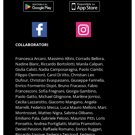
COLLABORATORI
Francesca Arcaro, Massimo Altini, Corrado Bellora,
Nadine Blanc, Riccardo Bortolotti, Manila Calipari,
Giulia Calisti, Nadia Camposaragna, Paolo Ciambi,
Filippo Clermont, Carol Di Vito, Christian Leo
Dufour, Christian Evaspasiano, Giuseppe Farinella,
Enrico Formento Dojot, Bruno Fracasso, Fabio
Francesconi, Sofia Fregnani, Giorgia Gambino,
Paolo Gatto, Michael Ghignone, Marlène Jorrioz,
Cecilia Lazzarotto, Giacomo Mangano, Angela
Marrelli, Federico Mecca, Luca Mauro Melloni, Marc
Montrosset, Matteo Nigra, Sabrina Olibano,
Emiliano Pala, Gabriele Peloso, Maurizio Pitti, Loris
Ponsetto, Andrea Portigliatti, Mattia Pramotton,
Deniel Pession, Raffaele Romano, Enrico Ruggeri,
Riccardo Savoye, Federica Tercinod, Federico