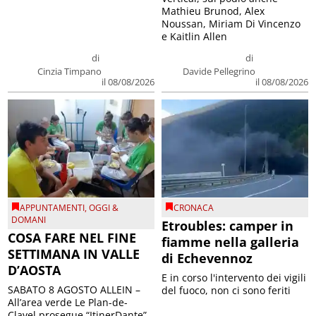
Mathieu Brunod, Alex
Noussan, Miriam Di Vincenzo
e Kaitlin Allen
di
di
Cinzia Timpano
Davide Pellegrino
il 08/08/2026
il 08/08/2026
APPUNTAMENTI
,
OGGI &
CRONACA
DOMANI
Etroubles: camper in
COSA FARE NEL FINE
fiamme nella galleria
SETTIMANA IN VALLE
di Echevennoz
D’AOSTA
E in corso l'intervento dei vigili
SABATO 8 AGOSTO ALLEIN –
del fuoco, non ci sono feriti
All’area verde Le Plan-de-
Clavel prosegue “ItinerDante”,