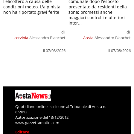
l'elicottero a causa delle
comunale dopo l'esposto
condizioni meteo. L'alpinista
presentato da residenti della
non ha riportato gravi ferite
zona; promessi anche
maggiori controlli e ulteriori
inter...
di
di
cervinia
Alessandro Bianchet
Aosta
Alessandro Bianchet
il 07/08/2026
il 07/08/2026
Quotidiano online Iscrizione al Tribunale di Aosta n.
8/2012
Autorizzazione del 13/12/2012
www.gazzettamatin.com
Editore