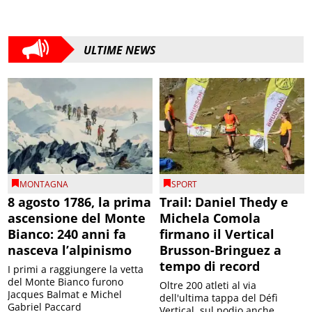
ULTIME NEWS
MONTAGNA
SPORT
8 agosto 1786, la prima
Trail: Daniel Thedy e
ascensione del Monte
Michela Comola
Bianco: 240 anni fa
firmano il Vertical
nasceva l’alpinismo
Brusson-Bringuez a
tempo di record
I primi a raggiungere la vetta
del Monte Bianco furono
Oltre 200 atleti al via
Jacques Balmat e Michel
dell'ultima tappa del Défì
Gabriel Paccard
Vertical, sul podio anche