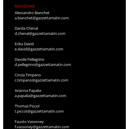
REDAZIONE
Alessandro Bianchet
a.bianchet@gazzettamatin.com
Danila Chenal
d.chenal@gazzettamatin.com
Erika David
e.david@gazzettamatin.com
Davide Pellegrino
d.pellegrino@gazzettamatin.com
Cinzia Timpano
c.timpano@gazzettamatin.com
Arianna Papalia
a.papalia@gazzettamatin.com
Thomas Piccot
t.piccot@gazzettamatin.com
Fausto Vassoney
f.vassoney@gazzettamatin.com