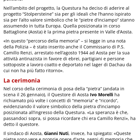
Nell’ambito del progetto, la Questura ha deciso di aderire al
progetto “Stolpersteine” sia per gli ideali che l’hanno ispirato
sia per l’alto valore simbolico che le “pietre d’inciampo” stanno
assumendo in tutta Europa. Quella posizionata in corso
Battaglione (Aosta) è la prima pietra presente in Valle d’Aosta.
«In questo “percorso della memoria” – si legge in una nota
della Polizia – è stato inserito anche il Commissario di P.S.
Camillo Renzi, arrestato nell’agosto 1944 ad Aosta per la sua
attività antinazista in favore di ebrei, partigiani e persone
sottoposte a lavoro coatto e deportato nel lager di Dachau da
cui non ha più fatto ritorno».
La cerimonia
Nel corso della cerimonia di posa della “pietra” (andata in
scena il 26 gennaio), il Questore di Aosta
Ivo Morelli
ha
richiamato più volte i concetti di “memoria” e “ricordo”,
evidenziando il valore simbolico della pietra d’inciampo
posizionata all’ingresso della Questura. «La speranza è che,
passandoci sopra, si possa ricordare chi era Camillo Renzi», ha
detto il questore.
Il sindaco di Aosta,
Gianni Nuti
, invece, ha spiegato: «Queste
pietre sono vere e proprie opere d’arte, segni di memoria che