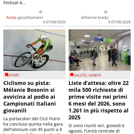
Festival A...
di
di
Aosta
gazzettamatin
ethienne bredy
il 07/08/2026
il 07/08/2026
SPORT
SALUTE
,
SANITÀ
Ciclismo su pista:
Liste d’attesa: oltre 22
Mélanie Bosonin si
mila 500 richieste di
avvicina al podio ai
prime visite nei primi
Campionati Italiani
6 mesi del 2026, sono
giovanili
1.261 in più rispetto al
2025
La portacolori del Cicli Fiorin
ha concluso quinta nella gara
Si sono riuniti ieri, giovedì 6
dell'omnium con 95 punti a 8
agosto, l'Unità centrale di