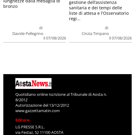
lunghezze dalla medaglia di
gestione dell’assistenza
bronzo
sanitaria e dei tempi delle
liste di attesa e l'Osservatorio
regi...
di
di
Davide Pellegrino
Cinzia Timpano
il 07/08/2026
il 07/08/2026
Quotidiano online Iscrizione al Tribunale di Aosta n.
8/2012
Autorizzazione del 13/12/2012
www.gazzettamatin.com
Editore
LG PRESSE S.R.L.
via Festaz, 52 11100 AOSTA