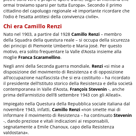
ormai troviamo sparsi per tutta Europa». Secondo il primo
cittadino del capoluogo regionale «è importante ricordare che
l’odio è l’esatta antitesi della convivenza civile».
Chi era Camillo Renzi
Nato nel 1903, a partire dal 1928
Camillo Renzi
– membro
della Squadra della questura reale – si occupa della sicurezza
dei principi di Piemonte Umberto e Maria José. Per questo
motivo, era solito frequentare la Valle d’Aosta insieme alla
moglie
Franca Scaramellino
.
Negli anni della Seconda guerra mondiale,
Renzi
«si mise a
disposizione del movimento di Resistenza e di opposizione
all’occupazione nazifascista che si era costituito – ha ricordato
il presidente dell’Istituto storico della Resistenza e della società
contemporanea in Valle d’Aosta,
François Stevenin
-, anche
prima dell’armistizio dell’8 settembre 1943 con gli Alleati».
Impiegato nella Questura della Repubblica sociale italiana dal
novembre 1943, infatti,
Camillo Renzi
«non smette mai di
informare il movimento di Resistenza – ha continuato
Stevenin
-, dando preziose e vitali indicazioni ai responsabili,
segnatamente a Emile Chanoux, capo della Resistenza
valdostana».