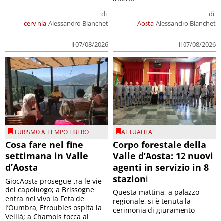
di
di
cervinia
Alessandro Bianchet
Aosta
Alessandro Bianchet
il 07/08/2026
il 07/08/2026
TURISMO & TEMPO LIBERO
ATTUALITA'
Cosa fare nel fine
Corpo forestale della
settimana in Valle
Valle d’Aosta: 12 nuovi
d’Aosta
agenti in servizio in 8
stazioni
GiocAosta prosegue tra le vie
del capoluogo; a Brissogne
Questa mattina, a palazzo
entra nel vivo la Feta de
regionale, si è tenuta la
l’Oumbra; Etroubles ospita la
cerimonia di giuramento
Veillà; a Chamois tocca al