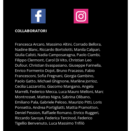
COLLABORATORI
Francesca Arcaro, Massimo Altini, Corrado Bellora,
Nadine Blanc, Riccardo Bortolotti, Manila Calipari,
Giulia Calisti, Nadia Camposaragna, Paolo Ciambi,
Filippo Clermont, Carol Di Vito, Christian Leo
Dufour, Christian Evaspasiano, Giuseppe Farinella,
Enrico Formento Dojot, Bruno Fracasso, Fabio
Francesconi, Sofia Fregnani, Giorgia Gambino,
Paolo Gatto, Michael Ghignone, Marlène Jorrioz,
Cecilia Lazzarotto, Giacomo Mangano, Angela
Marrelli, Federico Mecca, Luca Mauro Melloni, Marc
Montrosset, Matteo Nigra, Sabrina Olibano,
Emiliano Pala, Gabriele Peloso, Maurizio Pitti, Loris
Ponsetto, Andrea Portigliatti, Mattia Pramotton,
Deniel Pession, Raffaele Romano, Enrico Ruggeri,
Riccardo Savoye, Federica Tercinod, Federico
Tigellio Benvenuto, Luca Massimo Trifilò