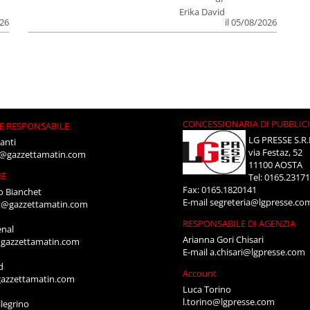
Erika David
026
il 05/08/2026
CONCESSIONARIA DI PUBBLIC
E RESPONSABILE
LG PRESSE S.R.
anti
via Festaz, 52
i@gazzettamatin.com
11100 AOSTA
NE
Tel: 0165.2317
Fax: 0165.1820141
o Bianchet
E-mail
segreteria@lgpresse.co
t@gazzettamatin.com
RESPONSABILE DI AGENZIA
enal
Arianna Gori Chisari
gazzettamatin.com
E-mail
a.chisari@lgpresse.com
d
Account
azzettamatin.com
Luca Torino
l.torino@lgpresse.com
legrino