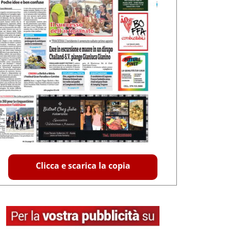
Clicca e scarica la copia