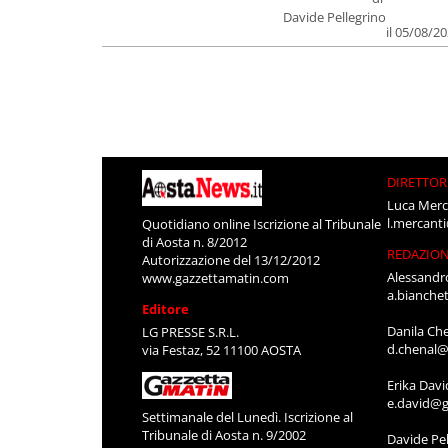
Davide Pellegrino
il 05/08/2
DIRETTOR
Luca Merc
l.mercant
Quotidiano online Iscrizione al Tribunale
di Aosta n. 8/2012
REDAZIO
Autorizzazione del 13/12/2012
Alessandr
www.gazzettamatin.com
a.bianche
Editore
Danila Ch
LG PRESSE S.R.L.
d.chenal@
via Festaz, 52 11100 AOSTA
Erika Davi
e.david@g
Settimanale del Lunedì. Iscrizione al
Tribunale di Aosta n. 9/2002
Davide Pel