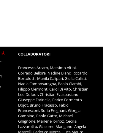
ITÀ
COLLABORATORI
L.
Francesca Arcaro, Massimo Altini,
Corrado Bellora, Nadine Blanc, Riccardo
11
Bortolotti, Manila Calipari, Giulia Calisti,
Nadia Camposaragna, Paolo Ciambi,
m
Filippo Clermont, Carol Di Vito, Christian
Leo Dufour, Christian Evaspasiano,
Giuseppe Farinella, Enrico Formento
Dojot, Bruno Fracasso, Fabio
Francesconi, Sofia Fregnani, Giorgia
Gambino, Paolo Gatto, Michael
Ghignone, Marlène Jorrioz, Cecilia
Lazzarotto, Giacomo Mangano, Angela
Marrelli, Federico Mecca, Luca Mauro