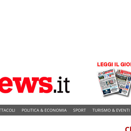
TTACOLI
POLITICA & ECONOMIA
SPORT
TURISMO & EVENTI
C