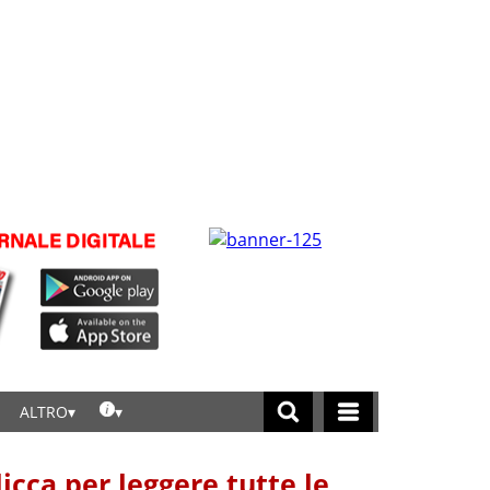
ALTRO
licca per leggere tutte le