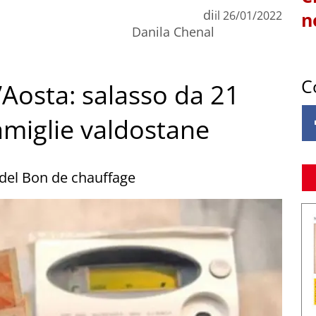
di
il
26/01/2022
n
Danila Chenal
C
’Aosta: salasso da 21
famiglie valdostane
 del Bon de chauffage