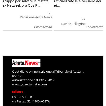
gruppo per salvare le testate
ufficializzate le avversarie dei
ex Netweek ora Ops R...
gi...
di
Redazione Aosta News
di
Davide Pellegrino
il 06/08/2026
il 06/08/2026
Quotidiano online Iscrizione al Tribunale di Aosta n.
8/2012
Autorizzazione del 13/12/2012
www.gazzettamatin.com
Editore
LG PRESSE S.R.L.
via Festaz, 52 11100 AOSTA