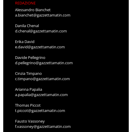
REDAZIONE
Alessandro Bianchet
a.bianchet@gazzettamatin.com
Danila Chenal
d.chenal@gazzettamatin.com
Erika David
e.david@gazzettamatin.com
Davide Pellegrino
d.pellegrino@gazzettamatin.com
Cinzia Timpano
c.timpano@gazzettamatin.com
Arianna Papalia
a.papalia@gazzettamatin.com
Thomas Piccot
t.piccot@gazzettamatin.com
Fausto Vassoney
f.vassoney@gazzettamatin.com