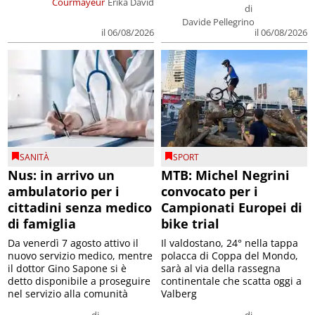
Courmayeur
Erika David
di
Davide Pellegrino
il 06/08/2026
il 06/08/2026
SANITÀ
SPORT
Nus: in arrivo un
MTB: Michel Negrini
ambulatorio per i
convocato per i
cittadini senza medico
Campionati Europei di
di famiglia
bike trial
Da venerdì 7 agosto attivo il
Il valdostano, 24° nella tappa
nuovo servizio medico, mentre
polacca di Coppa del Mondo,
il dottor Gino Sapone si è
sarà al via della rassegna
detto disponibile a proseguire
continentale che scatta oggi a
nel servizio alla comunità
Valberg