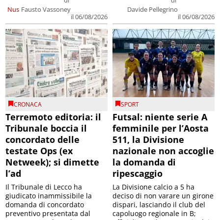
di
di
Nus
Fausto Vassoney
Davide Pellegrino
il 06/08/2026
il 06/08/2026
CRONACA
SPORT
Terremoto editoria: il
Futsal: niente serie A
Tribunale boccia il
femminile per l’Aosta
concordato delle
511, la Divisione
testate Ops (ex
nazionale non accoglie
Netweek); si dimette
la domanda di
l’ad
ripescaggio
Il Tribunale di Lecco ha
La Divisione calcio a 5 ha
giudicato inammissibile la
deciso di non varare un girone
domanda di concordato
dispari, lasciando il club del
preventivo presentata dal
capoluogo regionale in B;