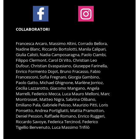
COLLABORATORI
Francesca Arcaro, Massimo Altini, Corrado Bellora,
Nadine Blanc, Riccardo Bortolotti, Manila Calipari,
Giulia Calisti, Nadia Camposaragna, Paolo Ciambi,
Filippo Clermont, Carol Di Vito, Christian Leo
Dufour, Christian Evaspasiano, Giuseppe Farinella,
Enrico Formento Dojot, Bruno Fracasso, Fabio
Francesconi, Sofia Fregnani, Giorgia Gambino,
Paolo Gatto, Michael Ghignone, Marlène Jorrioz,
Cecilia Lazzarotto, Giacomo Mangano, Angela
Marrelli, Federico Mecca, Luca Mauro Melloni, Marc
Montrosset, Matteo Nigra, Sabrina Olibano,
Emiliano Pala, Gabriele Peloso, Maurizio Pitti, Loris
Ponsetto, Andrea Portigliatti, Mattia Pramotton,
Deniel Pession, Raffaele Romano, Enrico Ruggeri,
Riccardo Savoye, Federica Tercinod, Federico
Tigellio Benvenuto, Luca Massimo Trifilò