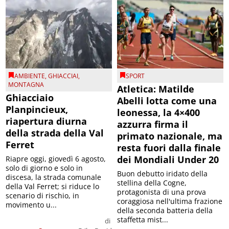
AMBIENTE
,
GHIACCIAI
,
SPORT
MONTAGNA
Atletica: Matilde
Ghiacciaio
Abelli lotta come una
Planpincieux,
leonessa, la 4×400
riapertura diurna
azzurra firma il
della strada della Val
primato nazionale, ma
Ferret
resta fuori dalla finale
dei Mondiali Under 20
Riapre oggi, giovedì 6 agosto,
solo di giorno e solo in
Buon debutto iridato della
discesa, la strada comunale
stellina della Cogne,
della Val Ferret; si riduce lo
protagonista di una prova
scenario di rischio, in
coraggiosa nell'ultima frazione
movimento u...
della seconda batteria della
staffetta mist...
di