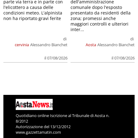
parte via terra e in parte con
dell'amministrazione
l'elicottero a causa delle
comunale dopo l'esposto
condizioni meteo. L'alpinista
presentato da residenti della
non ha riportato gravi ferite
zona; promessi anche
maggiori controlli e ulteriori
inter...
di
di
cervinia
Alessandro Bianchet
Aosta
Alessandro Bianchet
il 07/08/2026
il 07/08/2026
Quotidiano online Iscrizione al Tribunale di Aosta n.
8/2012
Autorizzazione del 13/12/2012
www.gazzettamatin.com