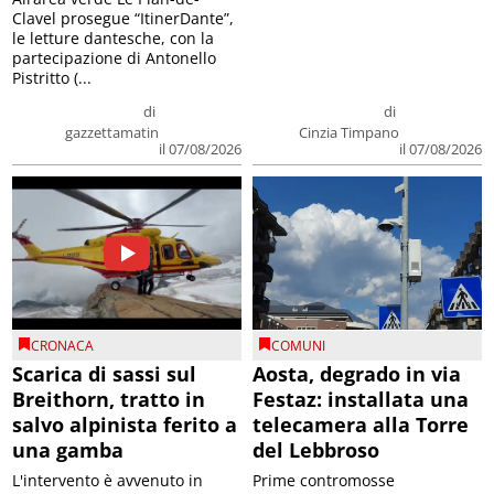
Clavel prosegue “ItinerDante”,
le letture dantesche, con la
partecipazione di Antonello
Pistritto (...
di
di
gazzettamatin
Cinzia Timpano
il 07/08/2026
il 07/08/2026
CRONACA
COMUNI
Scarica di sassi sul
Aosta, degrado in via
Breithorn, tratto in
Festaz: installata una
salvo alpinista ferito a
telecamera alla Torre
una gamba
del Lebbroso
L'intervento è avvenuto in
Prime contromosse