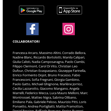
COLLABORATORI
Francesca Arcaro, Massimo Altini, Corrado Bellora,
Nadine Blanc, Riccardo Bortolotti, Manila Calipari,
Giulia Calisti, Nadia Camposaragna, Paolo Ciambi,
Filippo Clermont, Carol Di Vito, Christian Leo
Dufour, Christian Evaspasiano, Giuseppe Farinella,
Enrico Formento Dojot, Bruno Fracasso, Fabio
Francesconi, Sofia Fregnani, Giorgia Gambino,
Paolo Gatto, Michael Ghignone, Marlène Jorrioz,
Cecilia Lazzarotto, Giacomo Mangano, Angela
Marrelli, Federico Mecca, Luca Mauro Melloni, Marc
Montrosset, Matteo Nigra, Sabrina Olibano,
Emiliano Pala, Gabriele Peloso, Maurizio Pitti, Loris
Ponsetto, Andrea Portigliatti, Mattia Pramotton,
Deniel Pession, Raffaele Romano, Enrico Ruggeri,