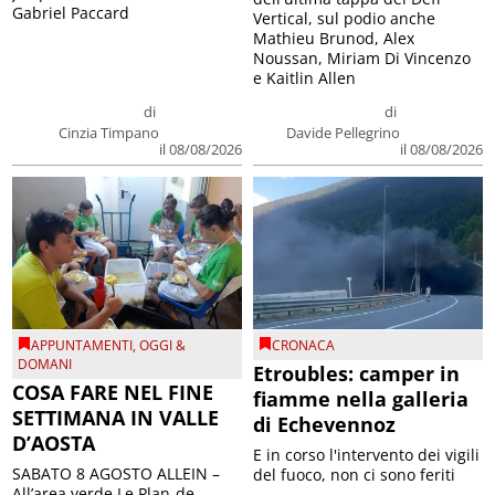
Gabriel Paccard
Vertical, sul podio anche
Mathieu Brunod, Alex
Noussan, Miriam Di Vincenzo
e Kaitlin Allen
di
di
Cinzia Timpano
Davide Pellegrino
il 08/08/2026
il 08/08/2026
APPUNTAMENTI
,
OGGI &
CRONACA
DOMANI
Etroubles: camper in
COSA FARE NEL FINE
fiamme nella galleria
SETTIMANA IN VALLE
di Echevennoz
D’AOSTA
E in corso l'intervento dei vigili
SABATO 8 AGOSTO ALLEIN –
del fuoco, non ci sono feriti
All’area verde Le Plan-de-