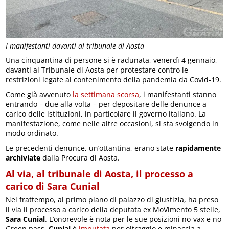
I manifestanti davanti al tribunale di Aosta
Una cinquantina di persone si è radunata, venerdì 4 gennaio,
davanti al Tribunale di Aosta per protestare contro le
restrizioni legate al contenimento della pandemia da Covid-19.
Come già avvenuto
la settimana scorsa
, i manifestanti stanno
entrando – due alla volta – per depositare delle denunce a
carico delle istituzioni, in particolare il governo italiano. La
manifestazione, come nelle altre occasioni, si sta svolgendo in
modo ordinato.
Le precedenti denunce, un’ottantina, erano state
rapidamente
archiviate
dalla Procura di Aosta.
Al via, al tribunale di Aosta, il processo a
carico di Sara Cunial
Nel frattempo, al primo piano di palazzo di giustizia, ha preso
il via il processo a carico della deputata ex MoVimento 5 stelle,
Sara Cunial
. L’onorevole è nota per le sue posizioni no-vax e no
Green pass.
Cunial
è
imputata
per oltraggio e minaccia a