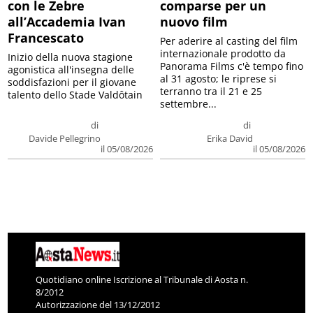
con le Zebre
comparse per un
all’Accademia Ivan
nuovo film
Francescato
Per aderire al casting del film
internazionale prodotto da
Inizio della nuova stagione
Panorama Films c'è tempo fino
agonistica all'insegna delle
al 31 agosto; le riprese si
soddisfazioni per il giovane
terranno tra il 21 e 25
talento dello Stade Valdôtain
settembre...
di
di
Davide Pellegrino
Erika David
il 05/08/2026
il 05/08/2026
Quotidiano online Iscrizione al Tribunale di Aosta n.
8/2012
Autorizzazione del 13/12/2012