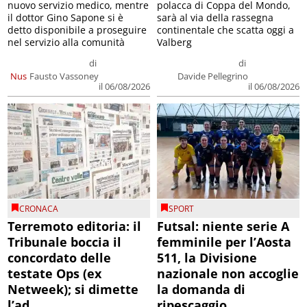
nuovo servizio medico, mentre
polacca di Coppa del Mondo,
il dottor Gino Sapone si è
sarà al via della rassegna
detto disponibile a proseguire
continentale che scatta oggi a
nel servizio alla comunità
Valberg
di
di
Nus
Fausto Vassoney
Davide Pellegrino
il 06/08/2026
il 06/08/2026
CRONACA
SPORT
Terremoto editoria: il
Futsal: niente serie A
Tribunale boccia il
femminile per l’Aosta
concordato delle
511, la Divisione
testate Ops (ex
nazionale non accoglie
Netweek); si dimette
la domanda di
l’ad
ripescaggio