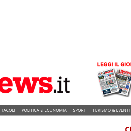
TTACOLI
POLITICA & ECONOMIA
SPORT
TURISMO & EVENTI
C