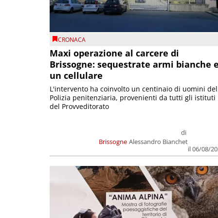
CRONACA
Maxi operazione al carcere di
Brissogne: sequestrate armi bianche 
un cellulare
L'intervento ha coinvolto un centinaio di uomini del
Polizia penitenziaria, provenienti da tutti gli istituti
del Provveditorato
di
Brissogne
Alessandro Bianchet
il 06/08/2