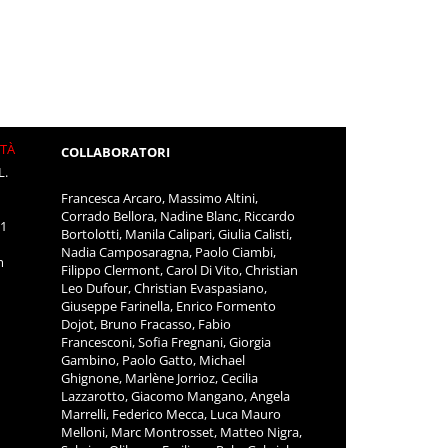
ITÀ
COLLABORATORI
L.
Francesca Arcaro, Massimo Altini,
Corrado Bellora, Nadine Blanc, Riccardo
11
Bortolotti, Manila Calipari, Giulia Calisti,
Nadia Camposaragna, Paolo Ciambi,
m
Filippo Clermont, Carol Di Vito, Christian
Leo Dufour, Christian Evaspasiano,
Giuseppe Farinella, Enrico Formento
Dojot, Bruno Fracasso, Fabio
Francesconi, Sofia Fregnani, Giorgia
Gambino, Paolo Gatto, Michael
Ghignone, Marlène Jorrioz, Cecilia
Lazzarotto, Giacomo Mangano, Angela
Marrelli, Federico Mecca, Luca Mauro
Melloni, Marc Montrosset, Matteo Nigra,