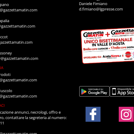
Daniele Fimiano
mpano
d.fimiano@lgpresse.com
o@gazzettamatin.com
apalia
@gazzettamatin.com
ccot
gazzettamatin.com
ssoney
y@gazzettamatin.com
IA
rodoti
a@gazzettamatin.com
Muscolo
a@gazzettamatin.com
ACI
cazione annunci, necrologi, offro e
ro, contattare la segreteria al numero:
711
a@gazzettamatin.com