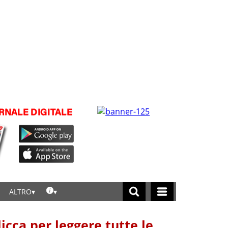
ALTRO
licca per leggere tutte le