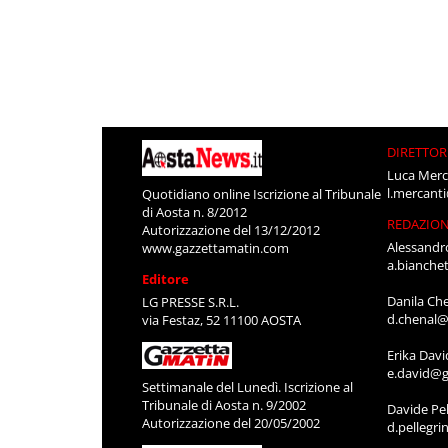
DIRETTOR
Luca Merc
l.mercant
Quotidiano online Iscrizione al Tribunale
di Aosta n. 8/2012
REDAZIO
Autorizzazione del 13/12/2012
Alessandr
www.gazzettamatin.com
a.bianche
Editore
Danila Ch
LG PRESSE S.R.L.
d.chenal@
via Festaz, 52 11100 AOSTA
Erika Davi
e.david@g
Settimanale del Lunedì. Iscrizione al
Tribunale di Aosta n. 9/2002
Davide Pel
Autorizzazione del 20/05/2002
d.pellegr