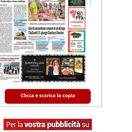
Clicca e scarica la copia