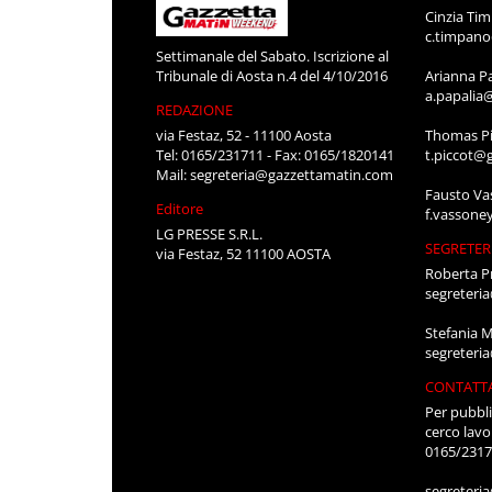
Cinzia Ti
c.timpan
Settimanale del Sabato. Iscrizione al
Tribunale di Aosta n.4 del 4/10/2016
Arianna P
a.papalia
REDAZIONE
via Festaz, 52 - 11100 Aosta
Thomas Pi
Tel: 0165/231711 - Fax: 0165/1820141
t.piccot@
Mail:
segreteria@gazzettamatin.com
Fausto Va
Editore
f.vassone
LG PRESSE S.R.L.
SEGRETER
via Festaz, 52 11100 AOSTA
Roberta P
segreteri
Stefania 
segreteri
CONTATT
Per pubbli
cerco lavo
0165/231
segreteri