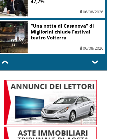
47,7%
il 06/08/2026
“Una notte di Casanova” di
Migliorini chiude Festival
teatro Volterra
il 06/08/2026
❮
❯