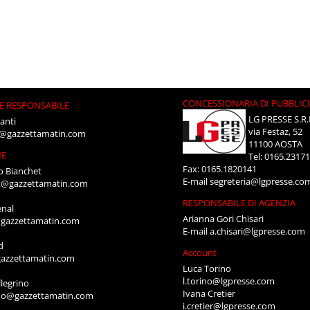
CONCESSIONARIA DI PUBBLIC
E RESPONSABILE
LG PRESSE S.R.
anti
via Festaz, 52
i@gazzettamatin.com
11100 AOSTA
NE
Tel: 0165.2317
Fax: 0165.1820141
o Bianchet
E-mail
segreteria@lgpresse.co
t@gazzettamatin.com
RESPONSABILE DI AGENZIA
enal
Arianna Gori Chisari
gazzettamatin.com
E-mail
a.chisari@lgpresse.com
d
Account
azzettamatin.com
Luca Torino
l.torino@lgpresse.com
legrino
Ivana Cretier
ino@gazzettamatin.com
i.cretier@lgpresse.com