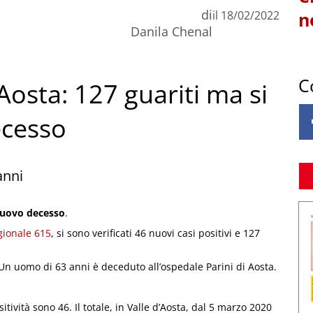
di
il
18/02/2022
n
Danila Chenal
C
Aosta: 127 guariti ma si
ecesso
anni
 nuovo decesso
.
gionale 615
, si sono verificati 46 nuovi casi positivi e 127
Un uomo di 63 anni è deceduto all’ospedale Parini di Aosta.
itività sono 46. Il totale, in Valle d’Aosta, dal 5 marzo 2020